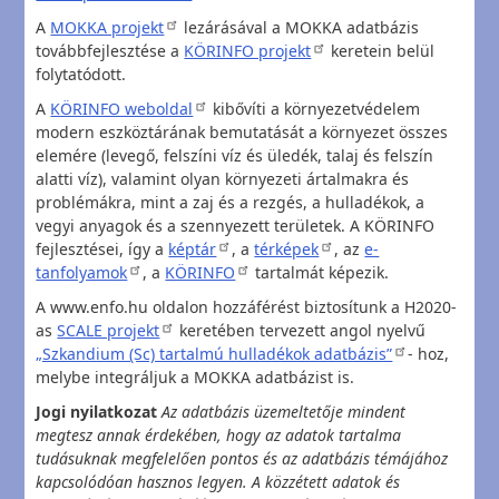
A
MOKKA projekt
lezárásával a MOKKA adatbázis
továbbfejlesztése a
KÖRINFO projekt
keretein belül
folytatódott.
A
KÖRINFO weboldal
kibővíti a környezetvédelem
modern eszköztárának bemutatását a környezet összes
elemére (levegő, felszíni víz és üledék, talaj és felszín
alatti víz), valamint olyan környezeti ártalmakra és
problémákra, mint a zaj és a rezgés, a hulladékok, a
vegyi anyagok és a szennyezett területek. A KÖRINFO
fejlesztései, így a
képtár
, a
térképek
, az
e-
tanfolyamok
, a
KÖRINFO
tartalmát képezik.
A www.enfo.hu oldalon hozzáférést biztosítunk a H2020-
as
SCALE projekt
keretében tervezett angol nyelvű
„Szkandium (Sc) tartalmú hulladékok adatbázis”
- hoz,
melybe integráljuk a MOKKA adatbázist is.
Jogi nyilatkozat
Az adatbázis üzemeltetője mindent
megtesz annak érdekében, hogy az adatok tartalma
tudásuknak megfelelően pontos és az adatbázis témájához
kapcsolódóan hasznos legyen. A közzétett adatok és