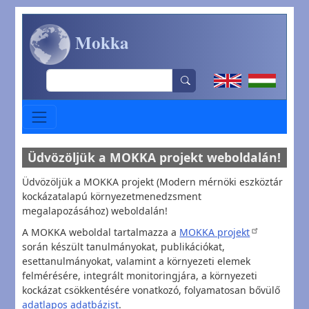
Ugrás a tartalomra
Mokka
Search
Üdvözöljük a MOKKA projekt weboldalán!
Üdvözöljük a MOKKA projekt (Modern mérnöki eszköztár
kockázatalapú környezetmenedzsment
megalapozásához) weboldalán!
A MOKKA weboldal tartalmazza a
MOKKA projekt
során készült tanulmányokat, publikációkat,
esettanulmányokat, valamint a környezeti elemek
felmérésére, integrált monitoringjára, a környezeti
kockázat csökkentésére vonatkozó, folyamatosan bővülő
adatlapos adatbázist
.