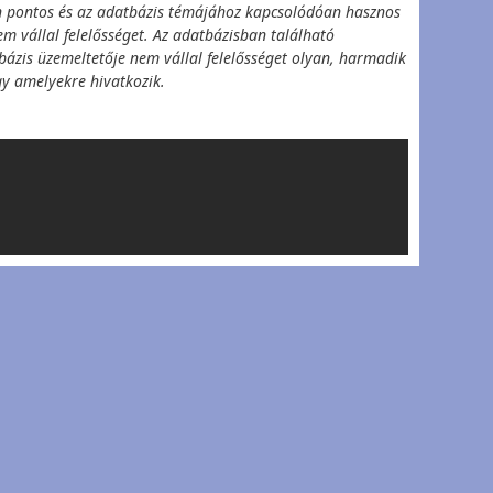
n pontos és az adatbázis témájához kapcsolódóan hasznos
m vállal felelősséget. Az adatbázisban található
tbázis üzemeltetője nem vállal felelősséget olyan, harmadik
agy amelyekre hivatkozik.