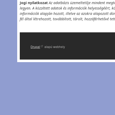
Jogi nyilatkozat
Az adatbázis üzemeltetője mindent megt
legyen. A közzétett adatok és információk helyességéért, k
információk alapján hozott, illetve az azokra alapozott dö
fél által létrehozott, továbbított, tárolt, hozzáférhetővé 
Drupal
alapú webhely