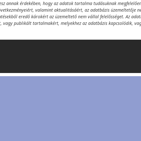
esz annak érdekében, hogy az adatok tartalma tudásuknak megfelelőe
övetkezményeiért, valamint aktualitásáért, az adatbázis üzemeltetője ne
ntésekből eredő károkért az üzemeltető nem vállal felelősséget. Az ada
tett, vagy publikált tartalmakért, melyekhez az adatbázis kapcsolódik, v