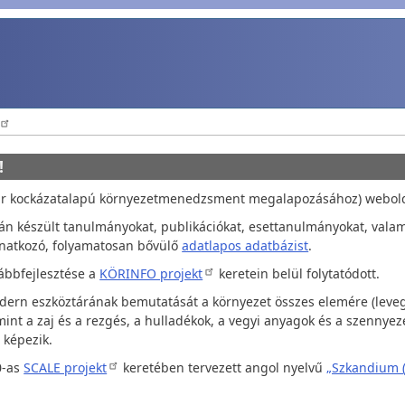
!
ár kockázatalapú környezetmenedzsment megalapozásához) webol
án készült tanulmányokat, publikációkat, esettanulmányokat, valami
onatkozó, folyamatosan bővülő
adatlapos adatbázist
.
ábbfejlesztése a
KÖRINFO projekt
keretein belül folytatódott.
rn eszköztárának bemutatását a környezet összes elemére (levegő, fel
nt a zaj és a rezgés, a hulladékok, a vegyi anyagok és a szennyeze
 képezik.
0-as
SCALE projekt
keretében tervezett angol nyelvű
„Szkandium (