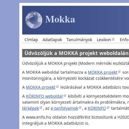
Ugrás a tartalomra
Mokka
Main navigation
Címlap
Adatlapok
Tanulmányok
Lexikon
Enfo
Üdvözöljük a MOKKA projekt weboldalán
Üdvözöljük a MOKKA projekt (Modern mérnöki eszközt
A MOKKA weboldal tartalmazza a
MOKKA projekt
sor
monitoringjára, a környezeti kockázat csökkentésére v
A
MOKKA projekt
lezárásával a MOKKA adatbázis tov
A
KÖRINFO weboldal
kibővíti a környezetvédelem mode
valamint olyan környezeti ártalmakra és problémákra, mi
térképek
, az
e-tanfolyamok
, a
KÖRINFO
tartalmát
A www.enfo.hu oldalon hozzáférést biztosítunk a H202
integráljuk a MOKKA adatbázist is.