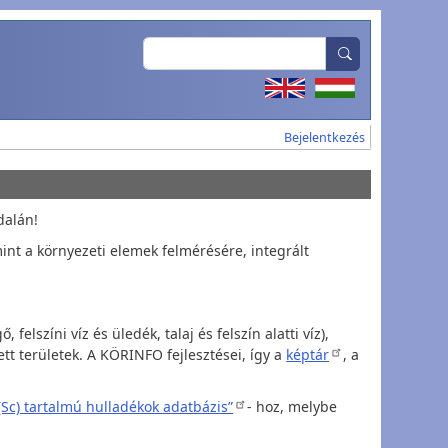
Search
User account
Bejelentkezés
dalán!
nt a környezeti elemek felmérésére, integrált
színi víz és üledék, talaj és felszín alatti víz),
tt területek. A KÖRINFO fejlesztései, így a
képtár
, a
Sc) tartalmú hulladékok adatbázis”
- hoz, melybe