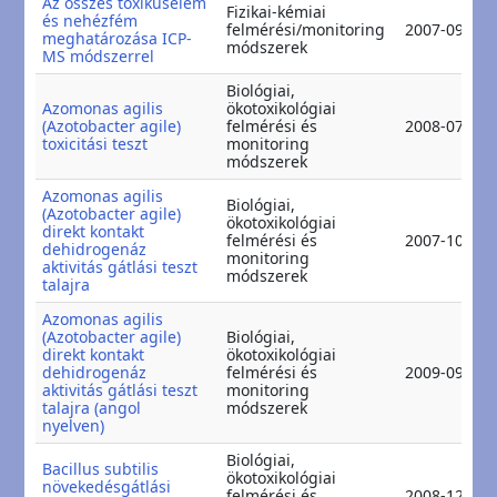
Az összes toxikuselem
Fizikai-kémiai
és nehézfém
felmérési/monitoring
2007-09-09
meghatározása ICP-
módszerek
MS módszerrel
Biológiai,
Azomonas agilis
ökotoxikológiai
(Azotobacter agile)
felmérési és
2008-07-17
toxicitási teszt
monitoring
módszerek
Azomonas agilis
Biológiai,
(Azotobacter agile)
ökotoxikológiai
direkt kontakt
felmérési és
2007-10-11
dehidrogenáz
monitoring
aktivitás gátlási teszt
módszerek
talajra
Azomonas agilis
(Azotobacter agile)
Biológiai,
direkt kontakt
ökotoxikológiai
dehidrogenáz
felmérési és
2009-09-17
aktivitás gátlási teszt
monitoring
talajra (angol
módszerek
nyelven)
Biológiai,
Bacillus subtilis
ökotoxikológiai
növekedésgátlási
felmérési és
2008-12-17