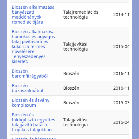
Bioszén alkalmazása
bányászati
Talajremediációs
2014-11-11
meddőhányók
technológia
remediációjára
Bioszén alkalmazása
homokos és agyagos
talaj javítására és
Talajjavítási
kukorica termés
2015-04-11
technológia
növelésére.
Tenyészedényes
kísérlet.
Bioszén
Bioszén
2016-11-15
baromfitrágyából
Bioszén
Bioszén
2016-11-15
búzaszalmából
Bioszén és ásvány
Bioszén
2015-03-06
komplexum
Bioszén és
földigiliszta együttes
Talajjavítási
2015-04-11
talajjavító hatása
technológia
tropikus talajokban