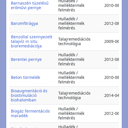
Hulladék /
Barnaszén tüzelésű
melléktermék
2010-08-27
erőművi pernye
felmérés
Hulladék /
Baromfitrágya
melléktermék
2012-08-23
felmérés
Benzollal szennyezett
Talajremediációs
talajvíz in situ
2009-06-12
technológia
bioremediációja
Hulladék /
Berentei pernye
melléktermék
2012-08-09
felmérés
Hulladék /
Beton törmelék
melléktermék
2010-08-13
felmérés
Bioaugmentáció és
Talajremediációs
biostimuláció
2014-04-19
technológia
biohalomban
Hulladék /
Biogáz fermentációs
melléktermék
2012-06-14
maradék
felmérés
Hulladék /