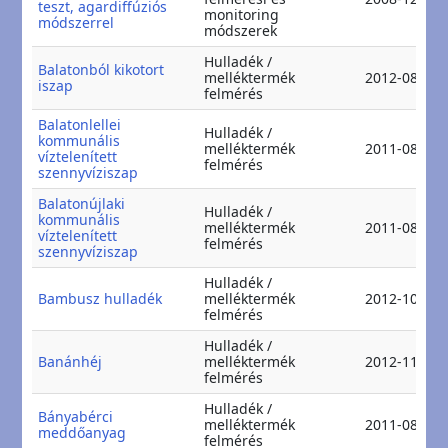
teszt, agardiffúziós
monitoring
módszerrel
módszerek
Hulladék /
Balatonból kikotort
melléktermék
2012-08-20
iszap
felmérés
Balatonlellei
Hulladék /
kommunális
melléktermék
2011-08-15
víztelenített
felmérés
szennyvíziszap
Balatonújlaki
Hulladék /
kommunális
melléktermék
2011-08-15
víztelenített
felmérés
szennyvíziszap
Hulladék /
Bambusz hulladék
melléktermék
2012-10-29
felmérés
Hulladék /
Banánhéj
melléktermék
2012-11-17
felmérés
Hulladék /
Bányabérci
melléktermék
2011-08-12
meddőanyag
felmérés