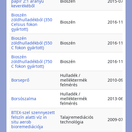
papír 2:1 arányú
Bioszén
2015-07-01
keverékéből
Bioszén
zöldhulladékból (350
Bioszén
2016-11-15
Celsius fokon
gyártott)
Bioszén
zöldhulladékból (550
Bioszén
2016-11-15
C fokon gyártott)
Bioszén
zöldhulladékból (750
Bioszén
2016-11-15
C fokon gyártott)
Hulladék /
Borseprő
melléktermék
2010-09-09
felmérés
Hulladék /
Borsószalma
melléktermék
2013-06-17
felmérés
BTEX-szel szennyezett
felszín alatti víz in
Talajremediációs
2009-07-20
situ aerob
technológia
bioremediációja