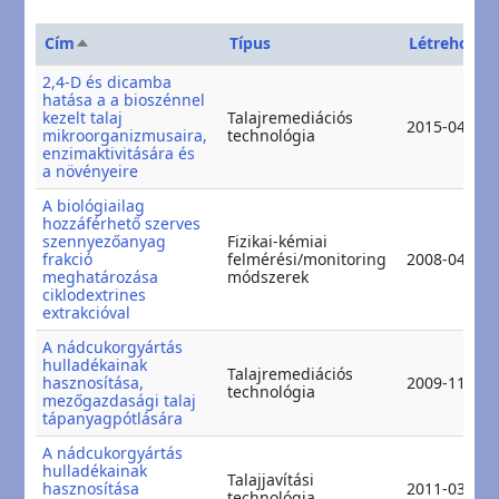
Cím
Típus
Létrehozás
Csökkenő rendezés
2,4-D és dicamba
hatása a a bioszénnel
kezelt talaj
Talajremediációs
2015-04-15
mikroorganizmusaira,
technológia
enzimaktivitására és
a növényeire
A biológiailag
hozzáférhető szerves
szennyezőanyag
Fizikai-kémiai
frakció
felmérési/monitoring
2008-04-09
meghatározása
módszerek
ciklodextrines
extrakcióval
A nádcukorgyártás
hulladékainak
Talajremediációs
hasznosítása,
2009-11-05
technológia
mezőgazdasági talaj
tápanyagpótlására
A nádcukorgyártás
hulladékainak
Talajjavítási
hasznosítása
2011-03-02
technológia