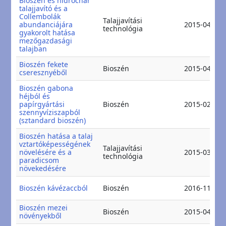
Bioszén és hidrochar
talajjavító és a
Collembolák
Talajjavítási
abundanciájára
2015-04-15
technológia
gyakorolt hatása
mezőgazdasági
talajban
Bioszén fekete
Bioszén
2015-04-24
cseresznyéből
Bioszén gabona
héjból és
papírgyártási
Bioszén
2015-02-23
szennyvíziszapból
(sztandard bioszén)
Bioszén hatása a talaj
vztartóképességének
Talajjavítási
növelésére és a
2015-03-30
technológia
paradicsom
növekedésére
Bioszén kávézaccból
Bioszén
2016-11-15
Bioszén mezei
Bioszén
2015-04-24
növényekből