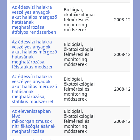
Az édesvízi halakra
Biológiai,
veszélyes anyagok
ökotoxikológiai
akut halálos mérgező
felmérési és
2008-12-11
hatásának
monitoring
meghatározása,
módszerek
átfolyós rendszerben
Az édesvízi halakra
Biológiai,
veszélyes anyagok
ökotoxikológiai
akut halálos mérgező
felmérési és
2008-12-11
hatásának
monitoring
meghatározása,
módszerek
félstatikus módszer
Az édesvízi halakra
Biológiai,
veszélyes anyagok
ökotoxikológiai
akut halálos mérgező
felmérési és
2008-12-11
hatásának
monitoring
meghatározása,
módszerek
statikus módszerrel
Az eleveniszapban
Biológiai,
lévő
ökotoxikológiai
mikoorganizmusok
felmérési és
2008-12-05
nitrifikácógátlásának
monitoring
meghatározása
módszerek