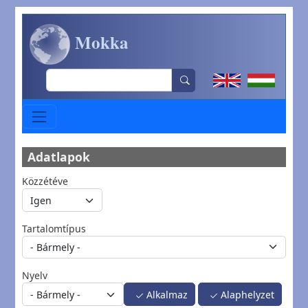
Ugrás a tartalomra
Mokka
Search
Adatlapok
Közzétéve
Tartalomtípus
Nyelv
Alkalmaz
Alaphelyzet