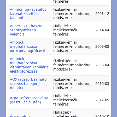
felmérés
Ammónium-acetátos
Fizikai-kémiai
kivonat készítése
felmérési/monitoring
2008-12-17
talajból
módszerek
Anaerob rothasztott
Hulladék /
szennyvíziszap -
melléktermék
2014-04-07
Valencia
felmérés
Anionok
Fizikai-kémiai
meghatározása
felmérési/monitoring
2008-08-06
ionkromatográfiával
módszerek
Anionok
Fizikai-kémiai
meghatározása
felmérési/monitoring
2008-04-09
vízmintában kapilláris
módszerek
elektroforézissel
AOX (adszorbeálható
Fizikai-kémiai
szerves halogén)
felmérési/monitoring
2010-03-04
monitor
módszerek
Hulladék /
Árpa cefremaradvány
melléktermék
2012-09-01
(desztilláció után)
felmérés
Hulladék /
Árpaszalma
melléktermék
2010-10-17