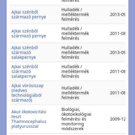
felmérés
Hulladék /
Ajkai szénből
melléktermék
2013-09-01
származó pernye
felmérés
Hulladék /
Ajkai szénből
melléktermék
2011-08-16
származó pernye
felmérés
Ajkai szénből
Hulladék /
származó
melléktermék
2013-09-01
salakpernye
felmérés
Ajkai szénből
Hulladék /
származó
melléktermék
2011-08-16
salakpernye
felmérés
Ajkai vörösiszap
Hulladék /
(nedves
melléktermék
2011-08-12
technológiából
felmérés
származó)
Biológiai,
Akut ökotoxicitási
ökotoxikológiai
teszt
felmérési és
2009-12-20
Thamnocephalus
monitoring
platyurusszal
módszerek