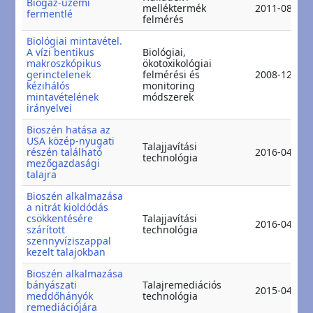
Biogáz-üzemi
melléktermék
2011-08-12
fermentlé
felmérés
Biológiai mintavétel.
A vízi bentikus
Biológiai,
makroszkópikus
ökotoxikológiai
gerinctelenek
felmérési és
2008-12-11
kézihálós
monitoring
mintavételének
módszerek
irányelvei
Bioszén hatása az
USA közép-nyugati
Talajjavítási
részén található
2016-04-04
technológia
mezőgazdasági
talajra
Bioszén alkalmazása
a nitrát kioldódás
csökkentésére
Talajjavítási
2016-04-03
szárított
technológia
szennyvíziszappal
kezelt talajokban
Bioszén alkalmazása
bányászati
Talajremediációs
2015-04-15
meddőhányók
technológia
remediációjára