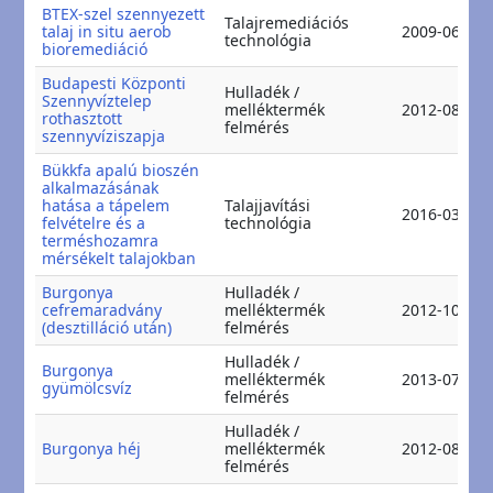
BTEX-szel szennyezett
Talajremediációs
talaj in situ aerob
2009-06-15
technológia
bioremediáció
Budapesti Központi
Hulladék /
Szennyvíztelep
melléktermék
2012-08-08
rothasztott
felmérés
szennyvíziszapja
Bükkfa apalú bioszén
alkalmazásának
hatása a tápelem
Talajjavítási
2016-03-31
felvételre és a
technológia
terméshozamra
mérsékelt talajokban
Burgonya
Hulladék /
cefremaradvány
melléktermék
2012-10-30
(desztilláció után)
felmérés
Hulladék /
Burgonya
melléktermék
2013-07-12
gyümölcsvíz
felmérés
Hulladék /
Burgonya héj
melléktermék
2012-08-20
felmérés