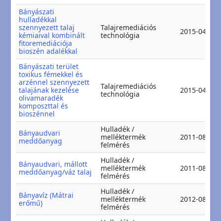
Bányászati
hulladékkal
szennyezett talaj
Talajremediációs
2015-04-09
kémiaival kombinált
technológia
fitoremediációja
bioszén adalékkal
Bányászati terület
toxikus fémekkel és
arzénnel szennyezett
Talajremediációs
talajának kezelése
2015-04-09
technológia
olivamaradék
komposzttal és
bioszénnel
Hulladék /
Bányaudvari
melléktermék
2011-08-12
meddőanyag
felmérés
Hulladék /
Bányaudvari, mállott
melléktermék
2011-08-12
meddőanyag/váz talaj
felmérés
Hulladék /
Bányavíz (Mátrai
melléktermék
2012-08-14
erőmű)
felmérés