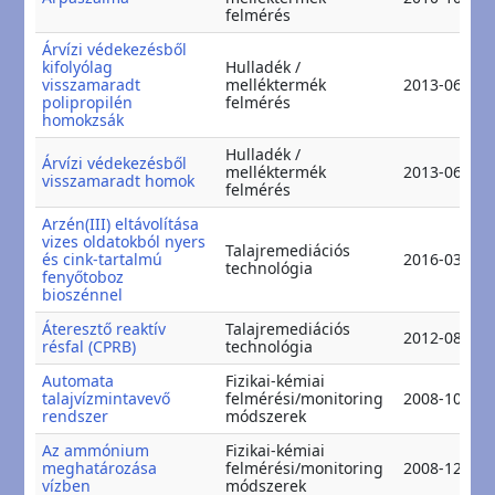
felmérés
Árvízi védekezésből
kifolyólag
Hulladék /
visszamaradt
melléktermék
2013-06-12
polipropilén
felmérés
homokzsák
Hulladék /
Árvízi védekezésből
melléktermék
2013-06-12
visszamaradt homok
felmérés
Arzén(III) eltávolítása
vizes oldatokból nyers
Talajremediációs
és cink-tartalmú
2016-03-12
technológia
fenyőtoboz
bioszénnel
Áteresztő reaktív
Talajremediációs
2012-08-25
résfal (CPRB)
technológia
Automata
Fizikai-kémiai
talajvízmintavevő
felmérési/monitoring
2008-10-15
rendszer
módszerek
Az ammónium
Fizikai-kémiai
meghatározása
felmérési/monitoring
2008-12-01
vízben
módszerek