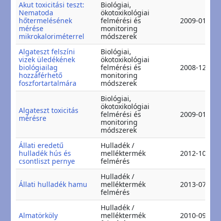
Akut toxicitási teszt:
Biológiai,
Nematoda
ökotoxikológiai
hőtermelésének
felmérési és
2009-01-13
mérése
monitoring
mikrokaloriméterrel
módszerek
Algateszt felszíni
Biológiai,
vizek üledékének
ökotoxikológiai
biológiailag
felmérési és
2008-12-09
hozzáférhető
monitoring
foszfortartalmára
módszerek
Biológiai,
ökotoxikológiai
Algateszt toxicitás
felmérési és
2009-01-19
mérésre
monitoring
módszerek
Állati eredetű
Hulladék /
hulladék hús és
melléktermék
2012-10-28
csontliszt pernye
felmérés
Hulladék /
Állati hulladék hamu
melléktermék
2013-07-29
felmérés
Hulladék /
Almatörköly
melléktermék
2010-09-14