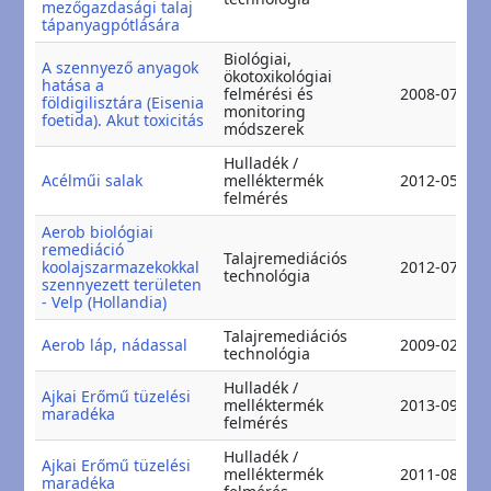
mezőgazdasági talaj
tápanyagpótlására
Biológiai,
A szennyező anyagok
ökotoxikológiai
hatása a
felmérési és
2008-07-24
földigilisztára (Eisenia
monitoring
foetida). Akut toxicitás
módszerek
Hulladék /
Acélműi salak
melléktermék
2012-05-18
felmérés
Aerob biológiai
remediáció
Talajremediációs
koolajszarmazekokkal
2012-07-31
technológia
szennyezett területen
- Velp (Hollandia)
Talajremediációs
Aerob láp, nádassal
2009-02-17
technológia
Hulladék /
Ajkai Erőmű tüzelési
melléktermék
2013-09-01
maradéka
felmérés
Hulladék /
Ajkai Erőmű tüzelési
melléktermék
2011-08-16
maradéka