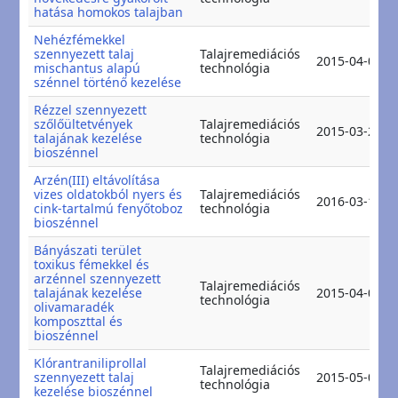
hatása homokos talajban
Nehézfémekkel
szennyezett talaj
Talajremediációs
2015-04-08
mischantus alapú
technológia
szénnel történő kezelése
Rézzel szennyezett
szőlőültetvények
Talajremediációs
2015-03-27
talajának kezelése
technológia
bioszénnel
Arzén(III) eltávolítása
vizes oldatokból nyers és
Talajremediációs
2016-03-12
cink-tartalmú fenyőtoboz
technológia
bioszénnel
Bányászati terület
toxikus fémekkel és
arzénnel szennyezett
Talajremediációs
talajának kezelése
2015-04-09
technológia
olivamaradék
komposzttal és
bioszénnel
Klórantraniliprollal
Talajremediációs
szennyezett talaj
2015-05-04
technológia
kezelése bioszénnel