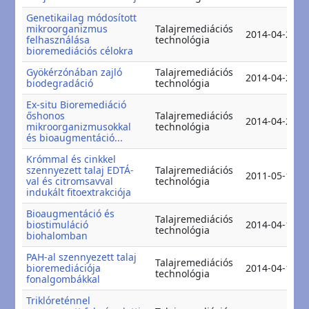
Genetikailag módosított
mikroorganizmus
Talajremediációs
2014-04-29
felhasználása
technológia
bioremediációs célokra
Gyökérzónában zajló
Talajremediációs
2014-04-21
biodegradáció
technológia
Ex-situ Bioremediáció
őshonos
Talajremediációs
2014-04-21
mikroorganizmusokkal
technológia
és bioaugmentáció...
Krómmal és cinkkel
szennyezett talaj EDTÁ-
Talajremediációs
2011-05-16
val és citromsavval
technológia
indukált fitoextrakciója
Bioaugmentáció és
Talajremediációs
biostimuláció
2014-04-19
technológia
biohalomban
PAH-al szennyezett talaj
Talajremediációs
bioremediációja
2014-04-18
technológia
fonalgombákkal
Triklóreténnel