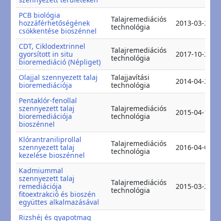
PCB biológia
Talajremediációs
hozzáférhetőségének
2013-03-27
technológia
csökkentése bioszénnel
CDT, Ciklodextrinnel
Talajremediációs
gyorsított in situ
2017-10-28
technológia
bioremediáció (Népliget)
Olajjal szennyezett talaj
Talajjavítási
2014-04-20
bioremediációja
technológia
Pentaklór-fenollal
szennyezett talaj
Talajremediációs
2015-04-15
bioremediációja
technológia
bioszénnel
Klórantraniliprollal
Talajremediációs
szennyezett talaj
2016-04-01
technológia
kezelése bioszénnel
Kadmiummal
szennyezett talaj
Talajremediációs
remediációja
2015-03-26
technológia
fitoextrakció és bioszén
együttes alkalmazásával
Rizshéj és gyapotmag