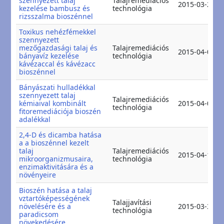
szennyezett talaj
Talajremediációs
2015-03-27
kezelése bambusz és
technológia
rizsszalma bioszénnel
Toxikus nehézfémekkel
szennyezett
mezőgazdasági talaj és
Talajremediációs
2015-04-02
bányavíz kezelése
technológia
kávézaccal és kávézacc
bioszénnel
Bányászati hulladékkal
szennyezett talaj
Talajremediációs
kémiaival kombinált
2015-04-09
technológia
fitoremediációja bioszén
adalékkal
2,4-D és dicamba hatása
a a bioszénnel kezelt
talaj
Talajremediációs
2015-04-15
mikroorganizmusaira,
technológia
enzimaktivitására és a
növényeire
Bioszén hatása a talaj
vztartóképességének
Talajjavítási
növelésére és a
2015-03-30
technológia
paradicsom
növekedésére