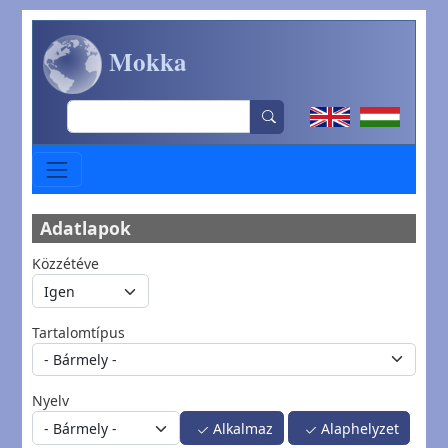
Ugrás a tartalomra
Mokka
Search
Adatlapok
Közzétéve
Tartalomtípus
Nyelv
Alkalmaz
Alaphelyzet