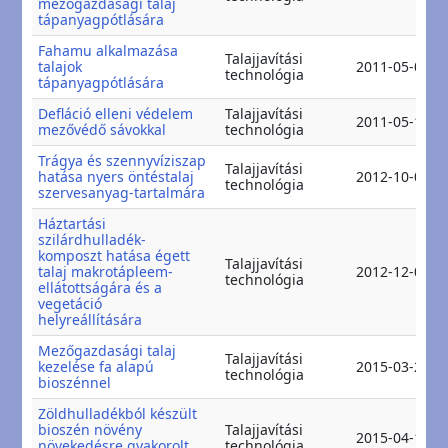
mezőgazdasági talaj
tápanyagpótlására
Fahamu alkalmazása
Talajjavítási
talajok
2011-05-07
technológia
tápanyagpótlására
Defláció elleni védelem
Talajjavítási
2011-05-12
mezővédő sávokkal
technológia
Trágya és szennyvíziszap
Talajjavítási
hatása nyers öntéstalaj
2012-10-06
technológia
szervesanyag-tartalmára
Háztartási
szilárdhulladék-
komposzt hatása égett
Talajjavítási
talaj makrotápleem-
2012-12-06
technológia
ellátottságára és a
vegetáció
helyreállítására
Mezőgazdasági talaj
Talajjavítási
kezelése fa alapú
2015-03-27
technológia
bioszénnel
Zöldhulladékból készült
bioszén növény
Talajjavítási
2015-04-10
növekedésre gyakorolt
technológia