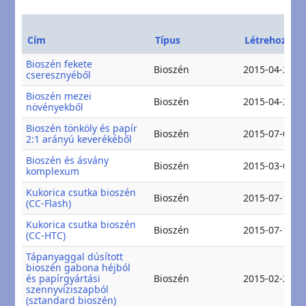
Cím
Típus
Létrehozás
Bioszén fekete
Bioszén
2015-04-24
cseresznyéből
Bioszén mezei
Bioszén
2015-04-24
növényekből
Bioszén tönköly és papír
Bioszén
2015-07-01
2:1 arányú keverékéből
Bioszén és ásvány
Bioszén
2015-03-06
komplexum
Kukorica csutka bioszén
Bioszén
2015-07-16
(CC-Flash)
Kukorica csutka bioszén
Bioszén
2015-07-16
(CC-HTC)
Tápanyaggal dúsított
bioszén gabona héjból
és papírgyártási
Bioszén
2015-02-25
szennyvíziszapból
(sztandard bioszén)