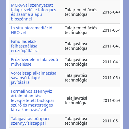
MCPA-val szennyezett
talaj kezelése faforgács
Talajremediációs
2016-04-06
és szalma alapú
technológia
bioszénnel
In situ bioremediáció
Talajremediációs
2011-05-11
HRC-vel
technológia
Fahulladékok
Talajjavítási
felhasználása
2011-04-21
technológia
eróziógátlásra
Erózióvédelem talajvédő
Talajjavítási
2011-04-28
műveléssel
technológia
Vörösiszap alkalmazása
Talajjavítási
savanyú talajok
2011-05-08
technológia
javítására
Formalinos szennyvíz
ártalmatlanítása
Talajjavítási
levegőztetett biológiai
2011-05-08
technológia
szűrő és mesterséges
láp alkamazásával
Talajjavítás bőripari
Talajjavítási
2011-05-13
szennyvíziszappal
technológia