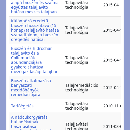
alapú bioszén és szalma
Talajjavítási
2015-04-11
együttes talajjavító
technológia
hatása meszes talajban
Különböző eredetű
bioszén hosszútávú (15
Talajjavítási
hónap) talajjavító hatása
2015-04-11
technológia
szabadföldön, a bioszén
öregedés hatásai
Bioszén és hidrochar
talajjavító és a
Collembolák
Talajjavítási
2015-04-15
abundanciájára
technológia
gyakorolt hatása
mezőgazdasági talajban
Bioszén alkalmazása
bányászati
Talajremediációs
2015-04-15
meddőhányók
technológia
remediációjára
Talajjavítási
Tarlóégetés
2010-11-01
technológia
A nádcukorgyártás
hulladékainak
Talajjavítási
hasznosítása
2011-03-02
technológia