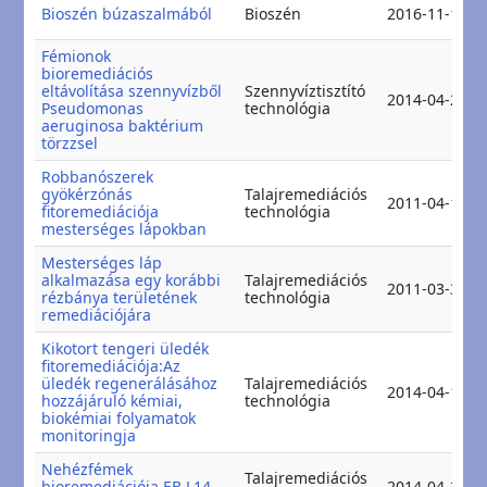
Bioszén búzaszalmából
Bioszén
2016-11-15
Fémionok
bioremediációs
eltávolítása szennyvízből
Szennyvíztisztító
2014-04-20
Pseudomonas
technológia
aeruginosa baktérium
törzzsel
Robbanószerek
gyökérzónás
Talajremediációs
2011-04-18
fitoremediációja
technológia
mesterséges lápokban
Mesterséges láp
alkalmazása egy korábbi
Talajremediációs
2011-03-31
rézbánya területének
technológia
remediációjára
Kikotort tengeri üledék
fitoremediációja:Az
üledék regenerálásához
Talajremediációs
2014-04-19
hozzájáruló kémiai,
technológia
biokémiai folyamatok
monitoringja
Nehézfémek
Talajremediációs
bioremediációja EB L14
2014-04-21