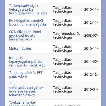
Tarlómaradványok
Talajjavítási
beforgatása kis
2010-11-04
technológia
humusztartalmú talajba
Erróziógátlás szénből
Talajjavítási
2012-11-13
kivont huminanyagokkal
technológia
CDT, Ciklodextrinnel
Talajremediációs
gyorsított ex situ
2008-07-22
technológia
bioremediáció
Talajjavítási
Mulcsművelés
2010-11-04
technológia
Integrált
Talajjavítási
tápanyagutánpótlási
2011-05-09
technológia
rendszer hulladékokból
Talajmegerősítés PET-
Talajjavítási
2012-12-03
palackokkal
technológia
Talaj
víztartóképességének
Talajjavítási
2015-04-10
növelése bioszén
technológia
felhasználásával
Toxikus fémekkel