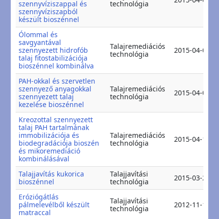
szennyvíziszappal és
technológia
szennyvíziszapból
készült bioszénnel
Ólommal és
savgyantával
Talajremediációs
szennyezett hidrofób
2015-04-05
technológia
talaj fitostabilizációja
bioszénnel kombinálva
PAH-okkal és szervetlen
szennyező anyagokkal
Talajremediációs
2015-04-08
szennyezett talaj
technológia
kezelése bioszénnel
Kreozottal szennyezett
talaj PAH tartalmának
immobilizációja és
Talajremediációs
2015-04-11
biodegradációja bioszén
technológia
és mikoremediáció
kombinálásával
Talajjavítás kukorica
Talajjavítási
2015-03-25
bioszénnel
technológia
Eróziógátlás
Talajjavítási
pálmelevélből készült
2012-11-10
technológia
matraccal