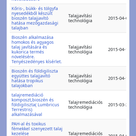
Kőris-, bükk- és tölgyfa
nyesedékből készült
Talajjavítási
bioszén talajjavító
2015-04-09
technológia
hatása mezőgazdasági
talajban
Bioszén alkalmazása
homokos és agyagos
talaj javítására és
Talajjavítási
2015-04-11
kukorica termés
technológia
növelésére.
Tenyészedényes kísérlet.
Bioszén és földigiliszta
együttes talajjavító
Talajjavítási
2015-04-11
hatása tropikus
technológia
talajokban
talajremediáció
komposzt,bioszén és
Talajremediációs
földigiliszta( Lumbricus
2015-03-28
technológia
Terrestris)
alkalmazásával
PAH-al és toxikus
fémekkel szenyezett talaj
kezelése
Talajremediációs
2015-04-02