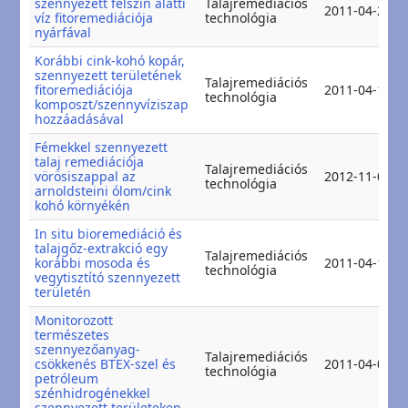
szennyezett felszín alatti
Talajremediációs
2011-04-28
víz fitoremediációja
technológia
nyárfával
Korábbi cink-kohó kopár,
szennyezett területének
Talajremediációs
fitoremediációja
2011-04-18
technológia
komposzt/szennyvíziszap
hozzáadásával
Fémekkel szennyezett
talaj remediációja
Talajremediációs
vörösiszappal az
2012-11-08
technológia
arnoldsteini ólom/cink
kohó környékén
In situ bioremediáció és
talajgőz-extrakció egy
Talajremediációs
korábbi mosoda és
2011-04-17
technológia
vegytisztító szennyezett
területén
Monitorozott
természetes
szennyezőanyag-
Talajremediációs
csökkenés BTEX-szel és
2011-04-02
technológia
petróleum
szénhidrogénekkel
szennyezett területeken