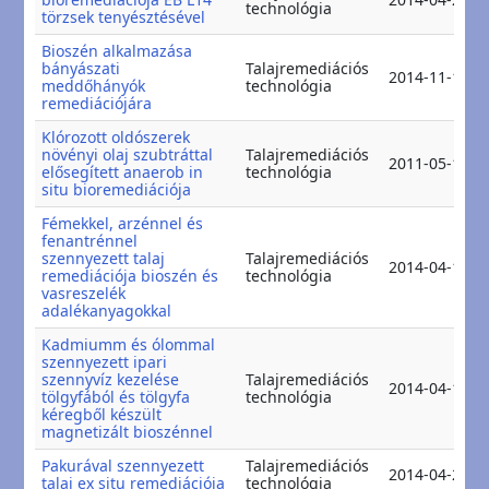
technológia
törzsek tenyésztésével
Bioszén alkalmazása
bányászati
Talajremediációs
2014-11-11
meddőhányók
technológia
remediációjára
Klórozott oldószerek
növényi olaj szubtráttal
Talajremediációs
2011-05-12
elősegített anaerob in
technológia
situ bioremediációja
Fémekkel, arzénnel és
fenantrénnel
szennyezett talaj
Talajremediációs
2014-04-17
remediációja bioszén és
technológia
vasreszelék
adalékanyagokkal
Kadmiumm és ólommal
szennyezett ipari
szennyvíz kezelése
Talajremediációs
2014-04-19
tölgyfából és tölgyfa
technológia
kéregből készült
magnetizált bioszénnel
Pakurával szennyezett
Talajremediációs
2014-04-21
talaj ex situ remediációja
technológia