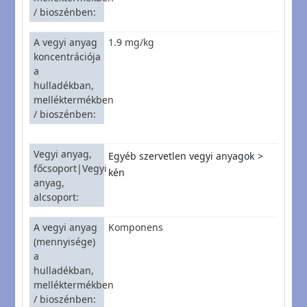
/ bioszénben
A vegyi anyag
1.9 mg/kg
koncentrációja
a
hulladékban,
melléktermékben
/ bioszénben
Vegyi anyag,
Egyéb szervetlen vegyi anyagok
főcsoport|Vegyi
kén
anyag,
alcsoport
A vegyi anyag
Komponens
(mennyisége)
a
hulladékban,
melléktermékben
/ bioszénben