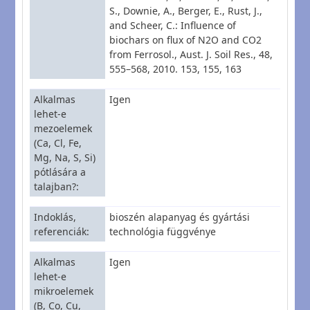
S., Downie, A., Berger, E., Rust, J.,
and Scheer, C.: Influence of
biochars on flux of N2O and CO2
from Ferrosol., Aust. J. Soil Res., 48,
555–568, 2010. 153, 155, 163
Alkalmas
Igen
lehet-e
mezoelemek
(Ca, Cl, Fe,
Mg, Na, S, Si)
pótlására a
talajban?
Indoklás,
bioszén alapanyag és gyártási
referenciák
technológia függvénye
Alkalmas
Igen
lehet-e
mikroelemek
(B, Co, Cu,