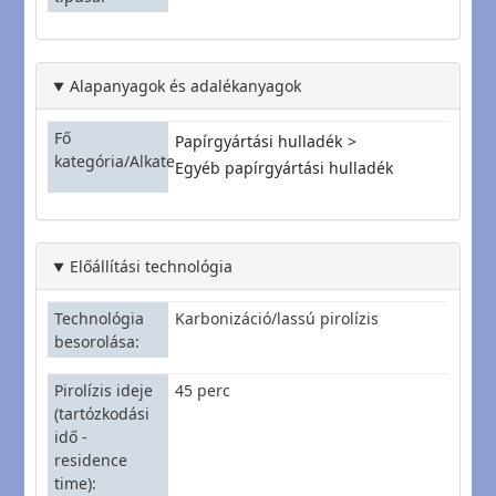
Alapanyagok és adalékanyagok
Fő
Papírgyártási hulladék
kategória/Alkategória
Egyéb papírgyártási hulladék
Előállítási technológia
Technológia
Karbonizáció/lassú pirolízis
besorolása
Pirolízis ideje
45 perc
(tartózkodási
idő -
residence
time)