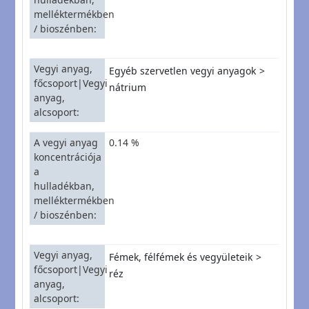
melléktermékben
/ bioszénben
Vegyi anyag,
Egyéb szervetlen vegyi anyagok
főcsoport|Vegyi
nátrium
anyag,
alcsoport
A vegyi anyag
0.14 %
koncentrációja
a
hulladékban,
melléktermékben
/ bioszénben
Vegyi anyag,
Fémek, félfémek és vegyületeik
főcsoport|Vegyi
réz
anyag,
alcsoport