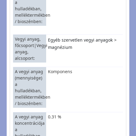
a
hulladékban,
melléktermékben
/ bioszénben
Vegyi anyag,
Egyéb szervetlen vegyi anyagok
főcsoport|Vegyi
magnézium
anyag,
alcsoport
A vegyi anyag
Komponens
(mennyisége)
a
hulladékban,
melléktermékben
/ bioszénben
A vegyi anyag
0.31 %
koncentrációja
a
hulladékban,