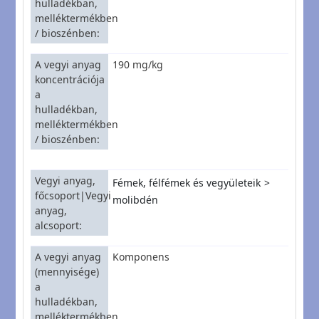
hulladékban,
melléktermékben
/ bioszénben
A vegyi anyag
190 mg/kg
koncentrációja
a
hulladékban,
melléktermékben
/ bioszénben
Vegyi anyag,
Fémek, félfémek és vegyületeik
főcsoport|Vegyi
molibdén
anyag,
alcsoport
A vegyi anyag
Komponens
(mennyisége)
a
hulladékban,
melléktermékben