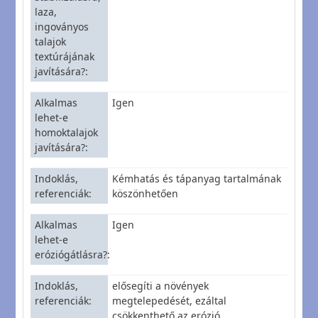
laza,
ingoványos
talajok
textúrájának
javítására?
Alkalmas
Igen
lehet-e
homoktalajok
javítására?
Indoklás,
Kémhatás és tápanyag tartalmának
referenciák
köszönhetően
Alkalmas
Igen
lehet-e
eróziógátlásra?
Indoklás,
elősegíti a növények
referenciák
megtelepedését, ezáltal
csökkenthető az erózió.