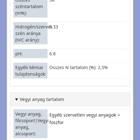
széntartalom
(m%)
Hidrogén/szerves
0.33
szén aránya
(H/C arány)
pH
6.8
Egyéb kémiai
Összes N tartalom (%): 2,5%
tulajdonságok
Vegyi anyag tartalom
Vegyi anyag,
Egyéb szervetlen vegyi anyagok
főcsoport|Vegyi
foszfor
anyag,
alcsoport