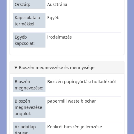
Ország
Ausztrália
Kapcsolata a
Egyéb
termékkel
Egyéb
irodalmazás
kapcsolat
Bioszén megnevezése és mennyisége
Bioszén
Bioszén papírgyártási hulladékból
megnevezése
Bioszén
papermill waste biochar
megnevezése
angolul
Az adatlap
Konkrét bioszén jellemzése
típusa