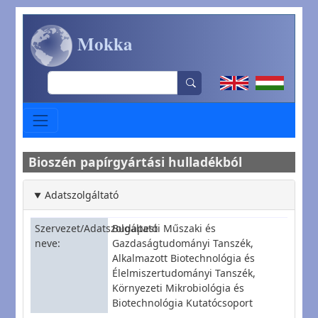
Ugrás a tartalomra
Mokka
Search
Bioszén papírgyártási hulladékból
Adatszolgáltató
Szervezet/Adatszolgáltató
Budapesti Műszaki és
neve
Gazdaságtudományi Tanszék,
Alkalmazott Biotechnológia és
Élelmiszertudományi Tanszék,
Környezeti Mikrobiológia és
Biotechnológia Kutatócsoport