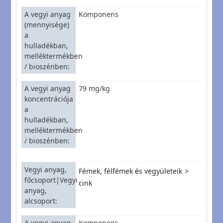
A vegyi anyag
Komponens
(mennyisége)
a
hulladékban,
melléktermékben
/ bioszénben
A vegyi anyag
79 mg/kg
koncentrációja
a
hulladékban,
melléktermékben
/ bioszénben
Vegyi anyag,
Fémek, félfémek és vegyületeik
főcsoport|Vegyi
cink
anyag,
alcsoport
A vegyi anyag
Komponens