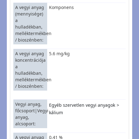
A vegyi anyag
Komponens
(mennyisége)
a
hulladékban,
melléktermékben
/ bioszénben
A vegyi anyag
5.6 mg/kg
koncentrációja
a
hulladékban,
melléktermékben
/ bioszénben
Vegyi anyag,
Egyéb szervetlen vegyi anyagok
főcsoport|Vegyi
kálium
anyag,
alcsoport
A vegyi anyag
0.41 %