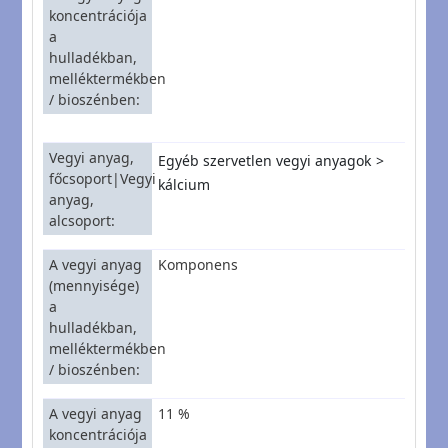
koncentrációja
a
hulladékban,
melléktermékben
/ bioszénben
Vegyi anyag,
Egyéb szervetlen vegyi anyagok
főcsoport|Vegyi
kálcium
anyag,
alcsoport
A vegyi anyag
Komponens
(mennyisége)
a
hulladékban,
melléktermékben
/ bioszénben
A vegyi anyag
11 %
koncentrációja