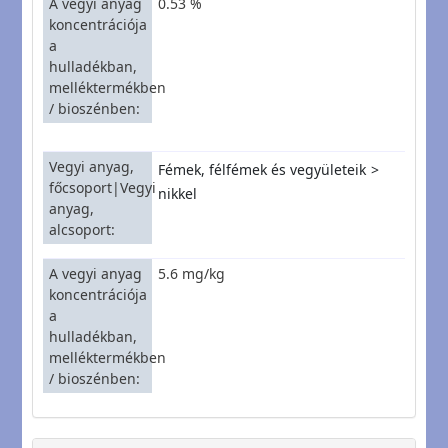
A vegyi anyag
0.53 %
koncentrációja
a
hulladékban,
melléktermékben
/ bioszénben
Vegyi anyag,
Fémek, félfémek és vegyületeik
főcsoport|Vegyi
nikkel
anyag,
alcsoport
A vegyi anyag
5.6 mg/kg
koncentrációja
a
hulladékban,
melléktermékben
/ bioszénben