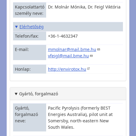
Kapcsolattartó
Dr. Molnár Mónika, Dr. Feigl Viktória
személy neve
Elérhetőség
Telefon/fax
+36-1-4632347
E-mail
mmolnar@mail.bme.hu
vfeigl@mail.bme.hu
Honlap
http://envirotox.hu
Gyártó, forgalmazó
Gyártó,
Pacific Pyrolysis (formerly BEST
forgalmazó
Energies Australia), pilot unit at
neve
Somersby, north-eastern New
South Wales.