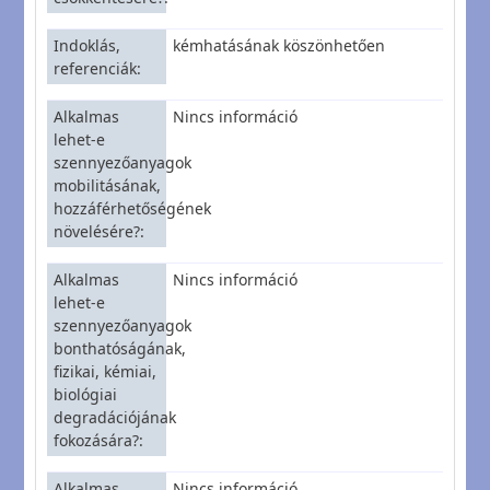
Indoklás,
kémhatásának köszönhetően
referenciák
Alkalmas
Nincs információ
lehet-e
szennyezőanyagok
mobilitásának,
hozzáférhetőségének
növelésére?
Alkalmas
Nincs információ
lehet-e
szennyezőanyagok
bonthatóságának,
fizikai, kémiai,
biológiai
degradációjának
fokozására?
Alkalmas
Nincs információ