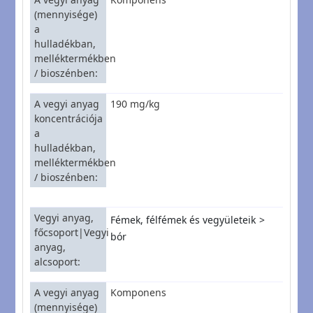
(mennyisége)
a
hulladékban,
melléktermékben
/ bioszénben
A vegyi anyag
190 mg/kg
koncentrációja
a
hulladékban,
melléktermékben
/ bioszénben
Vegyi anyag,
Fémek, félfémek és vegyületeik
főcsoport|Vegyi
bór
anyag,
alcsoport
A vegyi anyag
Komponens
(mennyisége)