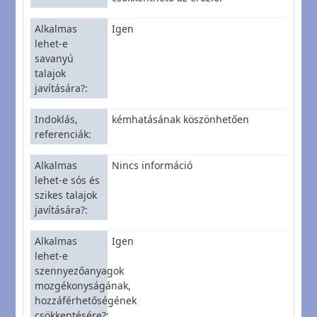
Alkalmas
Igen
lehet-e
savanyú
talajok
javítására?
Indoklás,
kémhatásának köszönhetően
referenciák
Alkalmas
Nincs információ
lehet-e sós és
szikes talajok
javítására?
Alkalmas
Igen
lehet-e
szennyezőanyagok
mozgékonyságának,
hozzáférhetőségének
csökkentésére?