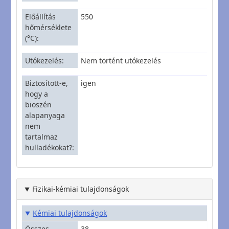
Előállítás
550
hőmérséklete
(°C)
Utókezelés
Nem történt utókezelés
Biztosított-e,
igen
hogy a
bioszén
alapanyaga
nem
tartalmaz
hulladékokat?
Fizikai-kémiai tulajdonságok
Kémiai tulajdonságok
Összes
38