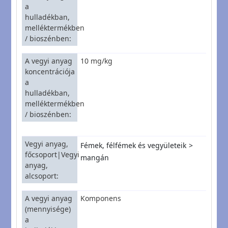
a
hulladékban,
melléktermékben
/ bioszénben
A vegyi anyag
10 mg/kg
koncentrációja
a
hulladékban,
melléktermékben
/ bioszénben
Vegyi anyag,
Fémek, félfémek és vegyületeik
főcsoport|Vegyi
mangán
anyag,
alcsoport
A vegyi anyag
Komponens
(mennyisége)
a