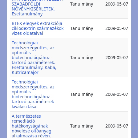
2
SZABADFÖLDI
Tanulmány
2009-05-07
2
NÖVÉNYKÍSÉRLETEK.
Esettanulmány
BTEX elegyek extrakciója
2
ciklodextrin származékok
Tanulmány
2009-05-07
2
vizes oldataival
Technológiai
módszeregyüttes, az
optimális
2
biotechnológiához
Tanulmány
2009-05-07
2
tartozó paraméterek.
Esettanulmány. Kaba,
Kutricamajor
Technológiai
módszeregyüttes, az
optimális
2
Tanulmány
2009-05-07
biotechnológiához
2
tartozó paraméterek
kiválasztása
A természetes
remediáció
2
hatékonyságának
Tanulmány
2009-05-07
2
növelése oltóanyag
alkalmazása révén.