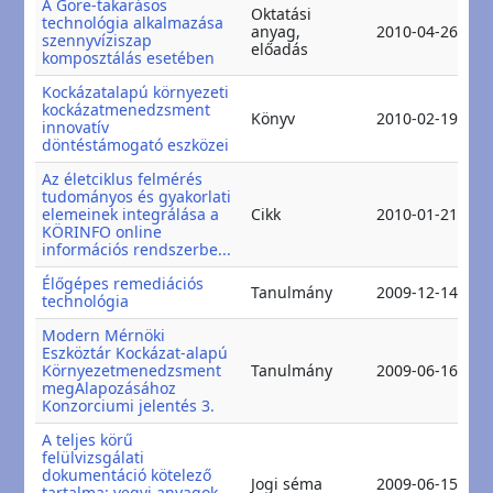
A Gore-takarásos
Oktatási
technológia alkalmazása
2
anyag,
2010-04-26
szennyvíziszap
2
előadás
komposztálás esetében
Kockázatalapú környezeti
kockázatmenedzsment
2
Könyv
2010-02-19
innovatív
2
döntéstámogató eszközei
Az életciklus felmérés
tudományos és gyakorlati
2
elemeinek integrálása a
Cikk
2010-01-21
2
KÖRINFO online
információs rendszerbe...
Élőgépes remediációs
2
Tanulmány
2009-12-14
technológia
2
Modern Mérnöki
Eszköztár Kockázat-alapú
2
Környezetmenedzsment
Tanulmány
2009-06-16
2
megAlapozásához
Konzorciumi jelentés 3.
A teljes körű
felülvizsgálati
dokumentáció kötelező
2
Jogi séma
2009-06-15
tartalma: vegyi anyagok
2