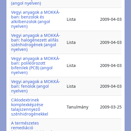
2
(angol nyelven)
Vegyi anyagok a MOKKÁ-
ban: benzolok és
2
Lista
2009-04-03
alkilbenzolok (angol
2
nyelven)
Vegyi anyagok a MOKKÁ-
ban: halogénezett alifás
2
Lista
2009-04-03
szénhidrogének (angol
2
nyelven)
Vegyi anyagok a MOKKÁ-
ban: poliklórozott
2
Lista
2009-04-03
bifenilek (PCB) (angol
2
nyelven)
Vegyi anyagok a MOKKÁ-
2
ban: fenolok (angol
Lista
2009-04-03
2
nyelven)
Ciklodextrinek
komplexképzése
2
Tanulmány
2009-03-25
talajszennyező
2
szénhidrogénekkel
A természetes
remediáció