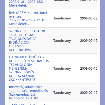
2006.01.01−2006.12.31 -
2
Mellékletek
BANYAREM Konzorciumi
jelentés
2
Tanulmány
2009-05-22
2007.01.01−2007.12.31 -
2
Mellékletek 2
SZENNYEZETT TALAJOK
TALAJBIOLÓGIAI,
TALAJÖKOLÓGIAI
2
Tanulmány
2009-05-15
INDIKÁCIÓJA.
2
FEJLESZTÉSI
ALTERNATÍVÁK
FITOREMEDIÁCIÓ. EGY
KORSZERŰ REMEDIÁCIÓS
TECHNOLÓGIA
2
NEHÉZFÉM-
Tanulmány
2009-05-15
2
SZENNYEZŐDÉS
KOCKÁZATÁNAK
CSÖKKENTÉSÉRE
Innovatív, adalékokkal
segített talajremediációs
2
Tanulmány
2009-05-15
(fitoremediációs)
2
technológiák. Lista