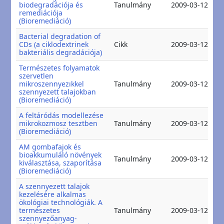
2
biodegradációja és
Tanulmány
2009-03-12
2
remediációja
(Bioremediáció)
Bacterial degradation of
2
CDs (a ciklodextrinek
Cikk
2009-03-12
2
bakteriális degradációja)
Természetes folyamatok
szervetlen
2
mikroszennyezıkkel
Tanulmány
2009-03-12
2
szennyezett talajokban
(Bioremediáció)
A feltáródás modellezése
2
mikrokozmosz tesztben
Tanulmány
2009-03-12
2
(Bioremediáció)
AM gombafajok és
bioakkumuláló növények
2
Tanulmány
2009-03-12
kiválasztása, szaporítása
2
(Bioremediáció)
A szennyezett talajok
kezelésére alkalmas
ökológiai technológiák. A
2
természetes
Tanulmány
2009-03-12
2
szennyezőanyag-