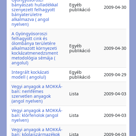
bányászati hulladékkal
Egyéb
2
2009-04-30
szenyezett felhagyott
publikáció
2
bányaterületre
alkalmazva ( angol
nyelven)
A Gyöngyösoroszi
felhagyott cink és
ólombánya területére
Egyéb
2
alkalmazott környezeti
2009-04-30
publikáció
2
kockázatmenedzsment
metodológia sémája (
angolul)
Integrált kockázati
Egyéb
2
2009-04-29
modell ( angolul)
publikáció
2
Vegyi anyagok a MOKKÁ-
ban: nemfémes
2
Lista
2009-04-03
szervetlen anyagok
2
(angol nyelven)
Vegyi anyagok a MOKKÁ-
2
ban: klórfenolok (angol
Lista
2009-04-03
2
nyelven)
Vegyi anyagok a MOKKÁ-
2
ban: kőolajszármazékok
Lista
2009-04-03