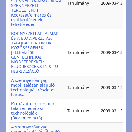
SZENNYEZŐANYAGOKKAL
2
Tanulmány
2009-03-13
SZENNYEZETT
2
TERÜLETEN. 1.
Kockázatfelmérés és
csökkentésének
lehetőségei
KÖRNYEZETI ÁRTALMAK
ÉS A BIODIVERZITÁS.
TALAJBAKTÉRIUMOK
KÖZÖSSÉGÉNEK
2
JELLEMZÉSE
Tanulmány
2009-03-13
2
GÉNTECHNIKAI
MÓDSZEREKKEL:
FLUORESZCENS IN SITU
HIBRIDIZÁCIÓ
A szennyezőanyag
mobilizálásán alapuló
2
Tanulmány
2009-03-12
technológiák részletes
2
leírása
Kockázatmenedzsment,
talajremediálási
2
Tanulmány
2009-03-12
technológiák
2
(Bioremediáció)
A szennyezőanyag
immobilizálásán alapuló
2