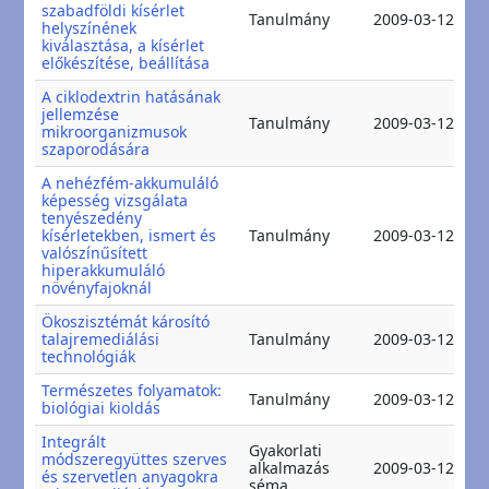
szabadföldi kísérlet
2
Tanulmány
2009-03-12
helyszínének
2
kiválasztása, a kísérlet
előkészítése, beállítása
A ciklodextrin hatásának
jellemzése
2
Tanulmány
2009-03-12
mikroorganizmusok
2
szaporodására
A nehézfém-akkumuláló
képesség vizsgálata
tenyészedény
2
kísérletekben, ismert és
Tanulmány
2009-03-12
2
valószínűsített
hiperakkumuláló
növényfajoknál
Ökoszisztémát károsító
2
talajremediálási
Tanulmány
2009-03-12
2
technológiák
Természetes folyamatok:
2
Tanulmány
2009-03-12
biológiai kioldás
2
Integrált
Gyakorlati
módszeregyüttes szerves
2
alkalmazás
2009-03-12
és szervetlen anyagokra
2
séma