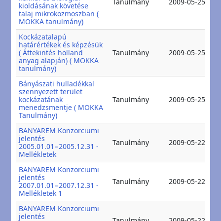
Tanulmány
2009-05-25
kioldásának követése
2
talaj mikrokozmoszban (
MOKKA tanulmány)
Kockázatalapú
határértékek és képzésük
2
( Áttekintés holland
Tanulmány
2009-05-25
2
anyag alapján) ( MOKKA
tanulmány)
Bányászati hulladékkal
szennyezett terület
2
kockázatának
Tanulmány
2009-05-25
2
menedzsmentje ( MOKKA
Tanulmány)
BANYAREM Konzorciumi
jelentés
2
Tanulmány
2009-05-22
2005.01.01−2005.12.31 -
2
Mellékletek
BANYAREM Konzorciumi
jelentés
2
Tanulmány
2009-05-22
2007.01.01−2007.12.31 -
2
Mellékletek 1
BANYAREM Konzorciumi
jelentés
2
Tanulmány
2009-05-22