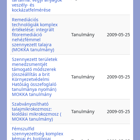
veszély- és
kockázatfelmérése
Remediációs
technológiák komplex
értékelése: integrált
2
fitoremediáció
Tanulmány
2009-05-25
2
nehézfémmel
szennyezett talajra
(MOKKA tanulmány)
Szennyezett területek
menedzsmentjét
támogató módszerek
(összeállítás a brit
2
Tanulmány
2009-05-25
Környezetvédelmi
2
Hatóság összefoglaló
tanulmánya nyomán)
MOKKA tanulmány
Szabványosítható
talajmikrokozmosz:
2
Tanulmány
2009-05-25
kioldási mikrokozmosz (
2
MOKKA tanulmány)
Fémszulfid
szennyezettség komplex
kémiai és biológiai
2