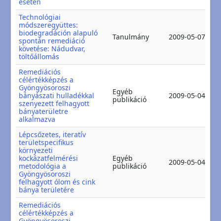
esetén
Technológiai
módszeregyüttes:
biodegradáción alapuló
2
Tanulmány
2009-05-07
spontán remediáció
2
követése: Nádudvar,
töltőállomás
Remediációs
célértékképzés a
Gyöngyösoroszi
Egyéb
2
bányászati hulladékkal
2009-05-04
publikáció
2
szenyezett felhagyott
bányaterületre
alkalmazva
Lépcsőzetes, iteratív
területspecifikus
környezeti
kockázatfelmérési
Egyéb
2
2009-05-04
metodológia a
publikáció
2
Gyöngyösoroszi
felhagyott ólom és cink
bánya területére
Remediációs
célértékképzés a
Gyöngyösoroszi