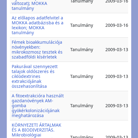
Tanulmány
2009-03-16
változat); MOKKA
2
tanulmány
Az előlapos adatfelvitel a
MOKKA adatbázisba és a
2
Tanulmány
2009-03-16
lexikon; MOKKA
2
tanulmány
Fémek bioakkumulációja
növényekben:
2
Tanulmány
2009-03-13
mikrokozmosz tesztek és
2
szabadföldi kísérletek
Pakurával szennyezett
talajok oldószeres és
2
ciklodextrines
Tanulmány
2009-03-13
2
extrakciójának
összehasonlítása
A fitoextrakcióra használt
gazdanövények AM-
2
gomba
Tanulmány
2009-03-13
2
gyökérkolonizációjának
meghatározása
KÖRNYEZETI ÁRTALMAK
ÉS A BIODIVERZITÁS.
Mikrobiológiai
2
Tanulmány
2009-03-13