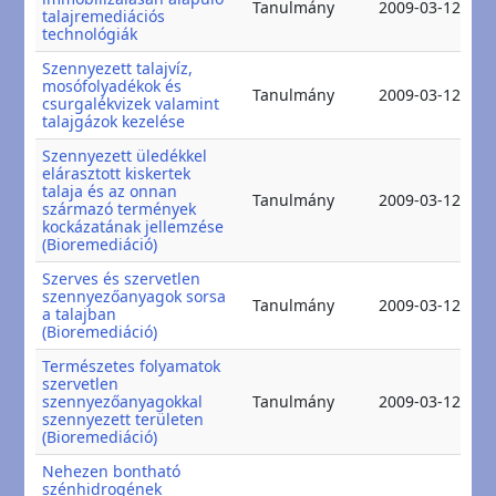
Tanulmány
2009-03-12
talajremediációs
2
technológiák
Szennyezett talajvíz,
mosófolyadékok és
2
Tanulmány
2009-03-12
csurgalékvizek valamint
2
talajgázok kezelése
Szennyezett üledékkel
elárasztott kiskertek
talaja és az onnan
2
Tanulmány
2009-03-12
származó termények
2
kockázatának jellemzése
(Bioremediáció)
Szerves és szervetlen
szennyezőanyagok sorsa
2
Tanulmány
2009-03-12
a talajban
2
(Bioremediáció)
Természetes folyamatok
szervetlen
2
szennyezőanyagokkal
Tanulmány
2009-03-12
2
szennyezett területen
(Bioremediáció)
Nehezen bontható
szénhidrogének