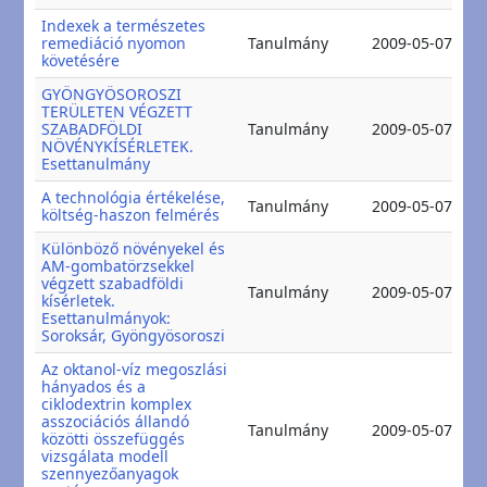
Indexek a természetes
2
remediáció nyomon
Tanulmány
2009-05-07
2
követésére
GYÖNGYÖSOROSZI
TERÜLETEN VÉGZETT
2
SZABADFÖLDI
Tanulmány
2009-05-07
2
NÖVÉNYKÍSÉRLETEK.
Esettanulmány
A technológia értékelése,
2
Tanulmány
2009-05-07
költség-haszon felmérés
2
Különböző növényekel és
AM-gombatörzsekkel
végzett szabadföldi
2
Tanulmány
2009-05-07
kísérletek.
2
Esettanulmányok:
Soroksár, Gyöngyösoroszi
Az oktanol-víz megoszlási
hányados és a
ciklodextrin komplex
asszociációs állandó
2
Tanulmány
2009-05-07
közötti összefüggés
2
vizsgálata modell
szennyezőanyagok