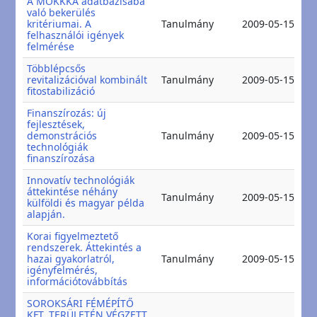
A MOKKKA adatbázisába
való bekerülés
2
kritériumai. A
Tanulmány
2009-05-15
2
felhasználói igények
felmérése
Többlépcsős
2
revitalizációval kombinált
Tanulmány
2009-05-15
2
fitostabilizáció
Finanszírozás: új
fejlesztések,
2
demonstrációs
Tanulmány
2009-05-15
2
technológiák
finanszírozása
Innovatív technológiák
áttekintése néhány
2
Tanulmány
2009-05-15
külföldi és magyar példa
2
alapján.
Korai figyelmeztető
rendszerek. Áttekintés a
2
hazai gyakorlatról,
Tanulmány
2009-05-15
2
igényfelmérés,
információtovábbítás
SOROKSÁRI FÉMÉPÍTŐ
KFT. TERÜLETÉN VÉGZETT