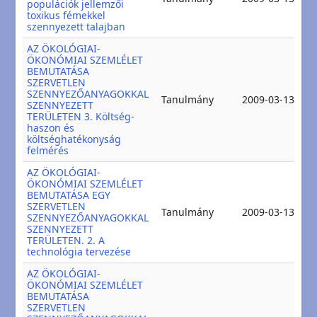
populációk jellemzői
2
toxikus fémekkel
szennyezett talajban
AZ ÖKOLÓGIAI-
ÖKONÓMIAI SZEMLÉLET
BEMUTATÁSA
SZERVETLEN
SZENNYEZŐANYAGOKKAL
2
Tanulmány
2009-03-13
SZENNYEZETT
2
TERÜLETEN 3. Költség-
haszon és
költséghatékonyság
felmérés
AZ ÖKOLÓGIAI-
ÖKONÓMIAI SZEMLÉLET
BEMUTATÁSA EGY
SZERVETLEN
2
Tanulmány
2009-03-13
SZENNYEZŐANYAGOKKAL
2
SZENNYEZETT
TERÜLETEN. 2. A
technológia tervezése
AZ ÖKOLÓGIAI-
ÖKONÓMIAI SZEMLÉLET
BEMUTATÁSA
SZERVETLEN