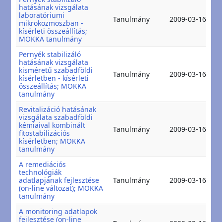
hatásának vizsgálata
laboratóriumi
2
Tanulmány
2009-03-16
mikrokozmoszban -
2
kísérleti összeállítás;
MOKKA tanulmány
Pernyék stabilizáló
hatásának vizsgálata
kisméretű szabadföldi
2
Tanulmány
2009-03-16
kísérletben - kísérleti
2
összeállítás; MOKKA
tanulmány
Revitalizáció hatásának
vizsgálata szabadföldi
kémiaival kombinált
2
Tanulmány
2009-03-16
fitostabilizációs
2
kísérletben; MOKKA
tanulmány
A remediációs
technológiák
2
adatlapjának fejlesztése
Tanulmány
2009-03-16
2
(on-line változat); MOKKA
tanulmány
A monitoring adatlapok
fejlesztése (on-line
2