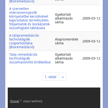
(Bioremediáció)
A szervetlen
mikroszennyezők
Gyakorlati
környezetbe kerülésével
2
alkalmazás
2009-03-12
kapcsolatos természetes
2
séma
folyamatok és kockázatok
összefoglaló táblázata
A talajremediációs
technológiák
Alapismeretek
2
2009-03-12
csoportosítása
séma
2
(Bioremediáció)
Talaj remediációs
Gyakorlati
2
technológiák
alkalmazás
2009-03-12
2
összehasonlító értékelése
séma
Oldalszámozás
Következő oldal
1. oldal
››
Drupal
alapú webhely