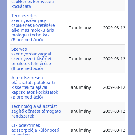
csökkenés környezeti
kockázata
Természetes
szennyezőanyag-
csökkenés követésére
2
Tanulmány
2009-03-12
alkalmas molekuláris
2
biológiai technikák
(Bioremediáció)
Szerves
szennyezőanyaggal
2
szennyezett kísérleti
Tanulmány
2009-03-12
2
területek felmérése
(Bioremediáció)
A rendszeresen
elárasztott patakparti
2
kiskertek talajával
Tanulmány
2009-03-12
2
kapcsolatos kockázatok
(Bioremediáció)
Technológia választást
2
segítő döntést támogató
Tanulmány
2009-03-12
2
rendszerek
Ciklodextrinek
2
adszorpciója különböző
Tanulmány
2009-03-12
2
talajokon