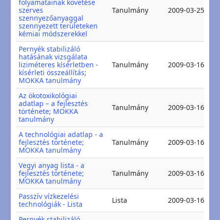
folyamatainak követése
2
szerves
Tanulmány
2009-03-25
2
szennyezőanyaggal
szennyezett területeken
kémiai módszerekkel
Pernyék stabilizáló
hatásának vizsgálata
2
liziméteres kísérletben -
Tanulmány
2009-03-16
2
kísérleti összeállítás;
MOKKA tanulmány
Az ökotoxikológiai
adatlap – a fejlesztés
2
Tanulmány
2009-03-16
története; MOKKA
2
tanulmány
A technológiai adatlap - a
2
fejlesztés története;
Tanulmány
2009-03-16
2
MOKKA tanulmány
Vegyi anyag lista - a
2
fejlesztés története;
Tanulmány
2009-03-16
2
MOKKA tanulmány
Passzív vízkezelési
2
Lista
2009-03-16
technológiák - Lista
2
Pernyék stabilizáló