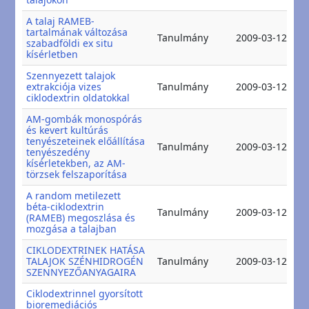
A talaj RAMEB-
tartalmának változása
2
Tanulmány
2009-03-12
szabadföldi ex situ
2
kísérletben
Szennyezett talajok
2
extrakciója vizes
Tanulmány
2009-03-12
2
ciklodextrin oldatokkal
AM-gombák monospórás
és kevert kultúrás
tenyészeteinek előállítása
2
Tanulmány
2009-03-12
tenyészedény
2
kísérletekben, az AM-
törzsek felszaporítása
A random metilezett
béta-ciklodextrin
2
Tanulmány
2009-03-12
(RAMEB) megoszlása és
2
mozgása a talajban
CIKLODEXTRINEK HATÁSA
2
TALAJOK SZÉNHIDROGÉN
Tanulmány
2009-03-12
2
SZENNYEZŐANYAGAIRA
Ciklodextrinnel gyorsított
bioremediációs