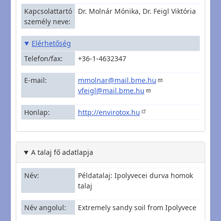
Kapcsolattartó
Dr. Molnár Mónika, Dr. Feigl Viktória
személy neve
Elérhetőség
Telefon/fax
+36-1-4632347
E-mail
mmolnar@mail.bme.hu
vfeigl@mail.bme.hu
Honlap
http://envirotox.hu
A talaj fő adatlapja
Név
Példatalaj: Ipolyvecei durva homok
talaj
Név angolul
Extremely sandy soil from Ipolyvece