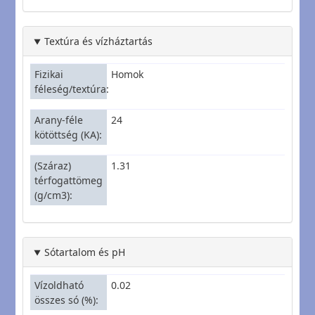
Textúra és vízháztartás
Fizikai
Homok
féleség/textúra
Arany-féle
24
kötöttség (KA)
(Száraz)
1.31
térfogattömeg
(g/cm3)
Sótartalom és pH
Vízoldható
0.02
összes só (%)