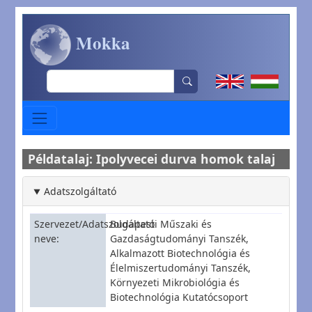
Ugrás a tartalomra
Mokka
Search
Példatalaj: Ipolyvecei durva homok talaj
Adatszolgáltató
Szervezet/Adatszolgáltató
Budapesti Műszaki és
neve
Gazdaságtudományi Tanszék,
Alkalmazott Biotechnológia és
Élelmiszertudományi Tanszék,
Környezeti Mikrobiológia és
Biotechnológia Kutatócsoport