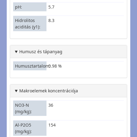
pH
5.7
Hidrolitos
8.3
aciditás (y1)
Humusz és tápanyag
Humusztartalom
0.98 %
Makroelemek koncentrációja
NO3-N
36
(mg/kg)
Al-P2O5
154
(mg/kg)