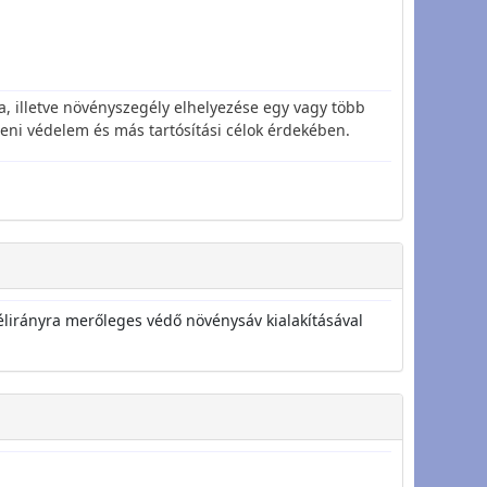
a, illetve növényszegély elhelyezése egy vagy több
leni védelem és más tartósítási célok érdekében.
élirányra merőleges védő növénysáv kialakításával