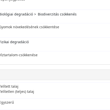
Biológiai degradáció
Biodiverzitás csökkenés
Gyomok növekedésének csökkentése
Fizikai degradáció
Víztartalom-csökkenése
Telített talaj
Telítetlen (teljes) talaj
Egyszerű