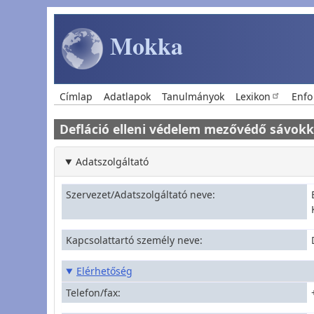
Ugrás a tartalomra
Mokka
Main navigation
Címlap
Adatlapok
Tanulmányok
Lexikon
Enfo
Defláció elleni védelem mezővédő sávokk
Adatszolgáltató
Szervezet/Adatszolgáltató neve
Kapcsolattartó személy neve
Elérhetőség
Telefon/fax