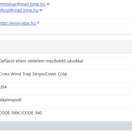
mmolnar@mail.bme.hu
vfeigl@mail.bme.hu
http://envirotox.hu
Defláció elleni védelem mezővédő sávokkal
Cross Wind Trap Strips/Cover Crop
USA
alkalmazott
CODE 589C/CODE 340