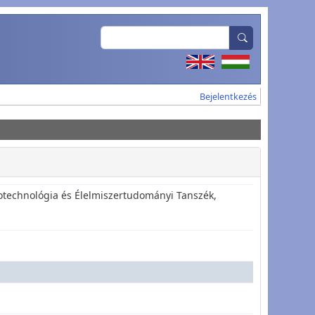
Search
User account
Bejelentkezés
otechnológia és Élelmiszertudományi Tanszék,