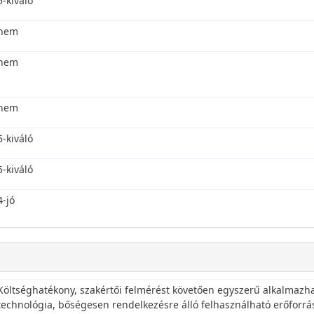
5-kiváló
nem
nem
nem
5-kiváló
5-kiváló
4-jó
Költséghatékony, szakértői felmérést követően egyszerű alkalmazha
technológia, bőségesen rendelkezésre álló felhasználható erőforrások