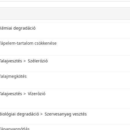
Kémiai degradáció
Tápelem-tartalom csökkenése
Talajvesztés
Szélerózió
Talajmegkötés
Talajvesztés
Vízerózió
Biológiai degradáció
Szervesanyag vesztés
Tápanyagpótlás