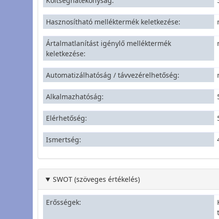
Költséghatékonyság
Hasznosítható melléktermék keletkezése
Ártalmatlanítást igénylő melléktermék
keletkezése
Automatizálhatóság / távvezérelhetőség
Alkalmazhatóság
Elérhetőség
Ismertség
SWOT (szöveges értékelés)
Erősségek