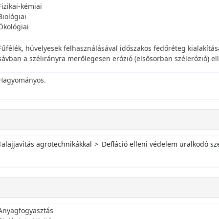
Fizikai-kémiai
Biológiai
Ökológiai
Fűfélék, hüvelyesek felhasználásával időszakos fedőréteg kialakítás
sávban a szélirányra merőlegesen erózió (elsősorban szélerózió) el
Hagyományos.
Talajjavítás agrotechnikákkal
Defláció elleni védelem uralkodó sz
Anyagfogyasztás