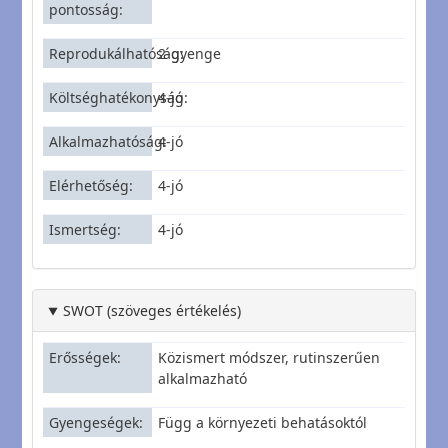
pontosság
Reprodukálhatóság
2-gyenge
Költséghatékonyság
4-jó
Alkalmazhatóság
4-jó
Elérhetőség
4-jó
Ismertség
4-jó
SWOT (szöveges értékelés)
Erősségek
Közismert módszer, rutinszerűen
alkalmazható
Gyengeségek
Függ a környezeti behatásoktól