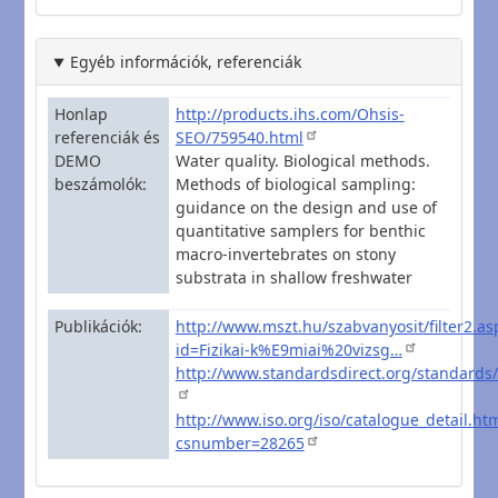
Egyéb információk, referenciák
Honlap
http://products.ihs.com/Ohsis-
referenciák és
SEO/759540.html
DEMO
Water quality. Biological methods.
beszámolók
Methods of biological sampling:
guidance on the design and use of
quantitative samplers for benthic
macro-invertebrates on stony
substrata in shallow freshwater
Publikációk
http://www.mszt.hu/szabvanyosit/filter2.as
id=Fizikai-k%E9miai%20vizsg…
http://www.standardsdirect.org/standard
http://www.iso.org/iso/catalogue_detail.ht
csnumber=28265