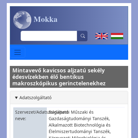
Ugrás a tartalomra
Mokka
Search
Mintavevő kavicsos aljzatú sekély
édesvízekben élő bentikus
makroszkópikus gerinctelenekhez
Adatszolgáltató
Szervezet/Adatszolgáltató
Budapesti Műszaki és
neve
Gazdaságtudományi Tanszék,
Alkalmazott Biotechnológia és
Élelmiszertudományi Tanszék,
Környezeti Mikrobiológia és