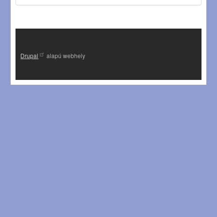
Drupal
alapú webhely