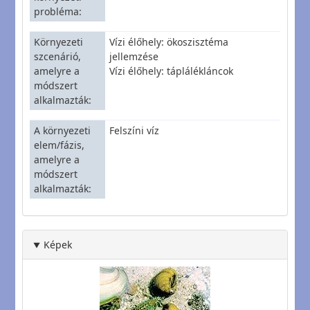
probléma
Környezeti
Vízi élőhely: ökoszisztéma
szcenárió,
jellemzése
amelyre a
Vízi élőhely: táplálékláncok
módszert
alkalmazták
A környezeti
Felszíni víz
elem/fázis,
amelyre a
módszert
alkalmazták
Képek