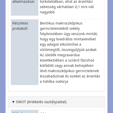
alkalmazásai
torkolatokban, ahol az áramlási
sebesség várhatóan 0,1 m/s-nál
nagyobb
Részletes
Bentikus makroszkópikus
protokoll
gerinctelenekből sekély
folyóvizekben úgy veszünk mintát,
hogy egy kvadrátos mintavevővel
egy adagot elkülönítve a
víztömegtől, összegyűjtjük azokat.
Az üledék megzavarása
következtében a szilárd fázishoz
kötődött vagy annak belsejében
lévő makroszkópikus gerinctelenek
kiszabadulnak és ezeket az áramlás
a hálóba sodorja
SWOT (értékelés osztályzattal)