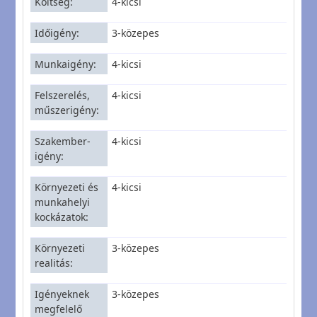
Költség
4-kicsi
Időigény
3-közepes
Munkaigény
4-kicsi
Felszerelés,
4-kicsi
műszerigény
Szakember-
4-kicsi
igény
Környezeti és
4-kicsi
munkahelyi
kockázatok
Környezeti
3-közepes
realitás
Igényeknek
3-közepes
megfelelő