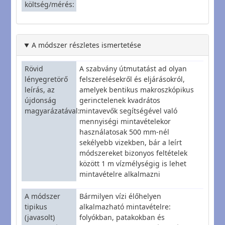
költség/mérés
A módszer részletes ismertetése
Rövid
A szabvány útmutatást ad olyan
lényegretörő
felszerelésekről és eljárásokról,
leírás, az
amelyek bentikus makroszkópikus
újdonság
gerinctelenek kvadrátos
magyarázatával
mintavevők segítségével való
mennyiségi mintavételekor
használatosak 500 mm-nél
sekélyebb vizekben, bár a leírt
módszereket bizonyos feltételek
között 1 m vízmélységig is lehet
mintavételre alkalmazni
A módszer
Bármilyen vízi élőhelyen
tipikus
alkalmazható mintavételre:
(javasolt)
folyókban, patakokban és