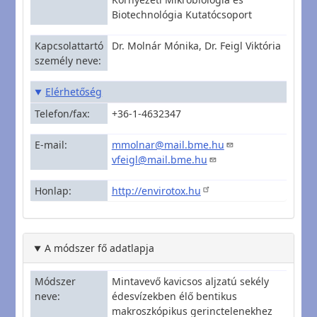
Biotechnológia Kutatócsoport
Kapcsolattartó
Dr. Molnár Mónika, Dr. Feigl Viktória
személy neve
Elérhetőség
Telefon/fax
+36-1-4632347
E-mail
mmolnar@mail.bme.hu
vfeigl@mail.bme.hu
Honlap
http://envirotox.hu
A módszer fő adatlapja
Módszer
Mintavevő kavicsos aljzatú sekély
neve
édesvízekben élő bentikus
makroszkópikus gerinctelenekhez