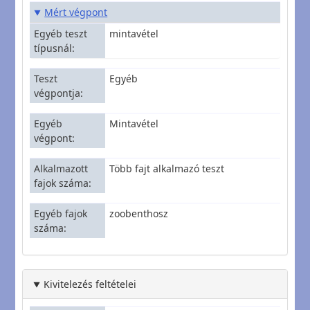
Mért végpont
Egyéb teszt
mintavétel
típusnál
Teszt
Egyéb
végpontja
Egyéb
Mintavétel
végpont
Alkalmazott
Több fajt alkalmazó teszt
fajok száma
Egyéb fajok
zoobenthosz
száma
Kivitelezés feltételei