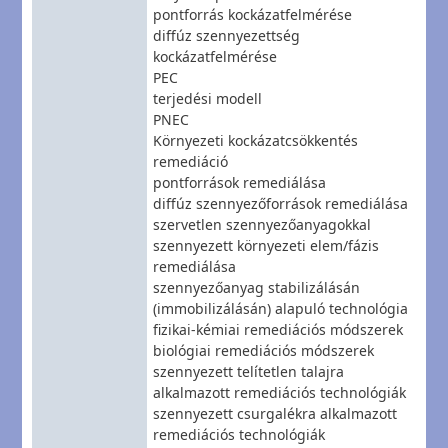
pontforrás kockázatfelmérése
diffúz szennyezettség
kockázatfelmérése
PEC
terjedési modell
PNEC
Környezeti kockázatcsökkentés
remediáció
pontforrások remediálása
diffúz szennyezőforrások remediálása
szervetlen szennyezőanyagokkal
szennyezett környezeti elem/fázis
remediálása
szennyezőanyag stabilizálásán
(immobilizálásán) alapuló technológia
fizikai-kémiai remediációs módszerek
biológiai remediációs módszerek
szennyezett telítetlen talajra
alkalmazott remediációs technológiák
szennyezett csurgalékra alkalmazott
remediációs technológiák