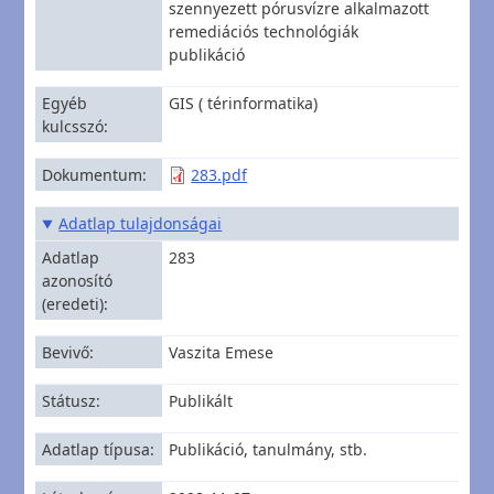
szennyezett pórusvízre alkalmazott
remediációs technológiák
publikáció
Egyéb
GIS ( térinformatika)
kulcsszó
Dokumentum
283.pdf
Adatlap tulajdonságai
Adatlap
283
azonosító
(eredeti)
Bevivő
Vaszita Emese
Státusz
Publikált
Adatlap típusa
Publikáció, tanulmány, stb.