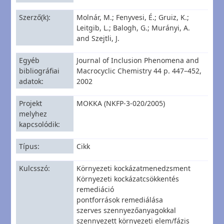
Szerző(k)
Molnár, M.; Fenyvesi, É.; Gruiz, K.;
Leitgib, L.; Balogh, G.; Murányi, A.
and Szejtli, J.
Egyéb
Journal of Inclusion Phenomena and
bibliográfiai
Macrocyclic Chemistry 44 p. 447–452,
adatok
2002
Projekt
MOKKA (NKFP-3-020/2005)
melyhez
kapcsolódik
Típus
Cikk
Kulcsszó
Környezeti kockázatmenedzsment
Környezeti kockázatcsökkentés
remediáció
pontforrások remediálása
szerves szennyezőanyagokkal
szennyezett környezeti elem/fázis