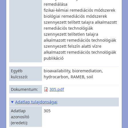
remediálása
fizikai-kémiai remediációs módszerek
biológiai remediációs módszerek
szennyezett telített talajra alkalmazott
remediációs technológiák
szennyezett telítetlen talajra
alkalmazott remediációs technológiák
szennyezett felszín alatti vízre
alkalmazott remediációs technológiák
publikáció
Egyéb
bioavailability, bioremediation,
kulcsszó
hydrocarbon, RAMEB, soil
Dokumentum
305.pdf
Adatlap tulajdonságai
Adatlap
305
azonosító
(eredeti)