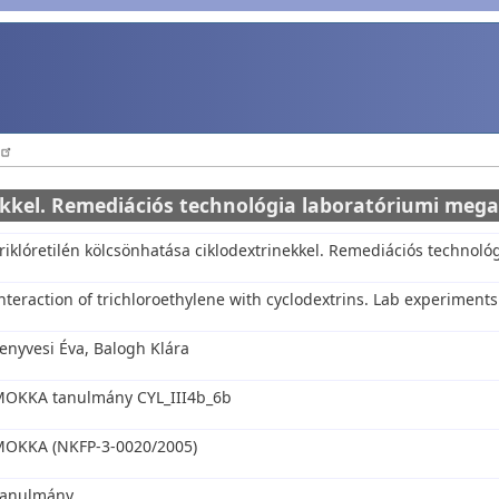
inekkel. Remediációs technológia laboratóriumi me
riklóretilén kölcsönhatása ciklodextrinekkel. Remediációs techno
nteraction of trichloroethylene with cyclodextrins. Lab experiment
enyvesi Éva, Balogh Klára
OKKA tanulmány CYL_III4b_6b
OKKA (NKFP-3-0020/2005)
Tanulmány