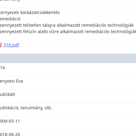
örnyezeti kockázatcsökkentés
emediáció
zennyezett telítetlen talajra alkalmazott remediációs technológiák
zennyezett felszín alatti vízre alkalmazott remediációs technológiá
516.pdf
516
enyvesi Éva
ublikált
ublikáció, tanulmány, stb.
009-03-11
018-06-20