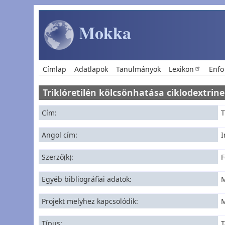
Ugrás a tartalomra
Mokka
Main navigation
Címlap
Adatlapok
Tanulmányok
Lexikon
Enfo
Triklóretilén kölcsönhatása ciklodextr
Cím
T
Angol cím
I
Szerző(k)
F
Egyéb bibliográfiai adatok
M
Projekt melyhez kapcsolódik
M
Típus