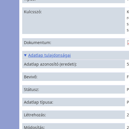
Kulcsszó
K
r
s
s
Dokumentum
Adatlap tulajdonságai
Adatlap azonosító (eredeti)
Bevivő
F
Státusz
P
Adatlap típusa
P
Létrehozás
2
Módosítás
2