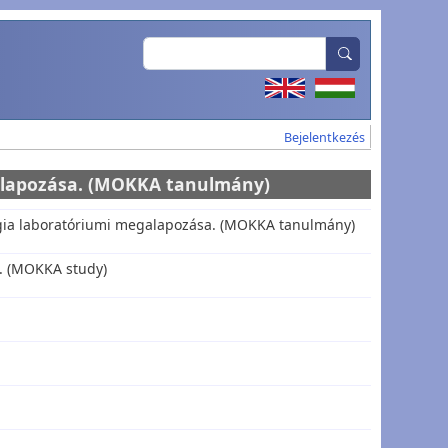
Search
User account
Bejelentkezés
galapozása. (MOKKA tanulmány)
lógia laboratóriumi megalapozása. (MOKKA tanulmány)
s. (MOKKA study)