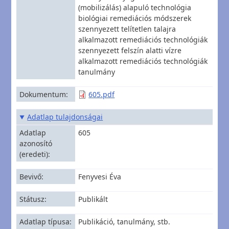
(mobilizálás) alapuló technológia
biológiai remediációs módszerek
szennyezett telítetlen talajra
alkalmazott remediációs technológiák
szennyezett felszín alatti vízre
alkalmazott remediációs technológiák
tanulmány
Dokumentum
605.pdf
Adatlap tulajdonságai
Adatlap
605
azonosító
(eredeti)
Bevivő
Fenyvesi Éva
Státusz
Publikált
Adatlap típusa
Publikáció, tanulmány, stb.