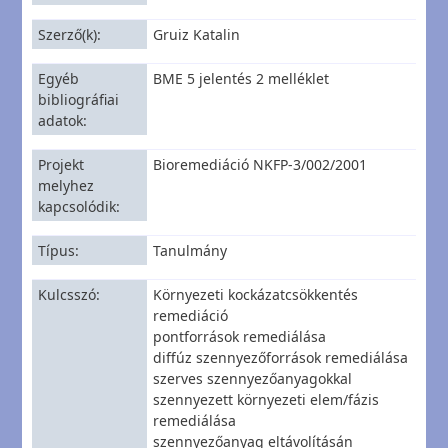
Szerző(k)
Gruiz Katalin
Egyéb
BME 5 jelentés 2 melléklet
bibliográfiai
adatok
Projekt
Bioremediáció NKFP-3/002/2001
melyhez
kapcsolódik
Típus
Tanulmány
Kulcsszó
Környezeti kockázatcsökkentés
remediáció
pontforrások remediálása
diffúz szennyezőforrások remediálása
szerves szennyezőanyagokkal
szennyezett környezeti elem/fázis
remediálása
szennyezőanyag eltávolításán