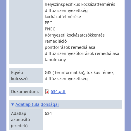
helyszínspecifikus kockázatfelmérés
diffúz szennyezettség
kockázatfelmérése
PEC
PNEC
Környezeti kockázatcsökkentés
remediáció
pontforrások remediálása
diffúz szennyezőforrások remediálása
tanulmány
Egyéb
GIS ( térinformatika), toxikus fémek,
kulcsszó
diffúz szennyezettség
Dokumentum
634.pdf
Adatlap tulajdonságai
Adatlap
634
azonosító
(eredeti)