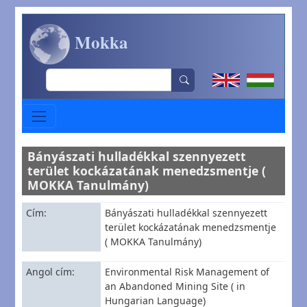
Ugrás a tartalomra
Mokka
Search
Bányászati hulladékkal szennyezett
terület kockázatának menedzsmentje (
MOKKA Tanulmány)
Cím
Bányászati hulladékkal szennyezett
terület kockázatának menedzsmentje
( MOKKA Tanulmány)
Angol cím
Environmental Risk Management of
an Abandoned Mining Site ( in
Hungarian Language)