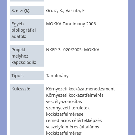
Szerző(k)
Gruiz, K.; Vaszita, E
Egyéb
MOKKA Tanulmány 2006
bibliográfiai
adatok
Projekt
NKFP-3- 020/2005: MOKKA
melyhez
kapcsolódik
Típus
Tanulmány
Kulcsszó
Környezeti kockázatmenedzsment
Környezeti kockázatfelmérés
veszélyazonosítás
szennyezett területek
kockázatfelmérése
remediációs célértékképzés
veszélyfelmérés (általános
kockázatfelmérés)