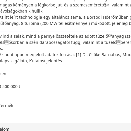
magas kéményen a légkörbe jut, és a szemcsemérettől valamint 
távolságokban kihullik.
Az itt leírt technológia egy általános séma, a Borsodi Hőerőműben
fűtőanyag, 8 turbina (200 MW teljesítménnyel) működött, jelenleg b
Mind a salak, mind a pernye összetétele az adott tüzelőanyag (szé
elsősorban a szén darabosságától függ, valamint a tüzelőbere
is.
Az adatlapon megjelölt adatok forrása: [1] Dr. Csőke Barnabás, Muc
alapvizsgálata, Kutatási jelentés
nem
3 500 000 t
Termék
talom