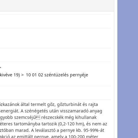
ivéve 19)
10 01 02 széntüzelés pernyéje
kazánok által termelt gőz, gőzturbinát és rajta
osenergiát. A szénégetés után visszamaradó anyag
nagyobb szemcséjű részecskék még kihullanak
eres tartományba tartozik (0,2-120 hm), és nem az
tóban marad. A leválasztó a pernye kb. 95-99%-át
rakció az emittált pernye, amely a 100-200 méter