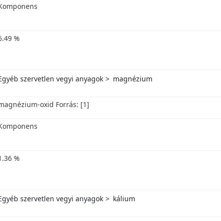
Komponens
6.49 %
Egyéb szervetlen vegyi anyagok
magnézium
magnézium-oxid Forrás: [1]
Komponens
1.36 %
Egyéb szervetlen vegyi anyagok
kálium