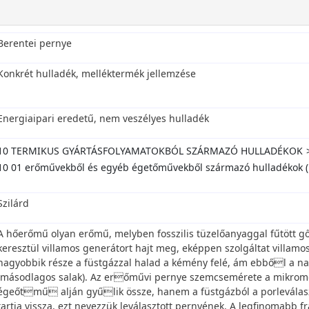
Berentei pernye
Konkrét hulladék, melléktermék jellemzése
Energiaipari eredetű, nem veszélyes hulladék
10 TERMIKUS GYÁRTÁSFOLYAMATOKBÓL SZÁRMAZÓ HULLADÉKOK
10 01 erőművekből és egyéb égetőművekből származó hulladékok (k
Szilárd
A hőerőmű olyan erőmű, melyben fosszilis tüzelőanyaggal fűtött gőz
keresztül villamos generátort hajt meg, eképpen szolgáltat villam
nagyobbik része a füstgázzal halad a kémény felé, ám ebből a 
(másodlagos salak). Az erőművi pernye szemcsemérete a mikromét
égeőtmű alján gyűlik össze, hanem a füstgázból a porleválasz
tartja vissza, ezt nevezzük leválasztott pernyének. A legfinomabb f