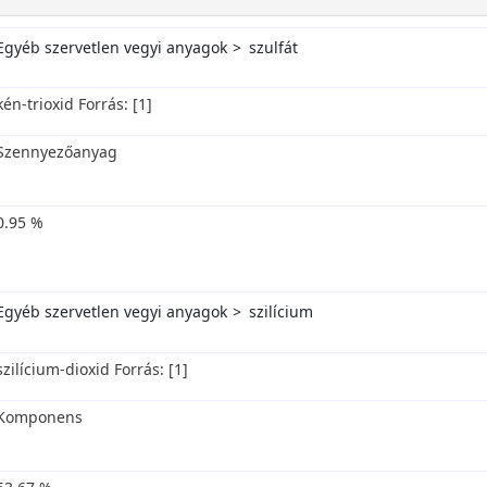
Egyéb szervetlen vegyi anyagok
szulfát
kén-trioxid Forrás: [1]
Szennyezőanyag
0.95 %
Egyéb szervetlen vegyi anyagok
szilícium
szilícium-dioxid Forrás: [1]
Komponens