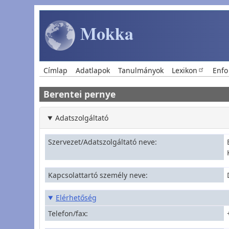
Ugrás a tartalomra
Mokka
Main navigation
Címlap
Adatlapok
Tanulmányok
Lexikon
Enfo
Berentei pernye
Adatszolgáltató
Szervezet/Adatszolgáltató neve
Kapcsolattartó személy neve
Elérhetőség
Telefon/fax