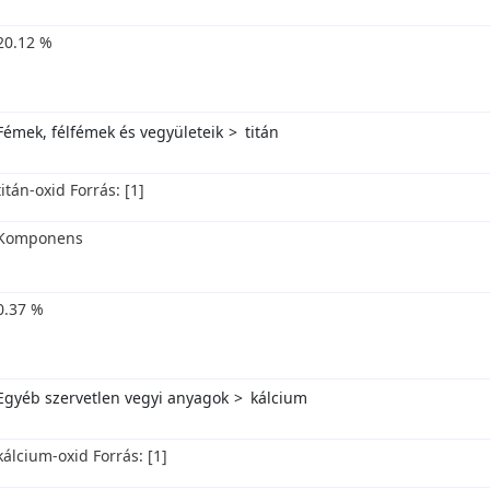
20.12 %
Fémek, félfémek és vegyületeik
titán
titán-oxid Forrás: [1]
Komponens
0.37 %
Egyéb szervetlen vegyi anyagok
kálcium
kálcium-oxid Forrás: [1]