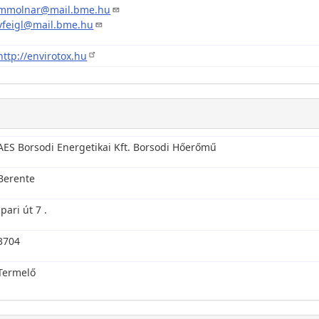
mmolnar@mail.bme.hu
vfeigl@mail.bme.hu
http://envirotox.hu
AES Borsodi Energetikai Kft. Borsodi Hőerőmű
Berente
Ipari út 7 .
3704
Termelő