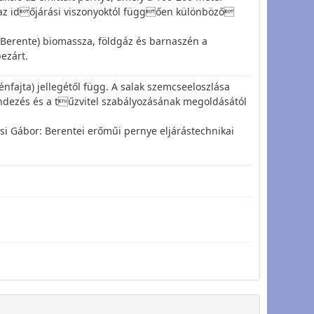
az időjárási viszonyoktól függően különböző
 (Berente) biomassza, földgáz és barnaszén a
ezárt.
nfajta) jellegétől függ. A salak szemcseeloszlása
ndezés és a tűzvitel szabályozásának megoldásától
si Gábor: Berentei erőműi pernye eljárástechnikai