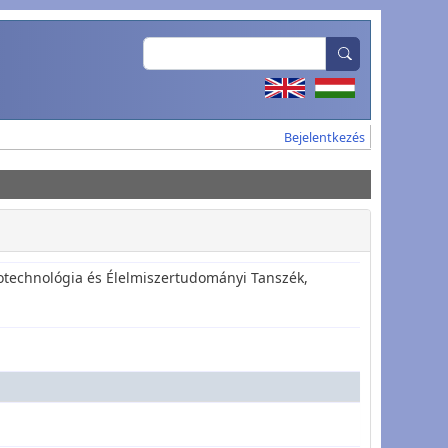
Search
User account
Bejelentkezés
otechnológia és Élelmiszertudományi Tanszék,