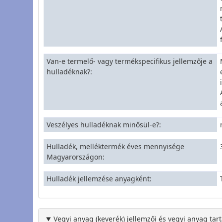
Van-e termelő- vagy termékspecifikus jellemzője a
hulladéknak?
Veszélyes hulladéknak minősül-e?
Hulladék, melléktermék éves mennyisége
Magyarországon
Hulladék jellemzése anyagként
Vegyi anyag (keverék) jellemzői és vegyi anyag tar