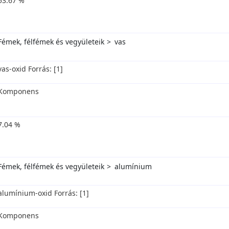
53.67 %
Fémek, félfémek és vegyületeik
vas
vas-oxid Forrás: [1]
Komponens
7.04 %
Fémek, félfémek és vegyületeik
alumínium
alumínium-oxid Forrás: [1]
Komponens