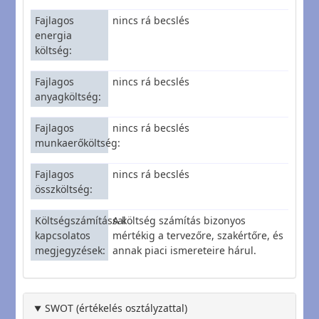
Fajlagos
nincs rá becslés
energia
költség
Fajlagos
nincs rá becslés
anyagköltség
Fajlagos
nincs rá becslés
munkaerőköltség
Fajlagos
nincs rá becslés
összköltség
Költségszámítással
A költség számítás bizonyos
kapcsolatos
mértékig a tervezőre, szakértőre, és
megjegyzések
annak piaci ismereteire hárul.
SWOT (értékelés osztályzattal)