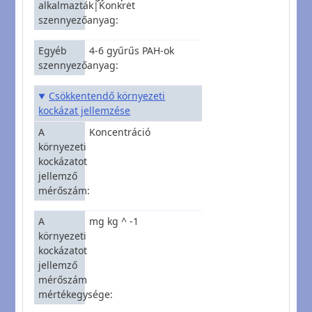
alkalmazták|Konkrét
szennyezőanyag
Egyéb
4-6 gyűrűs PAH-ok
szennyezőanyag
Csökkentendő környezeti
kockázat jellemzése
A
Koncentráció
környezeti
kockázatot
jellemző
mérőszám
A
mg kg ^ -1
környezeti
kockázatot
jellemző
mérőszám
mértékegysége