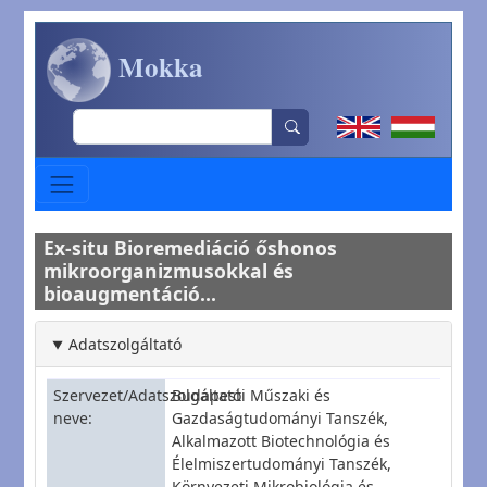
Ugrás a tartalomra
Mokka
Search
Ex-situ Bioremediáció őshonos
mikroorganizmusokkal és
bioaugmentáció...
Adatszolgáltató
Szervezet/Adatszolgáltató
Budapesti Műszaki és
neve
Gazdaságtudományi Tanszék,
Alkalmazott Biotechnológia és
Élelmiszertudományi Tanszék,
Környezeti Mikrobiológia és