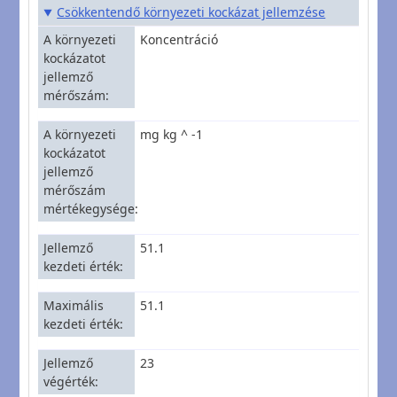
Csökkentendő környezeti kockázat jellemzése
A környezeti
Koncentráció
kockázatot
jellemző
mérőszám
A környezeti
mg kg ^ -1
kockázatot
jellemző
mérőszám
mértékegysége
Jellemző
51.1
kezdeti érték
Maximális
51.1
kezdeti érték
Jellemző
23
végérték