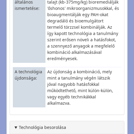
általános
talajt (kb-375mg/kg) bioremediálják
ismertetése
'őshonos' mikroorganizmusokkal, és
bioaugmentálják egy PAH-okat
degradáló és bioemulgátort
termelő törzzsel kombinálják. Az
így kapott technológia a tanulmány
szerint erősen növeli a hatásfokot,
a szennyező anyagok a megfelelő
kombináció alkalmazásával
eredményesek.
A technológia
Az újdonság a kombináció, mely
újdonsága
mint a tanulmány végén látszik
jóval nagyobb hatásfokkal
működtethető, mint külön-külön,
vagy egyéb technikákkal
alkalmazva.
Technológia besorolása