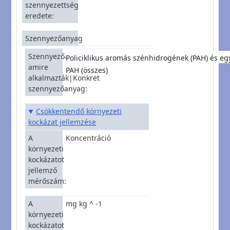
szennyezettség
eredete
Szennyezőanyag
Szennyezőanyagcsoport,
Policiklikus aromás szénhidrogének (PAH) és eg
amire
PAH (összes)
alkalmazták|Konkrét
szennyezőanyag
Csökkentendő környezeti
kockázat jellemzése
A
Koncentráció
környezeti
kockázatot
jellemző
mérőszám
A
mg kg ^ -1
környezeti
kockázatot