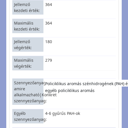
Jellemző
364
kezdeti érték
Maximális
364
kezdeti érték
Jellemző
180
végérték
Maximális
279
végérték
Szennyezőanyagcsoport,
Policiklikus aromás szénhidrogének (PAH) é
amire
egyéb policiklikus aromás
alkalmazható|Konkrét
szennyezőanyag
Egyéb
4-6 gyűrűs PAH-ok
szennyezőanyag