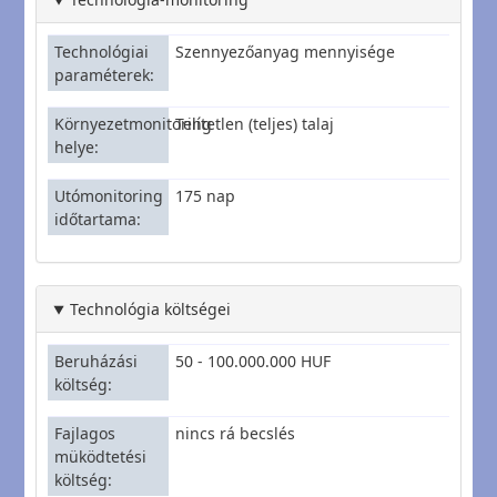
Technológiai
Szennyezőanyag mennyisége
paraméterek
Környezetmonitoring
Telítetlen (teljes) talaj
helye
Utómonitoring
175 nap
időtartama
Technológia költségei
Beruházási
50 - 100.000.000 HUF
költség
Fajlagos
nincs rá becslés
müködtetési
költség