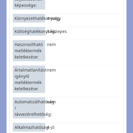
képessége
Környezethatékonyság
4-nagy
Költséghatékonyság
3-közepes
Hasznosítható
nem
melléktermék
keletkezése
Ártalmatlanítást
nem
igénylő
melléktermék
keletkezése
Automatizálhatóság
nem
/
távvezérelhetőség
Alkalmazhatóság
4-jó