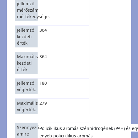
jellemző
mérőszám
mértékegysége
Jellemző
364
kezdeti
érték
Maximális
364
kezdeti
érték
Jellemző
180
végérték
Maximális
279
végérték
Szennyezőanyagcsoport,
Policiklikus aromás szénhidrogének (PAH) és eg
amire
egyéb policiklikus aromás