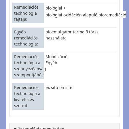
Remediációs
biológiai
technológia
biológiai oxidáción alapuló bioremediáció
fajtája
Egyéb
bioemulgátor termelő törzs
remediációs
használata
technológia
Remediációs
Mobilizáció
technológia a
Egyéb
szennyezőanyag
szempontjából
Remediációs
ex situ on site
technológia a
kivitelezés
szerint
Technológia-monitoring