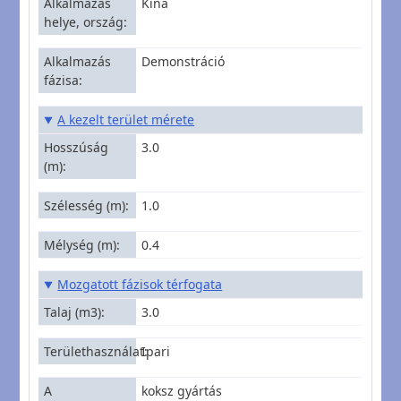
Alkalmazás
Kína
helye, ország
Alkalmazás
Demonstráció
fázisa
A kezelt terület mérete
Hosszúság
3.0
(m)
Szélesség (m)
1.0
Mélység (m)
0.4
Mozgatott fázisok térfogata
Talaj (m3)
3.0
Területhasználat
Ipari
A
koksz gyártás