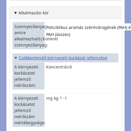
Alkalmazási kör
Szennyezőanyagcsoport,
Policiklikus aromás szénhidrogének (PAH) é
amire
PAH (összes)
alkalmazható|Konkrét
szennyezőanyag
Csökkentendő környezeti kockázat jellemzése
A környezeti
Koncentráció
kockázatot
jellemző
mérőszám
A környezeti
mg kg ^ -1
kockázatot
jellemző
mérőszám
mértékegysége