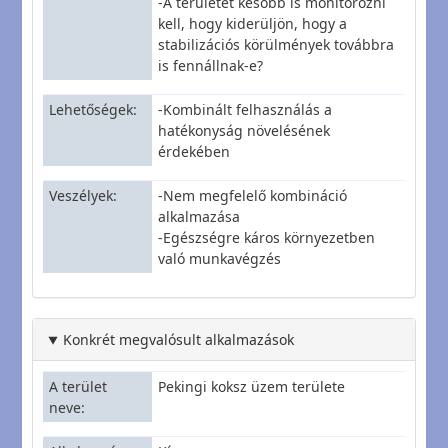
-A területet később is monitorozni
kell, hogy kiderüljön, hogy a
stabilizációs körülmények továbbra
is fennállnak-e?
Lehetőségek
-Kombinált felhasználás a
hatékonyság növelésének
érdekében
Veszélyek
-Nem megfelelő kombináció
alkalmazása
-Egészségre káros környezetben
való munkavégzés
Konkrét megvalósult alkalmazások
A terület
Pekingi koksz üzem területe
neve