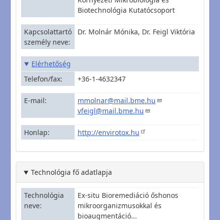
Biotechnológia Kutatócsoport
Kapcsolattartó
Dr. Molnár Mónika, Dr. Feigl Viktória
személy neve
Elérhetőség
Telefon/fax
+36-1-4632347
E-mail
mmolnar@mail.bme.hu
vfeigl@mail.bme.hu
Honlap
http://envirotox.hu
Technológia fő adatlapja
Technológia
Ex-situ Bioremediáció őshonos
neve
mikroorganizmusokkal és
bioaugmentáció...