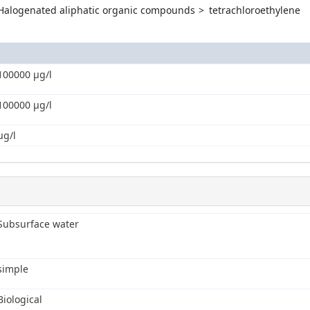
Halogenated aliphatic organic compounds
tetrachloroethylene
100000 µg/l
100000 µg/l
µg/l
Subsurface water
simple
Biological