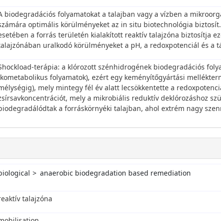
A biodegradációs folyamatokat a talajban vagy a vízben a mikroor
számára optimális körülményeket az in situ biotechnológia biztosít
esetében a forrás területén kialakított reaktív talajzóna biztosítja
talajzónában uralkodó körülményeket a pH, a redoxpotenciál és a t
Shockload-terápia: a klórozott szénhidrogének biodegradációs fol
(kometabolikus folyamatok), ezért egy keményítőgyártási mellékterm
mélységig), mely mintegy fél év alatt lecsökkentette a redoxpotenciá
zsírsavkoncentrációt, mely a mikrobiális reduktív deklórozáshoz sz
biodegradálódtak a forráskörnyéki talajban, ahol extrém nagy sze
biological
anaerobic biodegradation based remediation
reaktív talajzóna
mobilisation