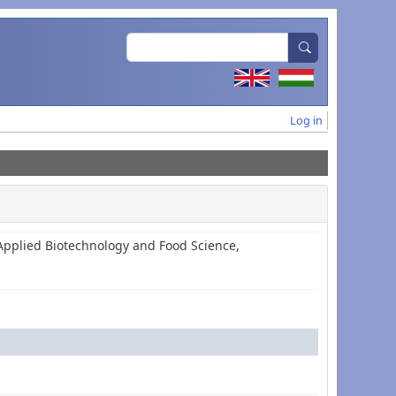
Search
User acc
Log in
Applied Biotechnology and Food Science,