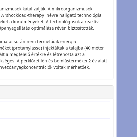
ganizmusok katalizálják. A mikroorganizmusok
. A 'shockload-therapy' névre hallgató technológia
 ezeket a körülményeket. A technológusok a reaktív
ápanyagellátás optimálása révén biztosították.
yamatai során nem termelődik energia
éket (protamylasse) injektáltak a talajba (40 méter
lt a megfelelő értékre és létrehozta azt a
ükséges. A perklóretilén és bomlástermékei 2 év alatt
nnyezőanyagkoncentrációk voltak mérhetőek.