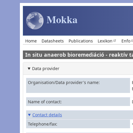
Skip to main content
Mokka
Main navigation
Home
Datasheets
Publications
Lexikon
Enfo
In situ anaerob bioremediáció - reaktív t
Data provider
Organisation/Data provider's name
Name of contact
Contact details
Telephone/fax