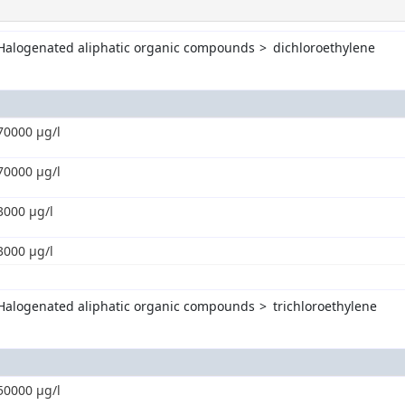
Halogenated aliphatic organic compounds
dichloroethylene
70000 µg/l
70000 µg/l
3000 µg/l
3000 µg/l
Halogenated aliphatic organic compounds
trichloroethylene
50000 µg/l