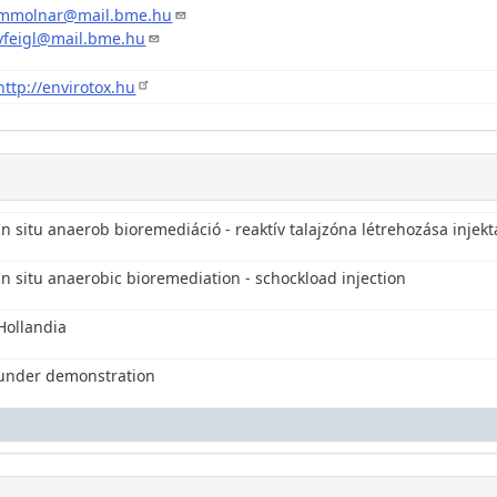
mmolnar@mail.bme.hu
vfeigl@mail.bme.hu
http://envirotox.hu
In situ anaerob bioremediáció - reaktív talajzóna létrehozása injekt
In situ anaerobic bioremediation - schockload injection
Hollandia
under demonstration