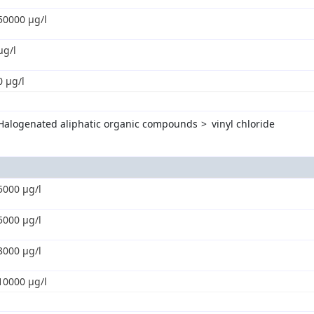
50000 µg/l
µg/l
0 µg/l
Halogenated aliphatic organic compounds
vinyl chloride
5000 µg/l
5000 µg/l
3000 µg/l
10000 µg/l