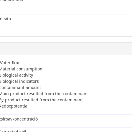
in situ
Water flux
Material consumption
Biological activity
Biological indicators
Contaminant amount
Main product resulted from the contaminant
By-product resulted from the contaminant
Redoxpotential
zsírsavkoncentráció
Saturated soil