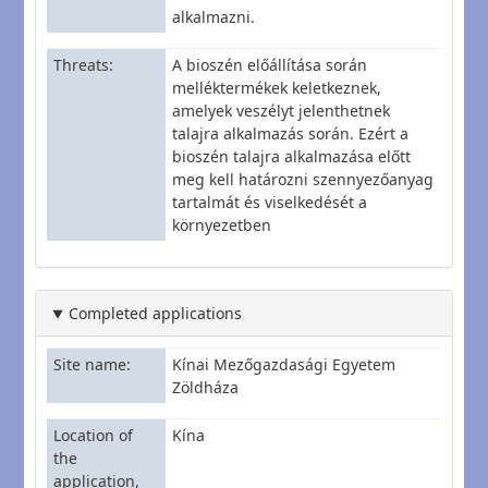
alkalmazni.
Threats
A bioszén előállítása során
melléktermékek keletkeznek,
amelyek veszélyt jelenthetnek
talajra alkalmazás során. Ezért a
bioszén talajra alkalmazása előtt
meg kell határozni szennyezőanyag
tartalmát és viselkedését a
környezetben
Completed applications
Site name
Kínai Mezőgazdasági Egyetem
Zöldháza
Location of
Kína
the
application,