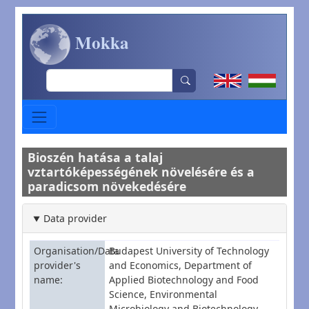
Skip to main content
Mokka
Search
Bioszén hatása a talaj
vztartóképességének növelésére és a
paradicsom növekedésére
Data provider
Organisation/Data
Budapest University of Technology
provider's
and Economics, Department of
name
Applied Biotechnology and Food
Science, Environmental
Microbiology and Biotechnology