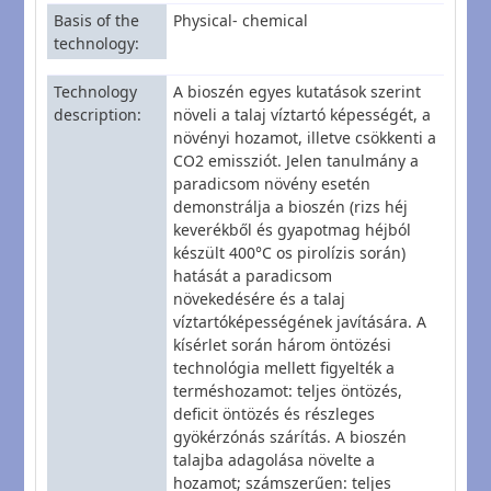
Basis of the
Physical- chemical
technology
Technology
A bioszén egyes kutatások szerint
description
növeli a talaj víztartó képességét, a
növényi hozamot, illetve csökkenti a
CO2 emissziót. Jelen tanulmány a
paradicsom növény esetén
demonstrálja a bioszén (rizs héj
keverékből és gyapotmag héjból
készült 400°C os pirolízis során)
hatását a paradicsom
növekedésére és a talaj
víztartóképességének javítására. A
kísérlet során három öntözési
technológia mellett figyelték a
terméshozamot: teljes öntözés,
deficit öntözés és részleges
gyökérzónás szárítás. A bioszén
talajba adagolása növelte a
hozamot; számszerűen: teljes