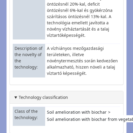
öntözésnél 20%-kal, deficit
öntözésnél 6%-kal és gyökérzóna
szárításos öntözésnél 13%-kal. A
technológia emellett javította a
növény vízháztartását és a talaj
víztartóképességét.
Description of
A vízhiányos mezőgazdasági
the novelty of
területeken, illetve
the
növénytermesztés során kedvezően
technology
alkalmazható, hiszen növeli a talaj
víztartó képességét.
Technology classification
Class of the
Soil amelioration with biochar
technology
Soil amelioration with biochar from vegeta