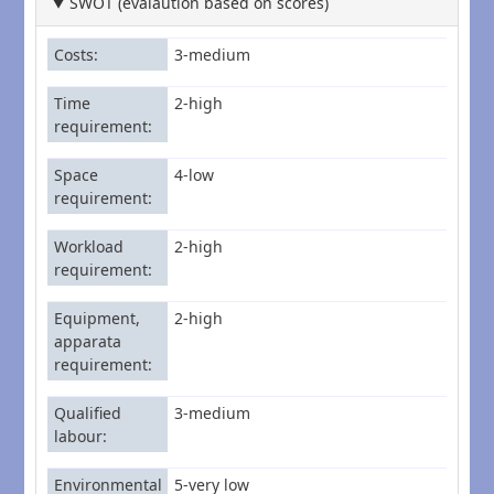
SWOT (evalaution based on scores)
Costs
3-medium
Time
2-high
requirement
Space
4-low
requirement
Workload
2-high
requirement
Equipment,
2-high
apparata
requirement
Qualified
3-medium
labour
Environmental
5-very low