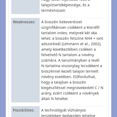
talajvíztartóképessége, és a
terméshozam
Weaknesses
A bioszén bekeveréssel
szignifikánsan csökkent a klorofill
tartalom index, melynek két oka
lehet: a bioszén felszíne NH4 + iont
adszorbeál (Lehmann et al., 2002),
amely következtében csökken a
felvehető N tartalom a növény
számára. A tanulmányban a levél
N-tartalma viszonylag lecsökkent a
bioszénnel kezelt talajon termelt
növény esetében. Előfordulhat,
hogy a talajban a bioszén
kiegészítéssel megnövekedett C / N
arány, ezért csökkent a növények
általi N felvétel.
Possibilities
A technológiát vízhiányos
területeken kedvezően lehetne