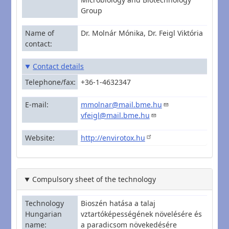
Group
Name of
Dr. Molnár Mónika, Dr. Feigl Viktória
contact
Contact details
Telephone/fax
+36-1-4632347
E-mail
mmolnar@mail.bme.hu
vfeigl@mail.bme.hu
Website
http://envirotox.hu
Compulsory sheet of the technology
Technology
Bioszén hatása a talaj
Hungarian
vztartóképességének növelésére és
name
a paradicsom növekedésére