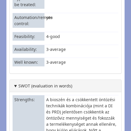
be treated
Automation/remote
yes
control
Feasibility
4-good
Availability
3-average
Well known
3-average
SWOT (evaluation in words)
Strengths
A bioszén és a csökkentett öntözési
technikák kombinációja (mint a DI
és PRD) jelentősen csökkentik az
öntözőviz mennyiséget és fokozzák
a termelékenységet annak ellenére,
hogy külön eljárások. Nőtt a