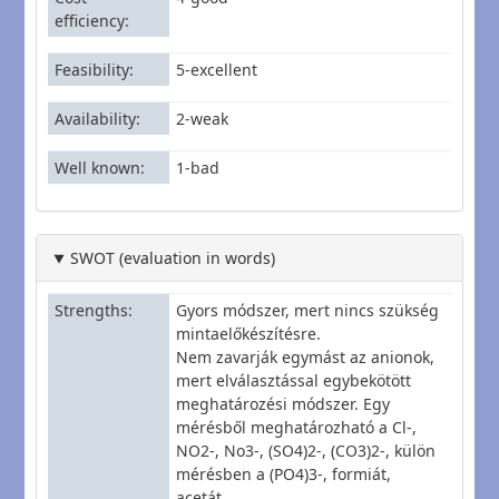
efficiency
Feasibility
5-excellent
Availability
2-weak
Well known
1-bad
SWOT (evaluation in words)
Strengths
Gyors módszer, mert nincs szükség
mintaelőkészítésre.
Nem zavarják egymást az anionok,
mert elválasztással egybekötött
meghatározési módszer. Egy
mérésből meghatározható a Cl-,
NO2-, No3-, (SO4)2-, (CO3)2-, külön
mérésben a (PO4)3-, formiát,
acetát.