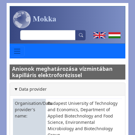
Skip to main content
Mokka
Search
Anionok meghatározása vízmintában
kapilláris elektroforézissel
Data provider
Organisation/Data
Budapest University of Technology
provider's
and Economics, Department of
name
Applied Biotechnology and Food
Science, Environmental
Microbiology and Biotechnology
Group