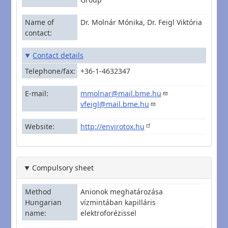
Name of
Dr. Molnár Mónika, Dr. Feigl Viktória
contact
Contact details
Telephone/fax
+36-1-4632347
E-mail
mmolnar@mail.bme.hu
vfeigl@mail.bme.hu
Website
http://envirotox.hu
Compulsory sheet
Method
Anionok meghatározása
Hungarian
vízmintában kapilláris
name
elektroforézissel