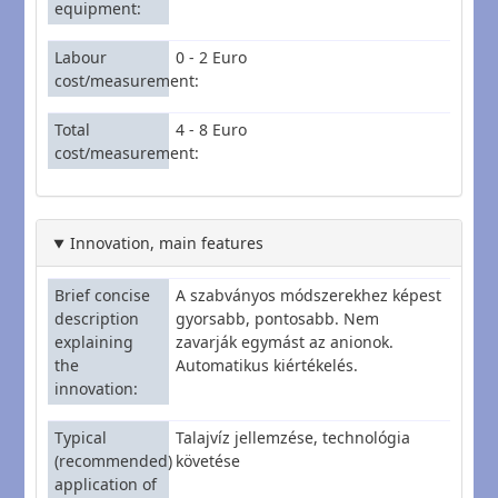
equipment
Labour
0 - 2 Euro
cost/measurement
Total
4 - 8 Euro
cost/measurement
Innovation, main features
Brief concise
A szabványos módszerekhez képest
description
gyorsabb, pontosabb. Nem
explaining
zavarják egymást az anionok.
the
Automatikus kiértékelés.
innovation
Typical
Talajvíz jellemzése, technológia
(recommended)
követése
application of