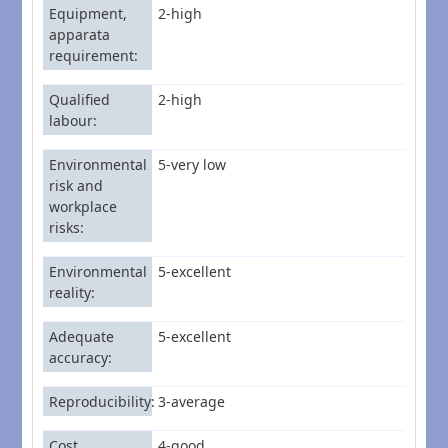
Equipment,
2-high
apparata
requirement
Qualified
2-high
labour
Environmental
5-very low
risk and
workplace
risks
Environmental
5-excellent
reality
Adequate
5-excellent
accuracy
Reproducibility
3-average
Cost
4-good