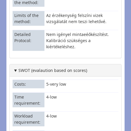
the method
Limits of the
Az érzékenység felszíni vizek
method
vizsgálatát nem teszi lehetővé.
Detailed
Nem igényel mintaeéőkészítést.
Protocol
Kalibráció szükséges a
kiértékeléshez.
SWOT (evalaution based on scores)
Costs
5-very low
Time
4-low
requirement
Workload
4-low
requirement