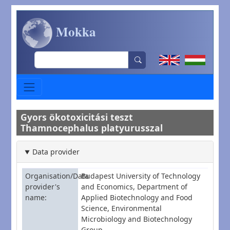
Skip to main content
Mokka
Search
Gyors ökotoxicitási teszt
Thamnocephalus platyurusszal
Data provider
Organisation/Data
Budapest University of Technology
provider's
and Economics, Department of
name
Applied Biotechnology and Food
Science, Environmental
Microbiology and Biotechnology
Group