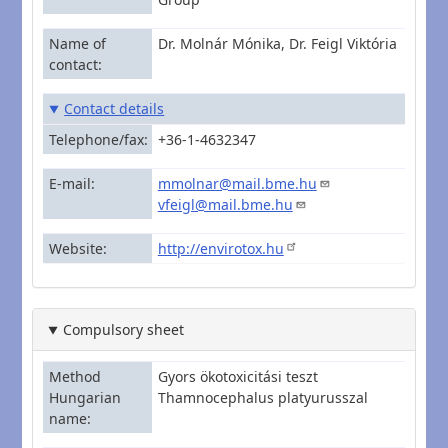
Name of
Dr. Molnár Mónika, Dr. Feigl Viktória
contact
Contact details
Telephone/fax
+36-1-4632347
E-mail
mmolnar@mail.bme.hu
vfeigl@mail.bme.hu
Website
http://envirotox.hu
Compulsory sheet
Method
Gyors ökotoxicitási teszt
Hungarian
Thamnocephalus platyurusszal
name