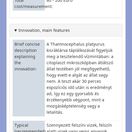
Total
80 - 200 Euro
cost/measurement
Innovation, main features
Brief concise
A Thamnocephalus platyurus
description
kisráklárva táplálkozását figyeljük
explaining
meg a tesztelendő vízmintában: a
the
citoplaszt mikroszkópban átlátszó
innovation
állat testében jól megfigyelhető,
hogy evett-e algát az állat vagy
nem. A teszt akár 30 perces
expozíciós idő után is eredményt
ad, így ez egy gyorsabb és
érzékenyebb végpont, mint a
mozgásképtelenség vagy a
letalitás.
Typical
Szennyezett felszíni vizek, felszín
(recommended)
alatti vizek vagy vegyi anyagok