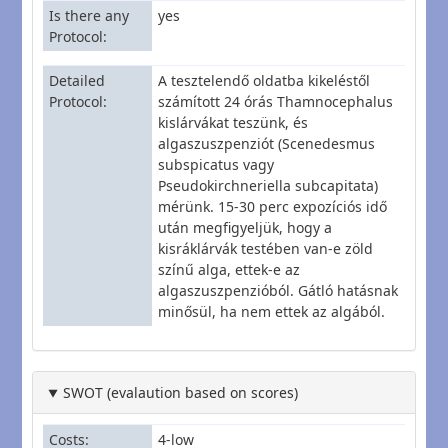
Is there any
yes
Protocol
Detailed
A tesztelendő oldatba kikeléstől
Protocol
számított 24 órás Thamnocephalus
kislárvákat teszünk, és
algaszuszpenziót (Scenedesmus
subspicatus vagy
Pseudokirchneriella subcapitata)
mérünk. 15-30 perc expozíciós idő
után megfigyeljük, hogy a
kisráklárvák testében van-e zöld
színű alga, ettek-e az
algaszuszpenzióból. Gátló hatásnak
minősül, ha nem ettek az algából.
SWOT (evalaution based on scores)
Costs
4-low