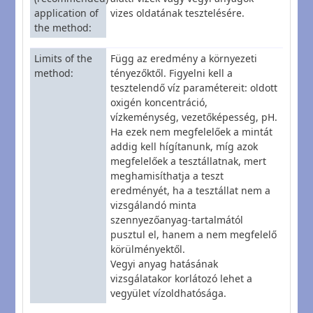
application of
vizes oldatának tesztelésére.
the method
Limits of the
Függ az eredmény a környezeti
method
tényezőktől. Figyelni kell a
tesztelendő víz paramétereit: oldott
oxigén koncentráció,
vízkeménység, vezetőképesség, pH.
Ha ezek nem megfelelőek a mintát
addig kell hígítanunk, míg azok
megfelelőek a tesztállatnak, mert
meghamisíthatja a teszt
eredményét, ha a tesztállat nem a
vizsgálandó minta
szennyezőanyag-tartalmától
pusztul el, hanem a nem megfelelő
körülményektől.
Vegyi anyag hatásának
vizsgálatakor korlátozó lehet a
vegyület vízoldhatósága.