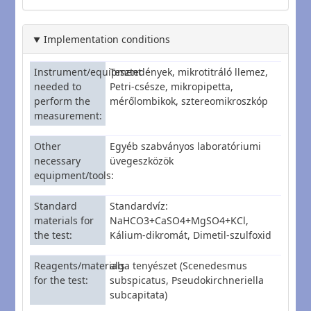
Implementation conditions
Instrument/equipment
Tesztedények, mikrotitráló llemez,
needed to
Petri-csésze, mikropipetta,
perform the
mérőlombikok, sztereomikroszkóp
measurement
Other
Egyéb szabványos laboratóriumi
necessary
üvegeszközök
equipment/tools
Standard
Standardvíz:
materials for
NaHCO3+CaSO4+MgSO4+KCl,
the test
Kálium-dikromát, Dimetil-szulfoxid
Reagents/materials
alga tenyészet (Scenedesmus
for the test
subspicatus, Pseudokirchneriella
subcapitata)