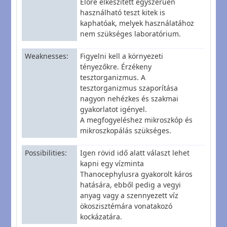
Előre elkészített egyszerűen
használható teszt kitek is
kaphatóak, melyek használatához
nem szükséges laboratórium.
Weaknesses
Figyelni kell a környezeti
tényezőkre. Érzékeny
tesztorganizmus. A
tesztorganizmus szaporítása
nagyon nehézkes és szakmai
gyakorlatot igényel.
A megfogyeléshez mikroszkóp és
mikroszkopálás szükséges.
Possibilities
Igen rövid idő alatt választ lehet
kapni egy vízminta
Thanocephylusra gyakorolt káros
hatására, ebből pedig a vegyi
anyag vagy a szennyezett víz
ökoszisztémára vonatakozó
kockázatára.