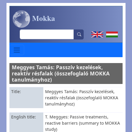
Skip to main content
Mokka
Search
Meggyes Tamás: Passzív kezelések,
reaktív résfalak (összefoglaló MOKKA
tanulmányhoz)
Title
Meggyes Tamás: Passzív kezelések,
reaktív résfalak (összefoglaló MOKKA
tanulmányhoz)
English title
T. Meggyes: Passive treatments,
reactive barriers (summary to MOKKA
study)