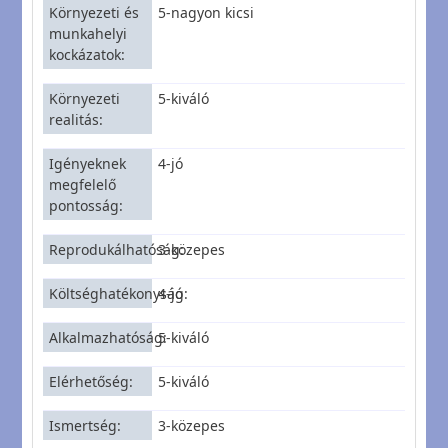
Környezeti és
5-nagyon kicsi
munkahelyi
kockázatok
Környezeti
5-kiváló
realitás
Igényeknek
4-jó
megfelelő
pontosság
Reprodukálhatóság
3-közepes
Költséghatékonyság
4-jó
Alkalmazhatóság
5-kiváló
Elérhetőség
5-kiváló
Ismertség
3-közepes