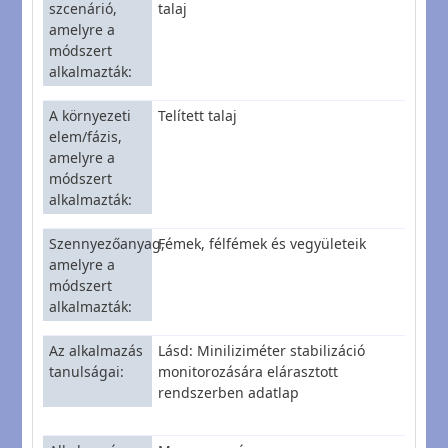
szcenárió,
talaj
amelyre a
módszert
alkalmazták
A környezeti
Telített talaj
elem/fázis,
amelyre a
módszert
alkalmazták
Szennyezőanyag,
Fémek, félfémek és vegyületeik
amelyre a
módszert
alkalmazták
Az alkalmazás
Lásd: Miniliziméter stabilizáció
tanulságai
monitorozására elárasztott
rendszerben adatlap