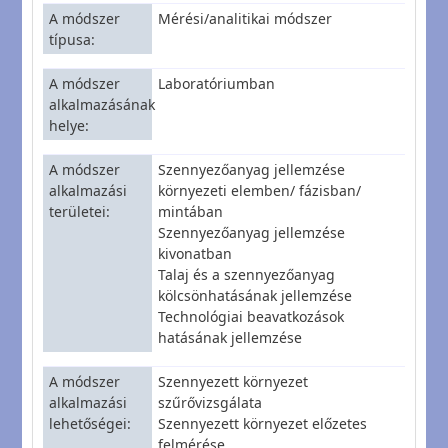
A módszer
Mérési/analitikai módszer
típusa
A módszer
Laboratóriumban
alkalmazásának
helye
A módszer
Szennyezőanyag jellemzése
alkalmazási
környezeti elemben/ fázisban/
területei
mintában
Szennyezőanyag jellemzése
kivonatban
Talaj és a szennyezőanyag
kölcsönhatásának jellemzése
Technológiai beavatkozások
hatásának jellemzése
A módszer
Szennyezett környezet
alkalmazási
szűrővizsgálata
lehetőségei
Szennyezett környezet előzetes
felmérése