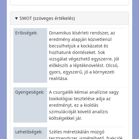
SWOT (szöveges értékelés)
Erősségek
Dinamikus kísérleti rendszer, az
eredmény alapján közvetlenül
becsülhetjük a kockázatot és
hozhatunk döntéseket. Sok
vizsgálat végezhető egyszerre. Jól
előkészíti a léptéknövelést. Olcsó,
gyors, egyszerű, jó a környezeti
realitása.
Gyengeségek
A csurgalék kémiai analízise vagy
toxikológiai tesztelése adja az
eredményt, ez a kioldás
szimulációját követő analízis
költségekkel jár.
Lehetőségek
Széles méretskálán mozgó
tesztrendszer, ismételhető, frakciók