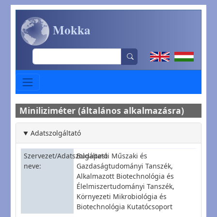
Ugrás a tartalomra
Mokka
Search
Miniliziméter (általános alkalmazásra)
Adatszolgáltató
Szervezet/Adatszolgáltató
Budapesti Műszaki és
neve
Gazdaságtudományi Tanszék,
Alkalmazott Biotechnológia és
Élelmiszertudományi Tanszék,
Környezeti Mikrobiológia és
Biotechnológia Kutatócsoport