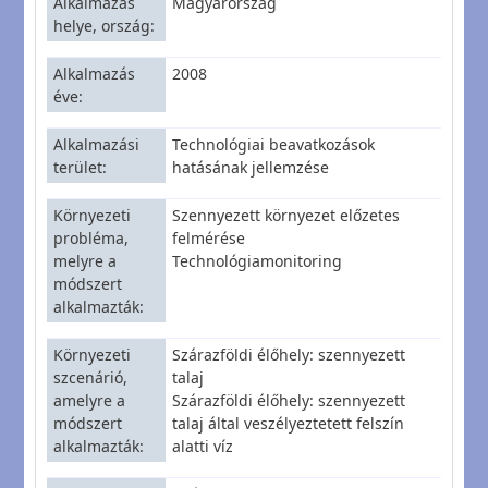
Alkalmazás
Magyarország
helye, ország
Alkalmazás
2008
éve
Alkalmazási
Technológiai beavatkozások
terület
hatásának jellemzése
Környezeti
Szennyezett környezet előzetes
probléma,
felmérése
melyre a
Technológiamonitoring
módszert
alkalmazták
Környezeti
Szárazföldi élőhely: szennyezett
szcenárió,
talaj
amelyre a
Szárazföldi élőhely: szennyezett
módszert
talaj által veszélyeztetett felszín
alkalmazták
alatti víz