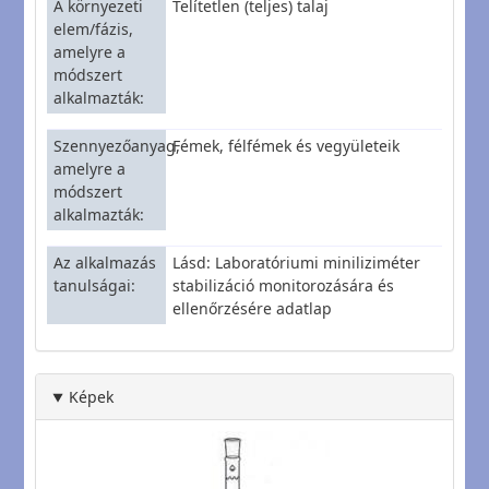
A környezeti
Telítetlen (teljes) talaj
elem/fázis,
amelyre a
módszert
alkalmazták
Szennyezőanyag,
Fémek, félfémek és vegyületeik
amelyre a
módszert
alkalmazták
Az alkalmazás
Lásd: Laboratóriumi miniliziméter
tanulságai
stabilizáció monitorozására és
ellenőrzésére adatlap
Képek