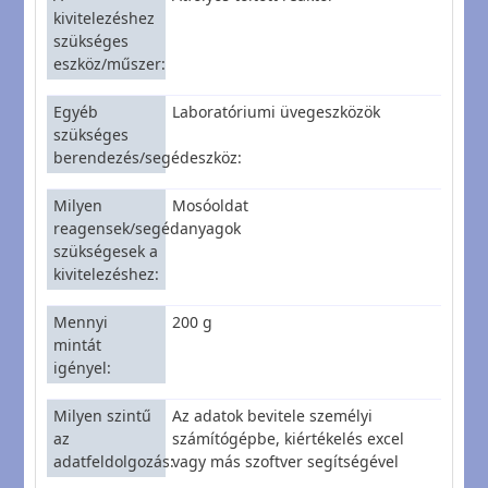
kivitelezéshez
szükséges
eszköz/műszer
Egyéb
Laboratóriumi üvegeszközök
szükséges
berendezés/segédeszköz
Milyen
Mosóoldat
reagensek/segédanyagok
szükségesek a
kivitelezéshez
Mennyi
200 g
mintát
igényel
Milyen szintű
Az adatok bevitele személyi
az
számítógépbe, kiértékelés excel
adatfeldolgozás
vagy más szoftver segítségével