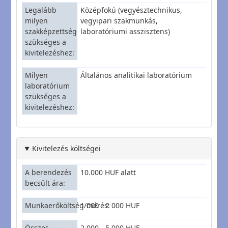
Legalább
Középfokú (vegyésztechnikus,
milyen
vegyipari szakmunkás,
szakképzettség
laboratóriumi asszisztens)
szükséges a
kivitelezéshez
Milyen
Általános analitikai laboratórium
laboratórium
szükséges a
kivitelezéshez
Kivitelezés költségei
A berendezés
10.000 HUF alatt
becsült ára
Munkaerőköltség/mérés
1 000 - 2 000 HUF
Összes
2 000 - 5 000 HUF