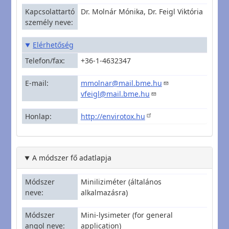
Kapcsolattartó
Dr. Molnár Mónika, Dr. Feigl Viktória
személy neve
Elérhetőség
Telefon/fax
+36-1-4632347
E-mail
mmolnar@mail.bme.hu
vfeigl@mail.bme.hu
Honlap
http://envirotox.hu
A módszer fő adatlapja
Módszer
Miniliziméter (általános
neve
alkalmazásra)
Módszer
Mini-lysimeter (for general
angol neve
application)