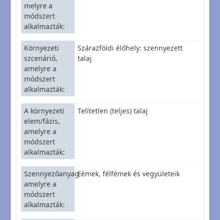
melyre a
módszert
alkalmazták
Környezeti
Szárazföldi élőhely: szennyezett
szcenárió,
talaj
amelyre a
módszert
alkalmazták
A környezeti
Telítetlen (teljes) talaj
elem/fázis,
amelyre a
módszert
alkalmazták
Szennyezőanyag,
Fémek, félfémek és vegyületeik
amelyre a
módszert
alkalmazták