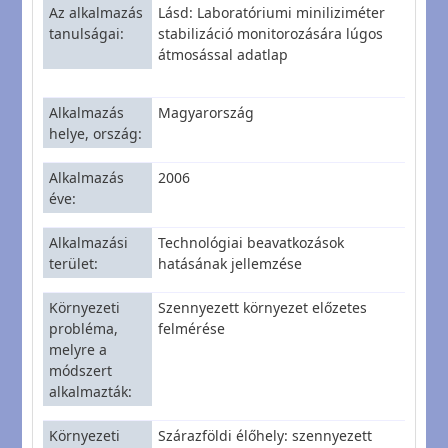
Az alkalmazás
Lásd: Laboratóriumi miniliziméter
tanulságai
stabilizáció monitorozására lúgos
átmosással adatlap
Alkalmazás
Magyarország
helye, ország
Alkalmazás
2006
éve
Alkalmazási
Technológiai beavatkozások
terület
hatásának jellemzése
Környezeti
Szennyezett környezet előzetes
probléma,
felmérése
melyre a
módszert
alkalmazták
Környezeti
Szárazföldi élőhely: szennyezett