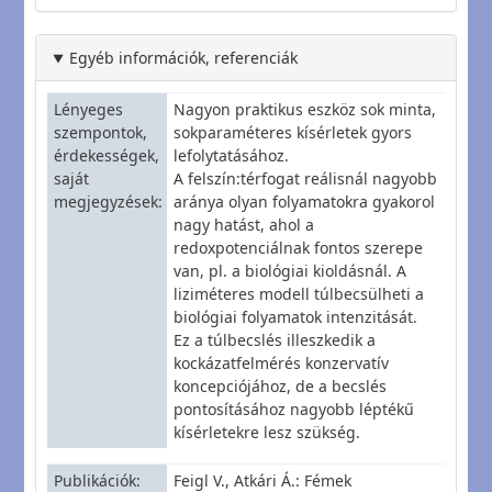
Egyéb információk, referenciák
Lényeges
Nagyon praktikus eszköz sok minta,
szempontok,
sokparaméteres kísérletek gyors
érdekességek,
lefolytatásához.
saját
A felszín:térfogat reálisnál nagyobb
megjegyzések
aránya olyan folyamatokra gyakorol
nagy hatást, ahol a
redoxpotenciálnak fontos szerepe
van, pl. a biológiai kioldásnál. A
liziméteres modell túlbecsülheti a
biológiai folyamatok intenzitását.
Ez a túlbecslés illeszkedik a
kockázatfelmérés konzervatív
koncepciójához, de a becslés
pontosításához nagyobb léptékű
kísérletekre lesz szükség.
Publikációk
Feigl V., Atkári Á.: Fémek