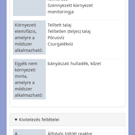
Szennyezett környezet
monitoringja
Környezeti
Telített talaj
elem/fázis,
Telítetlen (teljes) talaj
amelyre a
Pórusvíz
módszer
Csurgalékvíz
alkalmazható
Egyéb nem
bányászati hulladék, kőzet
környezeti
minta,
amelyre a
módszer
alkalmazható
Kivitelezés feltételei
A
Átfolyós töltött reaktor