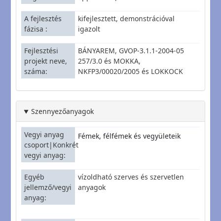
A fejlesztés
kifejlesztett, demonstrációval
fázisa
igazolt
Fejlesztési
BÁNYAREM, GVOP-3.1.1-2004-05
projekt neve,
257/3.0 és MOKKA,
száma
NKFP3/00020/2005 és LOKKOCK
Szennyezőanyagok
Vegyi anyag
Fémek, félfémek és vegyületeik
csoport|Konkrét
vegyi anyag
Egyéb
vízoldható szerves és szervetlen
jellemző/vegyi
anyagok
anyag