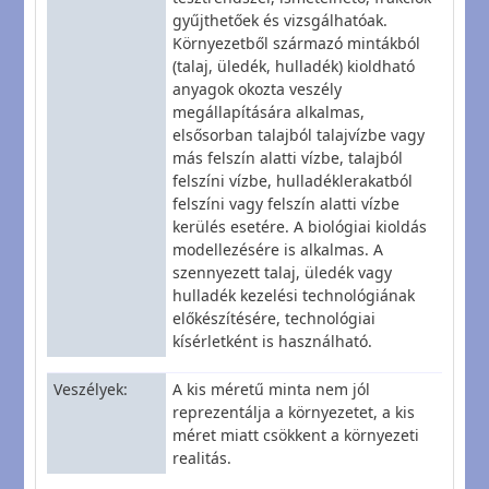
gyűjthetőek és vizsgálhatóak.
Környezetből származó mintákból
(talaj, üledék, hulladék) kioldható
anyagok okozta veszély
megállapítására alkalmas,
elsősorban talajból talajvízbe vagy
más felszín alatti vízbe, talajból
felszíni vízbe, hulladéklerakatból
felszíni vagy felszín alatti vízbe
kerülés esetére. A biológiai kioldás
modellezésére is alkalmas. A
szennyezett talaj, üledék vagy
hulladék kezelési technológiának
előkészítésére, technológiai
kísérletként is használható.
Veszélyek
A kis méretű minta nem jól
reprezentálja a környezetet, a kis
méret miatt csökkent a környezeti
realitás.