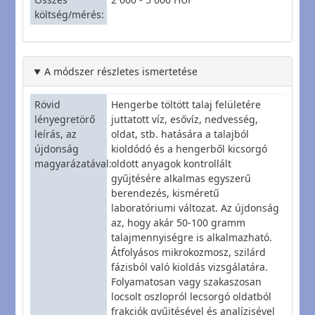
költség/mérés
A módszer részletes ismertetése
Rövid
Hengerbe töltött talaj felületére
lényegretörő
juttatott víz, esővíz, nedvesség,
leírás, az
oldat, stb. hatására a talajból
újdonság
kioldódó és a hengerből kicsorgó
magyarázatával
oldott anyagok kontrollált
gyűjtésére alkalmas egyszerű
berendezés, kisméretű
laboratóriumi változat. Az újdonság
az, hogy akár 50-100 gramm
talajmennyiségre is alkalmazható.
Átfolyásos mikrokozmosz, szilárd
fázisból való kioldás vizsgálatára.
Folyamatosan vagy szakaszosan
locsolt oszlopról lecsorgó oldatból
frakciók gyűjtésével és analízisével