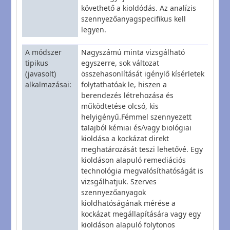
követhető a kioldódás. Az analízis
szennyezőanyagspecifikus kell
legyen.
A módszer
Nagyszámú minta vizsgálható
tipikus
egyszerre, sok változat
(javasolt)
összehasonlítását igénylő kísérletek
alkalmazásai
folytathatóak le, hiszen a
berendezés létrehozása és
működtetése olcsó, kis
helyigényű.Fémmel szennyezett
talajból kémiai és/vagy biológiai
kioldása a kockázat direkt
meghatározását teszi lehetővé. Egy
kioldáson alapuló remediációs
technológia megvalósíthatóságát is
vizsgálhatjuk. Szerves
szennyezőanyagok
kioldhatóságának mérése a
kockázat megállapítására vagy egy
kioldáson alapuló folytonos