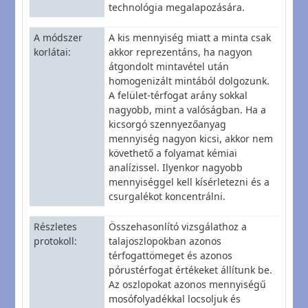
technológia megalapozására.
A módszer
A kis mennyiség miatt a minta csak
korlátai
akkor reprezentáns, ha nagyon
átgondolt mintavétel után
homogenizált mintából dolgozunk.
A felület-térfogat arány sokkal
nagyobb, mint a valóságban. Ha a
kicsorgó szennyezőanyag
mennyiség nagyon kicsi, akkor nem
követhető a folyamat kémiai
analízissel. Ilyenkor nagyobb
mennyiséggel kell kísérletezni és a
csurgalékot koncentrálni.
Részletes
Összehasonlító vizsgálathoz a
protokoll
talajoszlopokban azonos
térfogattömeget és azonos
pórustérfogat értékeket állítunk be.
Az oszlopokat azonos mennyiségű
mosófolyadékkal locsoljuk és