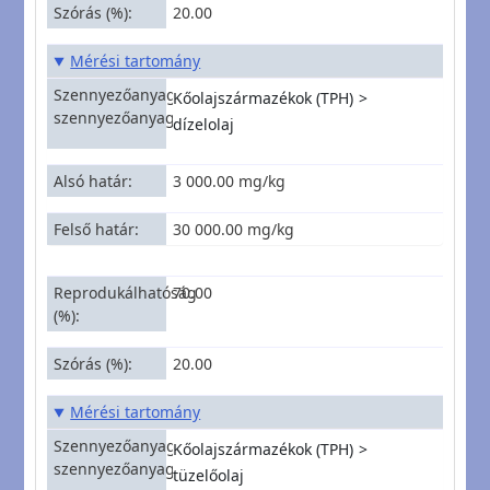
Szórás (%)
20.00
Mérési tartomány
Szennyezőanyagcsoport|Konkrét
Kőolajszármazékok (TPH)
szennyezőanyag
dízelolaj
Alsó határ
3 000.00 mg/kg
Felső határ
30 000.00 mg/kg
Reprodukálhatóság
70.00
(%)
Szórás (%)
20.00
Mérési tartomány
Szennyezőanyagcsoport|Konkrét
Kőolajszármazékok (TPH)
szennyezőanyag
tüzelőolaj