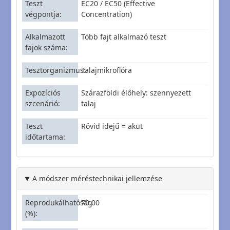
Teszt
EC20 / EC50 (Effective
végpontja
Concentration)
Alkalmazott
Több fajt alkalmazó teszt
fajok száma
Tesztorganizmus
Talajmikroflóra
Expozíciós
Szárazföldi élőhely: szennyezett
szcenárió
talaj
Teszt
Rövid idejű = akut
időtartama
A módszer méréstechnikai jellemzése
Reprodukálhatóság
70.00
(%)