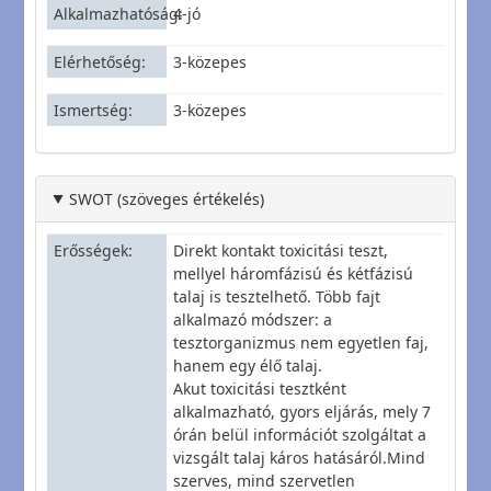
Alkalmazhatóság
4-jó
Elérhetőség
3-közepes
Ismertség
3-közepes
SWOT (szöveges értékelés)
Erősségek
Direkt kontakt toxicitási teszt,
mellyel háromfázisú és kétfázisú
talaj is tesztelhető. Több fajt
alkalmazó módszer: a
tesztorganizmus nem egyetlen faj,
hanem egy élő talaj.
Akut toxicitási tesztként
alkalmazható, gyors eljárás, mely 7
órán belül információt szolgáltat a
vizsgált talaj káros hatásáról.Mind
szerves, mind szervetlen