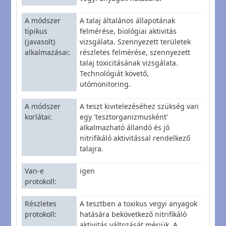
A módszer
A talaj általános állapotának
tipikus
felmérése, biológiai aktivitás
(javasolt)
vizsgálata. Szennyezett területek
alkalmazásai
részletes felmérése, szennyezett
talaj toxicitásának vizsgálata.
Technológiát követő,
utómonitoring.
A módszer
A teszt kivitelezéséhez szükség van
korlátai
egy 'tesztorganizmusként'
alkalmazható állandó és jó
nitrifikáló aktivitással rendelkező
talajra.
Van-e
igen
protokoll
Részletes
A tesztben a toxikus vegyi anyagok
protokoll
hatására bekövetkező nitrifikáló
aktivitás változását mérjük. A