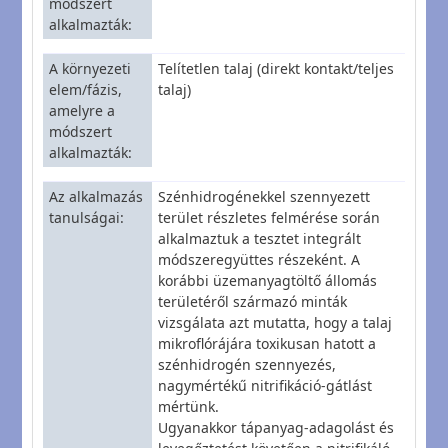
módszert
alkalmazták
A környezeti
Telítetlen talaj (direkt kontakt/teljes
elem/fázis,
talaj)
amelyre a
módszert
alkalmazták
Az alkalmazás
Szénhidrogénekkel szennyezett
tanulságai
terület részletes felmérése során
alkalmaztuk a tesztet integrált
módszeregyüttes részeként. A
korábbi üzemanyagtöltő állomás
területéről származó minták
vizsgálata azt mutatta, hogy a talaj
mikroflórájára toxikusan hatott a
szénhidrogén szennyezés,
nagymértékű nitrifikáció-gátlást
mértünk.
Ugyanakkor tápanyag-adagolást és