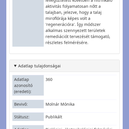
levegőztetést követően a nitrifikáló
aktivitás folyamatosan nőtt a
talajban, jelezve, hogy a talaj
miroflórája képes volt a
'regenerációra'. Így módszer
alkalmas szennyezett területek
remediációt tervezését támogató,
részletes felmérésére.
Adatlap tulajdonságai
Adatlap
360
azonosító
(eredeti)
Bevivő
Molnár Mónika
Státusz
Publikált