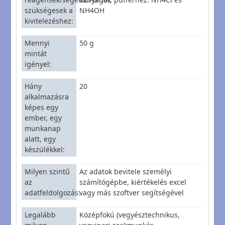
szükségesek a
NH4OH
kivitelezéshez
Mennyi
50 g
mintát
igényel
Hány
20
alkalmazásra
képes egy
ember, egy
munkanap
alatt, egy
készülékkel
Milyen szintű
Az adatok bevitele személyi
az
számítógépbe, kiértékelés excel
adatfeldolgozás
vagy más szoftver segítségével
Legalább
Középfokú (vegyésztechnikus,