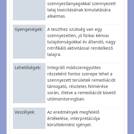
szennyezőanyagokkal szennyezett
talaj toxicitásának kimutatására
alkalmas.
Gyengeségek
A teszthez szükség van egy
szennyezetlen, jó fizikai kémiai
tulajdonságokkal és állandó, nagy
nitrifikáló aktivitással rendelkező
talajra.
Lehetőségek
Integrált módszeregyüttes
részeként fontos szerepe lehet a
szennyezett területek remediációt
támogató, részletes felmérése
során, illetve a remediációt követő
utómonitoringban.
Veszélyek
Az eredmények megfelelő
értékelése, interpretációja
körültekintést igényel.