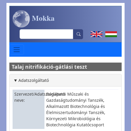
Ugrás a tartalomra
Mokka
Search
Talaj nitrifikáció-gátlási teszt
Adatszolgáltató
Szervezet/Adatszolgáltató
Budapesti Műszaki és
neve
Gazdaságtudományi Tanszék,
Alkalmazott Biotechnológia és
Élelmiszertudományi Tanszék,
Környezeti Mikrobiológia és
Biotechnológia Kutatócsoport