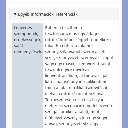
Egyéb információk, referenciák
Lényeges
Ebben a tesztben a
szempontok,
tesztorganizmus egy átlagos
érdekességek,
nitrifikáló képességgel rendelkező
saját
talaj. Ha ehhez a talajhoz
megjegyzések
szennyezőanyagot, szennyezett
vizet, szennyvizet, szennyvíziszapot
vagy egy másik, szennyezett talajt
teszünk egyre növekvő
konventrációban, akkor a vizsgált
káros hatású anyag csökkenteni
fogja a talaj nitrifikáló aktivitását,
illetve a nitrifikáció intenzitását.
Természetesen ez a teszt olyan
életszerű szcenáriók modellezésére
szolgál, amikor a talajt, mint
élőhelyet veszélyezteti egy vegyi
anyag, szennyezett víz vagy