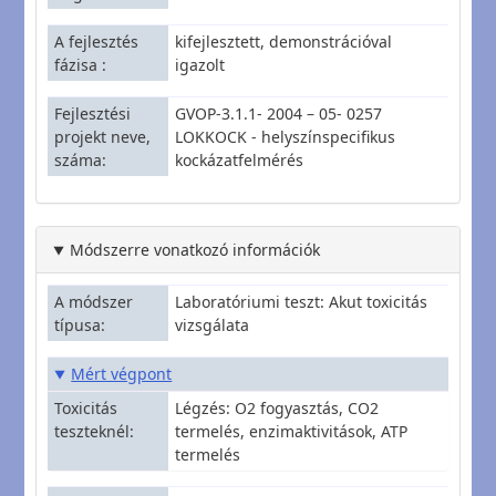
A fejlesztés
kifejlesztett, demonstrációval
fázisa
igazolt
Fejlesztési
GVOP-3.1.1- 2004 – 05- 0257
projekt neve,
LOKKOCK - helyszínspecifikus
száma
kockázatfelmérés
Módszerre vonatkozó információk
A módszer
Laboratóriumi teszt: Akut toxicitás
típusa
vizsgálata
Mért végpont
Toxicitás
Légzés: O2 fogyasztás, CO2
teszteknél
termelés, enzimaktivitások, ATP
termelés