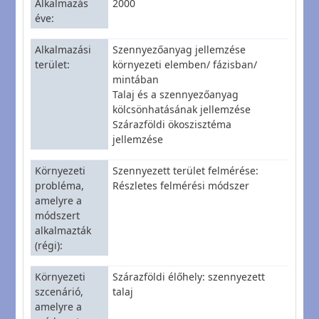
Alkalmazás
2000
éve
Alkalmazási
Szennyezőanyag jellemzése
terület
környezeti elemben/ fázisban/
mintában
Talaj és a szennyezőanyag
kölcsönhatásának jellemzése
Szárazföldi ökoszisztéma
jellemzése
Környezeti
Szennyezett terület felmérése:
probléma,
Részletes felmérési módszer
amelyre a
módszert
alkalmazták
(régi)
Környezeti
Szárazföldi élőhely: szennyezett
szcenárió,
talaj
amelyre a