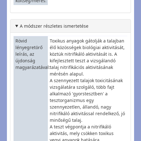
költség/mérés
A módszer részletes ismertetése
Rövid
Toxikus anyagok gátolják a talajban
lényegretörő
élő közösségek biológiai aktivitását,
leírás, az
köztük nitrifikáló aktivitását is. A
újdonság
kifejlesztett teszt a vizsgálandó
magyarázatával
talaj nitrifikációs aktivitásának
mérésén alapul.
A szennyezett talajok toxicitásának
vizsgálatára szolgáló, több fajt
alkalmazó 'gyorstesztben' a
tesztorganizmus egy
szennyezetlen, állandó, nagy
nitrifikáló aktivitással rendelkező, jó
minőségű talaj.
A teszt végpontja a nitrifikáló
aktivitás, mely csökken toxikus
vegyi anyagok hatására.