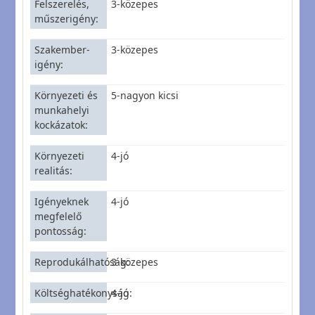
Felszerelés,
3-közepes
műszerigény
Szakember-
3-közepes
igény
Környezeti és
5-nagyon kicsi
munkahelyi
kockázatok
Környezeti
4-jó
realitás
Igényeknek
4-jó
megfelelő
pontosság
Reprodukálhatóság
3-közepes
Költséghatékonyság
4-jó