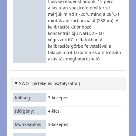
Ilosvay reagenst adunk. 15 perc
állás után spektrofotométerrel
mérjük mind a -20°C mind a 28°C-s
minták abszorbanciáját (538nm). A
kalibrációt különböző
koncentrációjú NaNO2 – tal
végezzük KCl oldatokban A
kalibrációs görbe felvételével a
talajok nitrit tartalma és a nitrifikáló
aktivitás meghatározható.
SWOT (értékelés osztályzattal)
Költség
3-közepes
Időigény
4-kicsi
Munkaigény
3-közepes