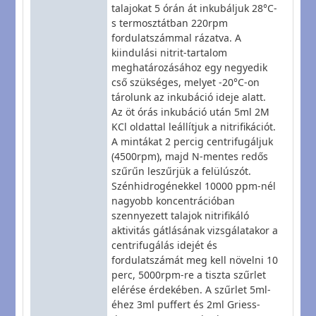
talajokat 5 órán át inkubáljuk 28°C-
s termosztátban 220rpm
fordulatszámmal rázatva. A
kiindulási nitrit-tartalom
meghatározásához egy negyedik
cső szükséges, melyet -20°C-on
tárolunk az inkubáció ideje alatt.
Az öt órás inkubáció után 5ml 2M
KCl oldattal leállítjuk a nitrifikációt.
A mintákat 2 percig centrifugáljuk
(4500rpm), majd N-mentes redős
szűrűn leszűrjük a felülúszót.
Szénhidrogénekkel 10000 ppm-nél
nagyobb koncentrációban
szennyezett talajok nitrifikáló
aktivitás gátlásának vizsgálatakor a
centrifugálás idejét és
fordulatszámát meg kell növelni 10
perc, 5000rpm-re a tiszta szűrlet
elérése érdekében. A szűrlet 5ml-
éhez 3ml puffert és 2ml Griess-