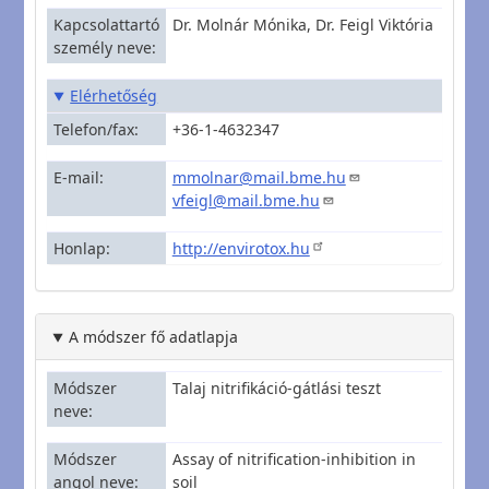
Kapcsolattartó
Dr. Molnár Mónika, Dr. Feigl Viktória
személy neve
Elérhetőség
Telefon/fax
+36-1-4632347
E-mail
mmolnar@mail.bme.hu
vfeigl@mail.bme.hu
Honlap
http://envirotox.hu
A módszer fő adatlapja
Módszer
Talaj nitrifikáció-gátlási teszt
neve
Módszer
Assay of nitrification-inhibition in
angol neve
soil