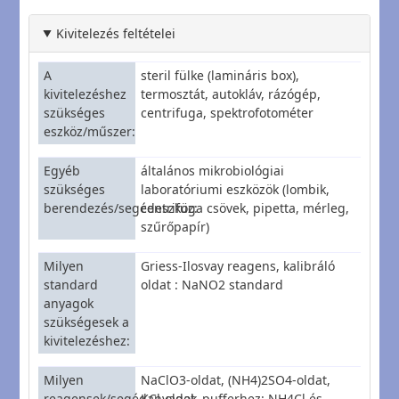
Kivitelezés feltételei
A
steril fülke (lamináris box),
kivitelezéshez
termosztát, autokláv, rázógép,
szükséges
centrifuga, spektrofotométer
eszköz/műszer
Egyéb
általános mikrobiológiai
szükséges
laboratóriumi eszközök (lombik,
berendezés/segédeszköz
centrifuga csövek, pipetta, mérleg,
szűrőpapír)
Milyen
Griess-Ilosvay reagens, kalibráló
standard
oldat : NaNO2 standard
anyagok
szükségesek a
kivitelezéshez
Milyen
NaClO3-oldat, (NH4)2SO4-oldat,
reagensek/segédanyagok
KCl-oldat, pufferhez: NH4Cl és