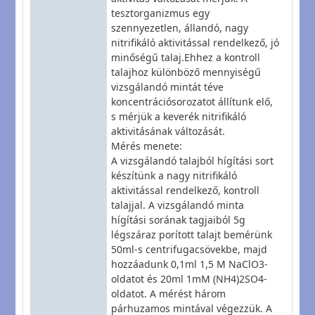
tesztorganizmus egy
szennyezetlen, állandó, nagy
nitrifikáló aktivitással rendelkező, jó
minőségű talaj.Ehhez a kontroll
talajhoz különböző mennyiségű
vizsgálandó mintát téve
koncentrációsorozatot állítunk elő,
s mérjük a keverék nitrifikáló
aktivitásának változását.
Mérés menete:
A vizsgálandó talajból hígítási sort
készítünk a nagy nitrifikáló
aktivitással rendelkező, kontroll
talajjal. A vizsgálandó minta
hígítási sorának tagjaiból 5g
légszáraz porított talajt bemérünk
50ml-s centrifugacsövekbe, majd
hozzáadunk 0,1ml 1,5 M NaClO3-
oldatot és 20ml 1mM (NH4)2SO4-
oldatot. A mérést három
párhuzamos mintával végezzük. A