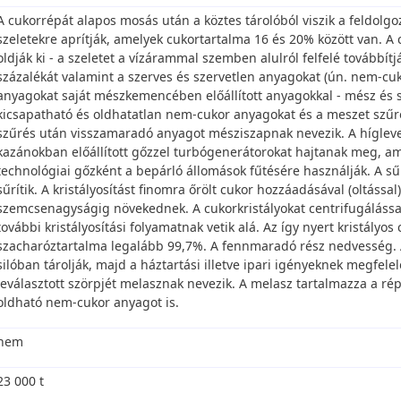
A cukorrépát alapos mosás után a köztes tárolóból viszik a feldolg
szeletekre aprítják, amelyek cukortartalma 16 és 20% között van. A c
oldják ki - a szeletet a vízárammal szemben alulról felfelé továbbítj
százalékát valamint a szerves és szervetlen anyagokat (ún. nem-cu
anyagokat saját mészkemencében előállított anyagokkal - mész és s
kicsapatható és oldhatatlan nem-cukor anyagokat és a meszet szűrő
szűrés után visszamaradó anyagot mésziszapnak nevezik. A hígleve
kazánokban előállított gőzzel turbógenerátorokat hajtanak meg, ame
technológiai gőzként a bepárló állomások fűtésére használják. A s
sűrítik. A kristályosítást finomra őrölt cukor hozzáadásával (oltással)
szemcsenagyságig növekednek. A cukorkristályokat centrifugálással v
további kristályosítási folyamatnak vetik alá. Az így nyert kristályo
szacharóztartalma legalább 99,7%. A fennmaradó rész nedvesség. A
silóban tárolják, majd a háztartási illetve ipari igényeknek megfelel
leválasztott szörpjét melasznak nevezik. A melasz tartalmazza a ré
oldható nem-cukor anyagot is.
nem
23 000 t