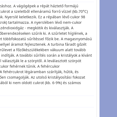
ozáshoz. A vágógépek a répát háztető formájú
ukrot a szeletből ellenáramú forró vízzel (kb.70°C)
ák. Nyerslé keletkezik. Ez a répában lévő cukor 98
krok) tartalmazza. A nyerslében lévő nem-cukor
zéndioxidgáz - megkötik és kiválasztják. A
berendezéseken szűrik ki. A szűrletet híglének, a
t többfokozatú sűrítéssel főzik be. A magasnyomású
llyel áramot fejlesztenek. A turbina fáradt gőzét
űrűlevet a főzőkészülékekben vákuum alatt tovább
 indítják. A további sűrítés során a kristályok a kívánt
álasztják le a szörptől. A leválasztott szörpöt
s cukor fehérnek tűnik. A fehércukor
 fehércukrot légáramban szárítják, hűtik, és
ően csomagolják. Az utolsó kristályosítási fokozat
pából ki nem oldott cukrot (kb. 6-9%) és számos