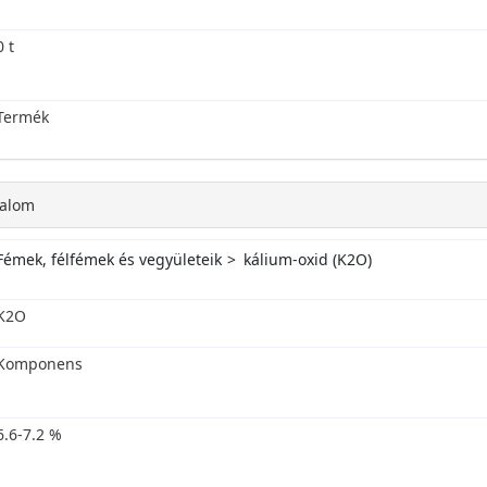
0 t
Termék
talom
Fémek, félfémek és vegyületeik
kálium-oxid (K2O)
K2O
Komponens
6.6-7.2 %