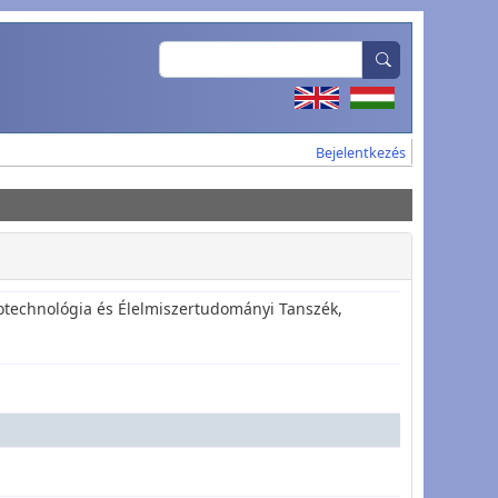
Search
User account
Bejelentkezés
otechnológia és Élelmiszertudományi Tanszék,