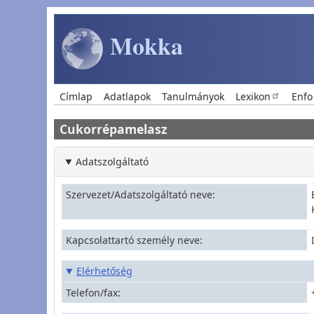
Ugrás a tartalomra
Mokka
Main navigation
Címlap
Adatlapok
Tanulmányok
Lexikon
Enfo
Cukorrépamelasz
Adatszolgáltató
Szervezet/Adatszolgáltató neve
Kapcsolattartó személy neve
Elérhetőség
Telefon/fax