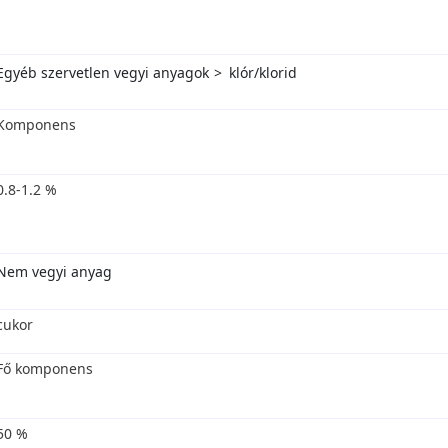
Egyéb szervetlen vegyi anyagok
klór/klorid
Komponens
0.8-1.2 %
Nem vegyi anyag
cukor
Fő komponens
50 %