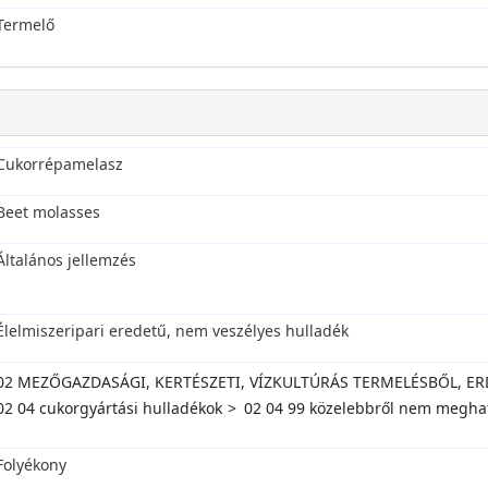
Termelő
Cukorrépamelasz
Beet molasses
Általános jellemzés
Élelmiszeripari eredetű, nem veszélyes hulladék
02 MEZŐGAZDASÁGI, KERTÉSZETI, VÍZKULTÚRÁS TERMELÉSBŐL, 
02 04 cukorgyártási hulladékok
02 04 99 közelebbről nem meghat
Folyékony