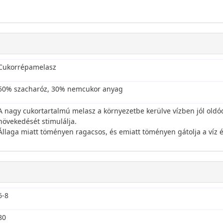
i
Cukorrépamelasz
50% szacharóz, 30% nemcukor anyag
A nagy cukortartalmú melasz a környezetbe kerülve vízben jól old
növekedését stimulálja.
Állaga miatt töményen ragacsos, és emiatt töményen gátolja a víz
6-8
80