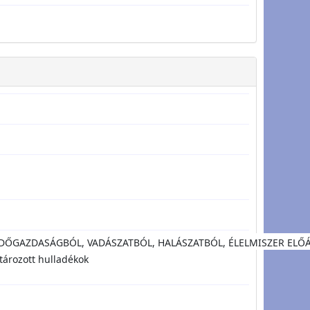
ERDŐGAZDASÁGBÓL, VADÁSZATBÓL, HALÁSZATBÓL, ÉLELMISZER EL
ározott hulladékok