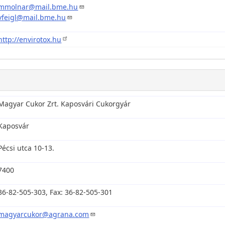
mmolnar@mail.bme.hu
vfeigl@mail.bme.hu
http://envirotox.hu
Magyar Cukor Zrt. Kaposvári Cukorgyár
Kaposvár
Pécsi utca 10-13.
7400
36-82-505-303, Fax: 36-82-505-301
magyarcukor@agrana.com