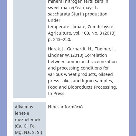
mineral nitrogen fertilizers in
sweet maize(Zea mays L.
saccharata Sturt.) production
under
temperate climate, Zemdirbyste-
Agriculture, vol. 100, No. 3 (2013),
p. 243‒250.
Horak, J., Gerhardt, H., Theiner, J.,
Lindner W. (2013) Correlation
between amino acid racemization
and processing conditions for
various wheat products, oilseed
press cakes and lignin samples,
Food and Bioproducts Processing,
In Press
Alkalmas
Nincs információ
lehet-e
mezoelemek
(Ca, Cl, Fe,
Mg, Na, S, Si)