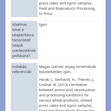
press cakes and lignin samples,
Food and Bioproducts Processing,
In Press
Alkalmas
Igen
lehet-e
talajlazításra,
tömörödött
talajok
szerkezetének
javítására?
Indoklás,
Magas szerves anyag tartalmának
referenciák
köszönhetően igen.
Horak, J., Gerhardt, H., Theiner, J.,
Lindner W. (2013) Correlation
between amino acid racemization
and processing conditions for
various wheat products, oilseed
press cakes and lignin samples,
Food and Bioproducts Processing,