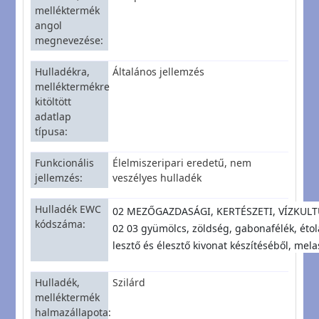
melléktermék
angol
megnevezése
Hulladékra,
Általános jellemzés
melléktermékre
kitöltött
adatlap
típusa
Funkcionális
Élelmiszeripari eredetű, nem
jellemzés
veszélyes hulladék
Hulladék EWC
02 MEZŐGAZDASÁGI, KERTÉSZETI, VÍZKU
kódszáma
02 03 gyümölcs, zöldség, gabonafélék, étola
lesztő és élesztő kivonat készítéséből, me
Hulladék,
Szilárd
melléktermék
halmazállapota