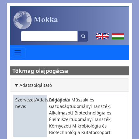
Ugrás a tartalomra
Mokka
Search
Tökmag olajpogácsa
Adatszolgáltató
Szervezet/Adatszolgáltató
Budapesti Műszaki és
neve
Gazdaságtudományi Tanszék,
Alkalmazott Biotechnológia és
Élelmiszertudományi Tanszék,
Környezeti Mikrobiológia és
Biotechnológia Kutatócsoport