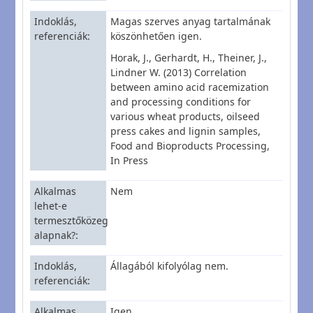
Indoklás,
Magas szerves anyag tartalmának
referenciák
köszönhetően igen.
Horak, J., Gerhardt, H., Theiner, J.,
Lindner W. (2013) Correlation
between amino acid racemization
and processing conditions for
various wheat products, oilseed
press cakes and lignin samples,
Food and Bioproducts Processing,
In Press
Alkalmas
Nem
lehet-e
termesztőközeg
alapnak?
Indoklás,
Állagából kifolyólag nem.
referenciák
Alkalmas
Igen