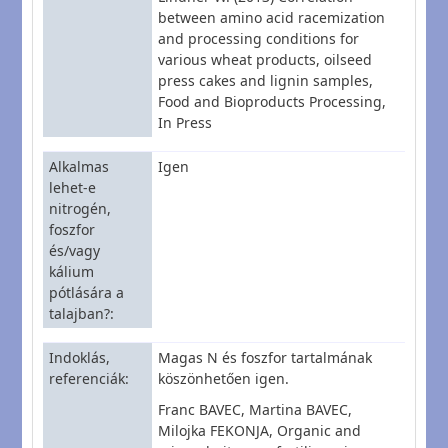
between amino acid racemization
and processing conditions for
various wheat products, oilseed
press cakes and lignin samples,
Food and Bioproducts Processing,
In Press
Alkalmas
Igen
lehet-e
nitrogén,
foszfor
és/vagy
kálium
pótlására a
talajban?
Indoklás,
Magas N és foszfor tartalmának
referenciák
köszönhetően igen.
Franc BAVEC, Martina BAVEC,
Milojka FEKONJA, Organic and