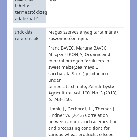
lehet-e
termesztőközeg
adaléknak?
Indoklás,
Magas szerves anyag tartalmának
referenciák
köszönhetően igen.
Franc BAVEC, Martina BAVEC,
Milojka FEKONJA, Organic and
mineral nitrogen fertilizers in
sweet maize(Zea mays L.
saccharata Sturt.) production
under
temperate climate, Zemdirbyste-
Agriculture, vol. 100, No. 3 (2013),
p. 243‒250.
Horak, J., Gerhardt, H., Theiner, J.,
Lindner W. (2013) Correlation
between amino acid racemization
and processing conditions for
various wheat products, oilseed