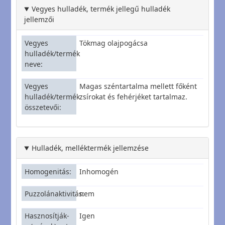
Vegyes hulladék, termék jellegű hulladék
jellemzői
Vegyes
Tökmag olajpogácsa
hulladék/termék
neve
Vegyes
Magas széntartalma mellett főként
hulladék/termék
zsírokat és fehérjéket tartalmaz.
összetevői
Hulladék, melléktermék jellemzése
Homogenitás
Inhomogén
Puzzolánaktivitás
nem
Hasznosítják-
Igen