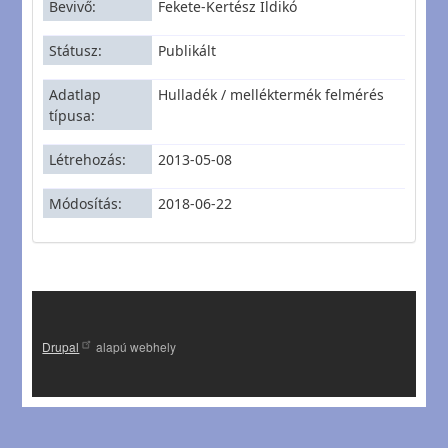
Bevivő
Fekete-Kertész Ildikó
Státusz
Publikált
Adatlap
Hulladék / melléktermék felmérés
típusa
Létrehozás
2013-05-08
Módosítás
2018-06-22
Drupal
alapú webhely