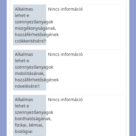
Alkalmas
Nincs információ
lehet-e
szennyezőanyagok
mozgékonyságának,
hozzáférhetőségének
csökkentésére?
Alkalmas
Nincs információ
lehet-e
szennyezőanyagok
mobilitásának,
hozzáférhetőségének
növelésére?
Alkalmas
Nincs információ
lehet-e
szennyezőanyagok
bonthatóságának,
fizikai, kémiai,
biológiai