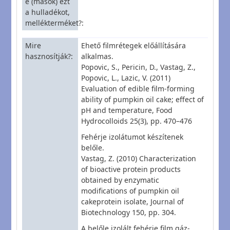
e (mások) ezt
a hulladékot,
mellékterméket?
Mire
Ehető filmrétegek előállítására
hasznosítják?
alkalmas.
Popovic, S., Pericin, D., Vastag, Z.,
Popovic, L., Lazic, V. (2011)
Evaluation of edible film-forming
ability of pumpkin oil cake; effect of
pH and temperature, Food
Hydrocolloids 25(3), pp. 470–476
Fehérje izolátumot készítenek
belőle.
Vastag, Z. (2010) Characterization
of bioactive protein products
obtained by enzymatic
modifications of pumpkin oil
cakeprotein isolate, Journal of
Biotechnology 150, pp. 304.
A belőle izolált fehérje film gáz-