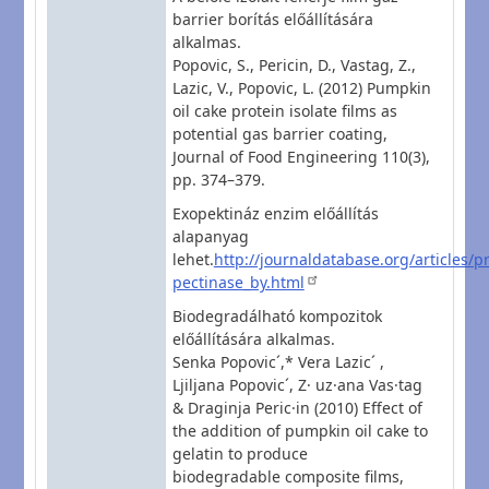
barrier borítás előállítására
alkalmas.
Popovic, S., Pericin, D., Vastag, Z.,
Lazic, V., Popovic, L. (2012) Pumpkin
oil cake protein isolate films as
potential gas barrier coating,
Journal of Food Engineering 110(3),
pp. 374–379.
Exopektináz enzim előállítás
alapanyag
lehet.
http://journaldatabase.org/articles/p
pectinase_by.html
Biodegradálható kompozitok
előállítására alkalmas.
Senka Popovic´,* Vera Lazic´ ,
Ljiljana Popovic´, Z· uz·ana Vas·tag
& Draginja Peric·in (2010) Effect of
the addition of pumpkin oil cake to
gelatin to produce
biodegradable composite films,