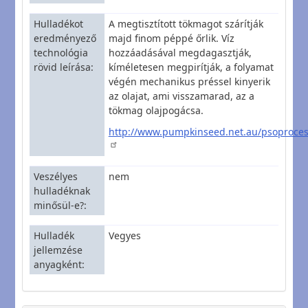
Hulladékot
A megtisztított tökmagot szárítják
eredményező
majd finom péppé őrlik. Víz
technológia
hozzáadásával megdagasztják,
rövid leírása
kíméletesen megpirítják, a folyamat
végén mechanikus préssel kinyerik
az olajat, ami visszamarad, az a
tökmag olajpogácsa.
http://www.pumpkinseed.net.au/psoproces
Veszélyes
nem
hulladéknak
minősül-e?
Hulladék
Vegyes
jellemzése
anyagként