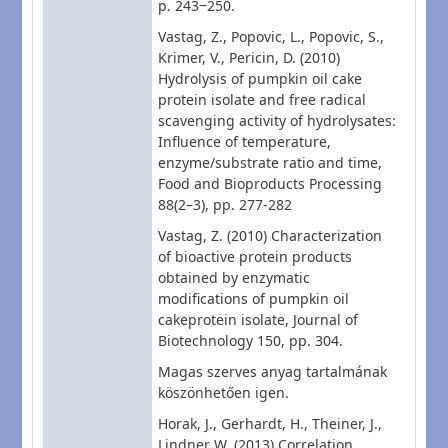
p. 243‒250.
Vastag, Z., Popovic, L., Popovic, S.,
Krimer, V., Pericin, D. (2010)
Hydrolysis of pumpkin oil cake
protein isolate and free radical
scavenging activity of hydrolysates:
Influence of temperature,
enzyme/substrate ratio and time,
Food and Bioproducts Processing
88(2–3), pp. 277-282
Vastag, Z. (2010) Characterization
of bioactive protein products
obtained by enzymatic
modifications of pumpkin oil
cakeprotein isolate, Journal of
Biotechnology 150, pp. 304.
Magas szerves anyag tartalmának
köszönhetően igen.
Horak, J., Gerhardt, H., Theiner, J.,
Lindner W. (2013) Correlation