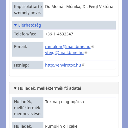
Kapcsolattartó
Dr. Molnár Mónika, Dr. Feigl Viktória
személy neve
Elérhetőség
Telefon/fax
+36-1-4632347
E-mail
mmolnar@mail.bme.hu
vfeigl@mail.bme.hu
Honlap
http://envirotox.hu
Hulladék, melléktermék fő adatai
Hulladék,
Tökmag olajpogácsa
melléktermék
megnevezése
Hulladék,
Pumpkin oil cake