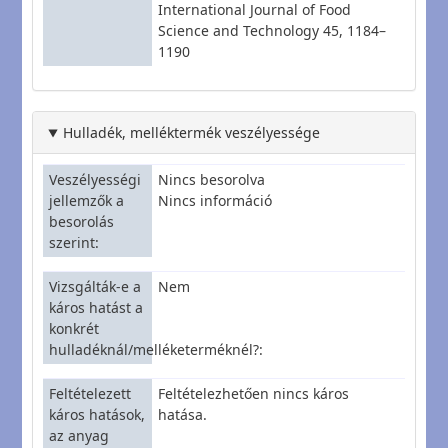
International Journal of Food
Science and Technology 45, 1184–
1190
Hulladék, melléktermék veszélyessége
Veszélyességi
Nincs besorolva
jellemzők a
Nincs információ
besorolás
szerint
Vizsgálták-e a
Nem
káros hatást a
konkrét
hulladéknál/melléketerméknél?
Feltételezett
Feltételezhetően nincs káros
káros hatások,
hatása.
az anyag