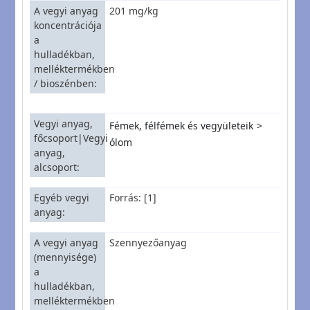
A vegyi anyag
201 mg/kg
koncentrációja
a
hulladékban,
melléktermékben
/ bioszénben
Vegyi anyag,
Fémek, félfémek és vegyületeik
főcsoport|Vegyi
ólom
anyag,
alcsoport
Egyéb vegyi
Forrás: [1]
anyag
A vegyi anyag
Szennyezőanyag
(mennyisége)
a
hulladékban,
melléktermékben