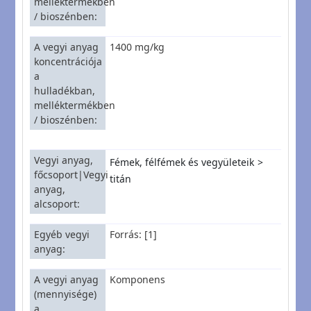
melléktermékben
/ bioszénben
A vegyi anyag
1400 mg/kg
koncentrációja
a
hulladékban,
melléktermékben
/ bioszénben
Vegyi anyag,
Fémek, félfémek és vegyületeik
főcsoport|Vegyi
titán
anyag,
alcsoport
Egyéb vegyi
Forrás: [1]
anyag
A vegyi anyag
Komponens
(mennyisége)
a