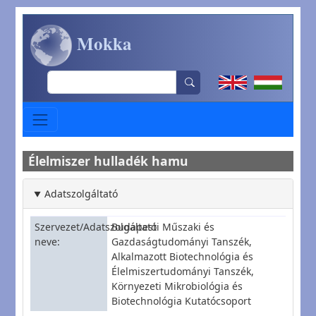
Ugrás a tartalomra
Mokka
Search
Élelmiszer hulladék hamu
Adatszolgáltató
Szervezet/Adatszolgáltató
Budapesti Műszaki és
neve
Gazdaságtudományi Tanszék,
Alkalmazott Biotechnológia és
Élelmiszertudományi Tanszék,
Környezeti Mikrobiológia és
Biotechnológia Kutatócsoport