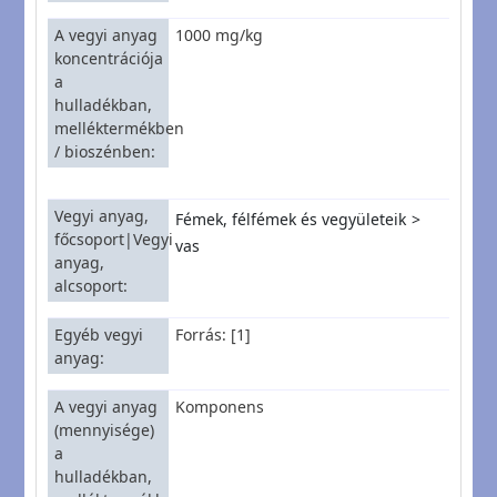
A vegyi anyag
1000 mg/kg
koncentrációja
a
hulladékban,
melléktermékben
/ bioszénben
Vegyi anyag,
Fémek, félfémek és vegyületeik
főcsoport|Vegyi
vas
anyag,
alcsoport
Egyéb vegyi
Forrás: [1]
anyag
A vegyi anyag
Komponens
(mennyisége)
a
hulladékban,