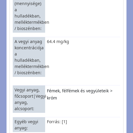
(mennyisége)
a
hulladékban,
melléktermékben
/ bioszénben
A vegyi anyag
64.4 mg/kg
koncentrációja
a
hulladékban,
melléktermékben
/ bioszénben
Vegyi anyag,
Fémek, félfémek és vegyületeik
főcsoport|Vegyi
króm
anyag,
alcsoport
Egyéb vegyi
Forrás: [1]
anyag