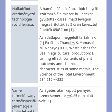
Hulladékot
A hamú előállításához több helyről
eredményező
származó élelmiszer-hulladékot
technológia
gyűjtöttek össze, majd levegőn
rövid leírása
megszárították és 5 órán keresztül
égették 850°C-on [1].
Az adatlapon megjelölt tartalmak:
[1] Fu-Shen Zhang, S. Yamasaki,
M. Nanzyo (2002) Waste ashes for
use in agricultural production: I.
Liming effect, contents of plant
nutrients and chemical
characteristics of some metals, The
Science of the Total Environment
284:215-225
Van-e
Az égetés után kapott pernyék
termelő- vagy
szemcsemérete 0.25 mm alatt
termékspecifikus
volt [1].
jellemzője a
hulladéknak?