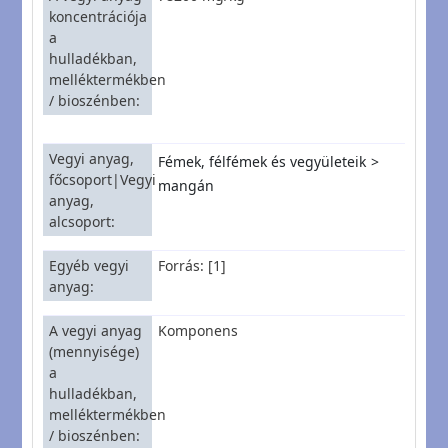
koncentrációja
a
hulladékban,
melléktermékben
/ bioszénben
Vegyi anyag,
Fémek, félfémek és vegyületeik
főcsoport|Vegyi
mangán
anyag,
alcsoport
Egyéb vegyi
Forrás: [1]
anyag
A vegyi anyag
Komponens
(mennyisége)
a
hulladékban,
melléktermékben
/ bioszénben