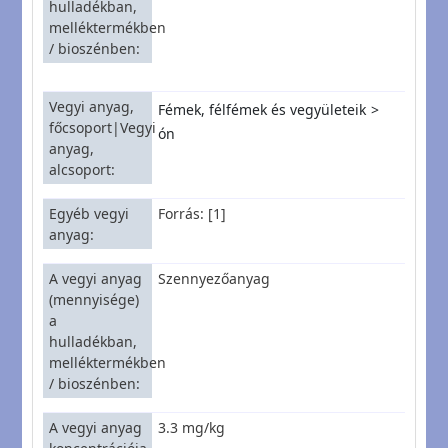
hulladékban,
melléktermékben
/ bioszénben
Vegyi anyag,
Fémek, félfémek és vegyületeik
főcsoport|Vegyi
ón
anyag,
alcsoport
Egyéb vegyi
Forrás: [1]
anyag
A vegyi anyag
Szennyezőanyag
(mennyisége)
a
hulladékban,
melléktermékben
/ bioszénben
A vegyi anyag
3.3 mg/kg