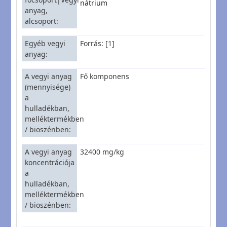
nátrium
anyag,
alcsoport
Egyéb vegyi
Forrás: [1]
anyag
A vegyi anyag
Fő komponens
(mennyisége)
a
hulladékban,
melléktermékben
/ bioszénben
A vegyi anyag
32400 mg/kg
koncentrációja
a
hulladékban,
melléktermékben
/ bioszénben