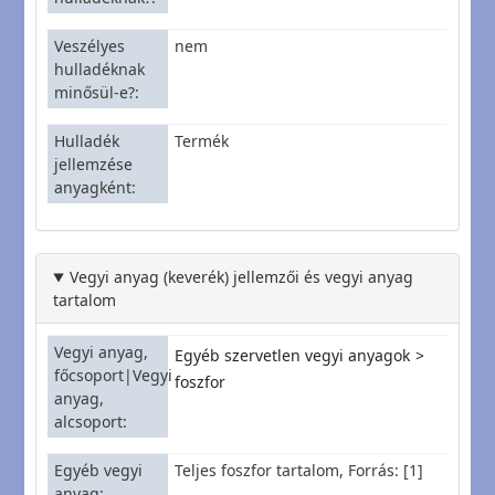
Veszélyes
nem
hulladéknak
minősül-e?
Hulladék
Termék
jellemzése
anyagként
Vegyi anyag (keverék) jellemzői és vegyi anyag
tartalom
Vegyi anyag,
Egyéb szervetlen vegyi anyagok
főcsoport|Vegyi
foszfor
anyag,
alcsoport
Egyéb vegyi
Teljes foszfor tartalom, Forrás: [1]
anyag