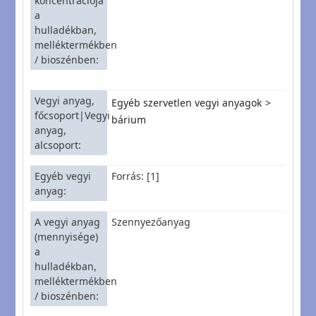
koncentrációja
a
hulladékban,
melléktermékben
/ bioszénben
Vegyi anyag,
Egyéb szervetlen vegyi anyagok
főcsoport|Vegyi
bárium
anyag,
alcsoport
Egyéb vegyi
Forrás: [1]
anyag
A vegyi anyag
Szennyezőanyag
(mennyisége)
a
hulladékban,
melléktermékben
/ bioszénben