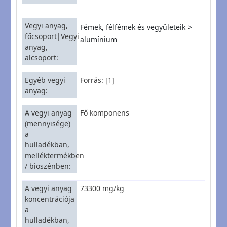
Vegyi anyag,
Fémek, félfémek és vegyületeik
főcsoport|Vegyi
alumínium
anyag,
alcsoport
Egyéb vegyi
Forrás: [1]
anyag
A vegyi anyag
Fő komponens
(mennyisége)
a
hulladékban,
melléktermékben
/ bioszénben
A vegyi anyag
73300 mg/kg
koncentrációja
a
hulladékban,