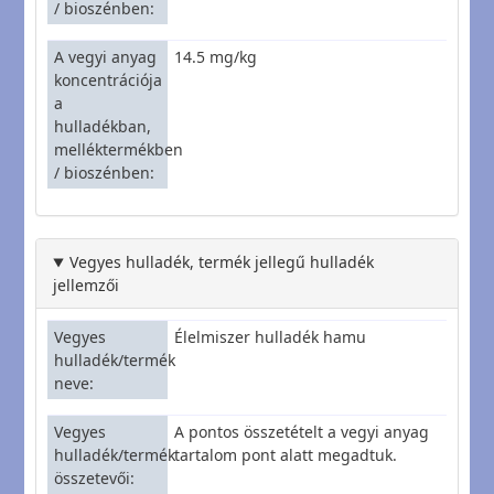
/ bioszénben
A vegyi anyag
14.5 mg/kg
koncentrációja
a
hulladékban,
melléktermékben
/ bioszénben
Vegyes hulladék, termék jellegű hulladék
jellemzői
Vegyes
Élelmiszer hulladék hamu
hulladék/termék
neve
Vegyes
A pontos összetételt a vegyi anyag
hulladék/termék
tartalom pont alatt megadtuk.
összetevői