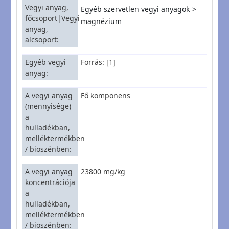
Vegyi anyag,
Egyéb szervetlen vegyi anyagok
főcsoport|Vegyi
magnézium
anyag,
alcsoport
Egyéb vegyi
Forrás: [1]
anyag
A vegyi anyag
Fő komponens
(mennyisége)
a
hulladékban,
melléktermékben
/ bioszénben
A vegyi anyag
23800 mg/kg
koncentrációja
a
hulladékban,
melléktermékben
/ bioszénben