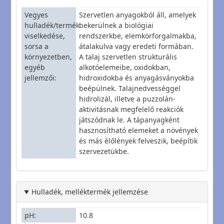
Vegyes
Szervetlen anyagokból áll, amelyek
hulladék/termék
bekerülnek a biológiai
viselkedése,
rendszerkbe, elemkörforgalmakba,
sorsa a
átalakulva vagy eredeti formában.
környezetben,
A talaj szervetlen strukturális
egyéb
alkotóelemeibe, oxidokban,
jellemzői
hidroxidokba és anyagásványokba
beépülnek. Talajnedvességgel
hidrolizál, illetve a puzzolán-
aktivitásnak megfelelő reakciók
játszódnak le. A tápanyagként
hasznosítható elemeket a növények
és más élőlények felveszik, beépítik
szervezetükbe.
Hulladék, melléktermék jellemzése
pH
10.8