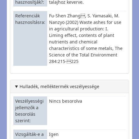
hasznosítják?
talajhoz keverve.
Referenciák
Fu-Shen Zhang, S. Yamasaki, M.
hasznosításra
Nanzyo (2002) Waste ashes for use
in agricultural production: I.
Liming effect, contents of plant
nutrients and chemical
characteristics of some metals, The
Science of the Total Environment
284:215-225
Hulladék, melléktermék veszélyessége
Veszélyességi
Nincs besorolva
jellemzők a
besorolás
szerint
Vizsgálták-e a
Igen