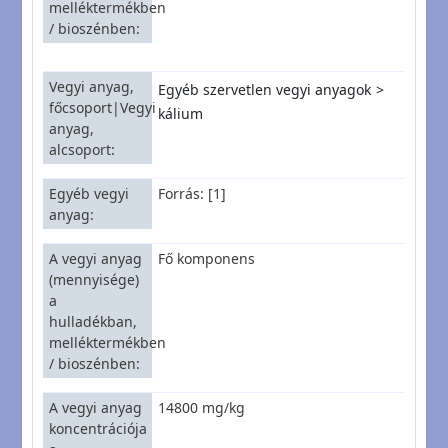
melléktermékben
/ bioszénben
Vegyi anyag,
Egyéb szervetlen vegyi anyagok
főcsoport|Vegyi
kálium
anyag,
alcsoport
Egyéb vegyi
Forrás: [1]
anyag
A vegyi anyag
Fő komponens
(mennyisége)
a
hulladékban,
melléktermékben
/ bioszénben
A vegyi anyag
14800 mg/kg
koncentrációja