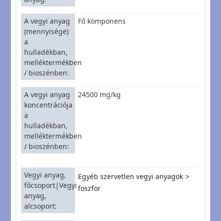
A vegyi anyag
Fő komponens
(mennyisége)
a
hulladékban,
melléktermékben
/ bioszénben
A vegyi anyag
24500 mg/kg
koncentrációja
a
hulladékban,
melléktermékben
/ bioszénben
Vegyi anyag,
Egyéb szervetlen vegyi anyagok
főcsoport|Vegyi
foszfor
anyag,
alcsoport