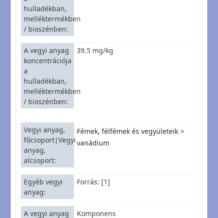
hulladékban,
melléktermékben
/ bioszénben
A vegyi anyag
39.5 mg/kg
koncentrációja
a
hulladékban,
melléktermékben
/ bioszénben
Vegyi anyag,
Fémek, félfémek és vegyületeik
főcsoport|Vegyi
vanádium
anyag,
alcsoport
Egyéb vegyi
Forrás: [1]
anyag
A vegyi anyag
Komponens