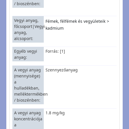
/ bioszénben
Vegyi anyag,
Fémek, félfémek és vegyületeik
főcsoport|Vegyi
kadmium
anyag,
alcsoport
Egyéb vegyi
Forrás: [1]
anyag
A vegyi anyag
Szennyezőanyag
(mennyisége)
a
hulladékban,
melléktermékben
/ bioszénben
A vegyi anyag
1.8 mg/kg
koncentrációja
a