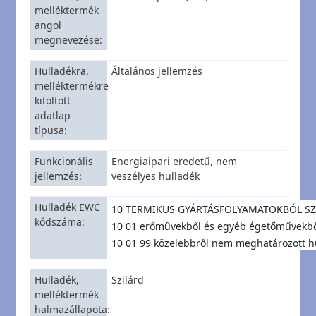
melléktermék
angol
megnevezése
Hulladékra,
Általános jellemzés
melléktermékre
kitöltött
adatlap
típusa
Funkcionális
Energiaipari eredetű, nem
jellemzés
veszélyes hulladék
Hulladék EWC
10 TERMIKUS GYÁRTÁSFOLYAMATOKBÓL S
kódszáma
10 01 erőművekből és egyéb égetőművekből
10 01 99 közelebbről nem meghatározott h
Hulladék,
Szilárd
melléktermék
halmazállapota