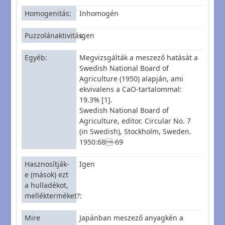
Homogenitás
Inhomogén
Puzzolánaktivitás
igen
Egyéb
Megvizsgálták a meszező hatását a
Swedish National Board of
Agriculture (1950) alapján, ami
ekvivalens a CaO-tartalommal:
19.3% [1].
Swedish National Board of
Agriculture, editor. Circular No. 7
(in Swedish), Stockholm, Sweden.
1950:68-69
Hasznosítják-
Igen
e (mások) ezt
a hulladékot,
mellékterméket?
Mire
Japánban meszező anyagkén a