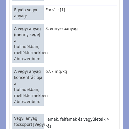
Egyéb vegyi
Forrás: [1]
anyag
A vegyi anyag
Szennyezőanyag
(mennyisége)
a
hulladékban,
melléktermékben
/ bioszénben
A vegyi anyag
67.7 mg/kg
koncentrációja
a
hulladékban,
melléktermékben
/ bioszénben
Vegyi anyag,
Fémek, félfémek és vegyületeik
főcsoport|Vegyi
réz