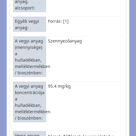
anyag,
alcsoport
Egyéb vegyi
Forrás: [1]
anyag
A vegyi anyag
Szennyezőanyag
(mennyisége)
a
hulladékban,
melléktermékben
/ bioszénben
A vegyi anyag
95.4 mg/kg
koncentrációja
a
hulladékban,
melléktermékben
/ bioszénben
Vegyi anyag,