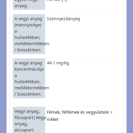
anyag
A vegyi anyag
Szennyezőanyag
(mennyisége)
a
hulladékban,
melléktermékben
/ bioszénben
A vegyi anyag
44.1 mg/kg
koncentrációja
a
hulladékban,
melléktermékben
/ bioszénben
Vegyi anyag,
Fémek, félfémek és vegyületeik
főcsoport|Vegyi
nikkel
anyag,
alcsoport