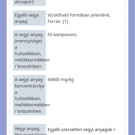
alcsoport
Egyéb vegyi
Vízoldható formában jelenlévő,
anyag
Forrás: [1]
A vegyi anyag
Fő komponens
(mennyisége)
a
hulladékban,
melléktermékben
/ bioszénben
A vegyi anyag
66800 mg/kg
koncentrációja
a
hulladékban,
melléktermékben
/ bioszénben
Vegyi anyag,
Egyéb szervetlen vegyi anyagok
főcsoport|Vegyi