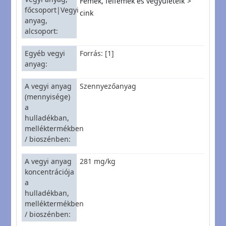
Fémek, félfémek és vegyületeik
főcsoport|Vegyi
cink
anyag,
alcsoport
Egyéb vegyi
Forrás: [1]
anyag
A vegyi anyag
Szennyezőanyag
(mennyisége)
a
hulladékban,
melléktermékben
/ bioszénben
A vegyi anyag
281 mg/kg
koncentrációja
a
hulladékban,
melléktermékben
/ bioszénben