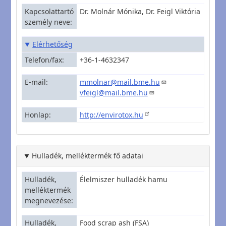
Kapcsolattartó
Dr. Molnár Mónika, Dr. Feigl Viktória
személy neve
Elérhetőség
Telefon/fax
+36-1-4632347
E-mail
mmolnar@mail.bme.hu
vfeigl@mail.bme.hu
Honlap
http://envirotox.hu
Hulladék, melléktermék fő adatai
Hulladék,
Élelmiszer hulladék hamu
melléktermék
megnevezése
Hulladék,
Food scrap ash (FSA)