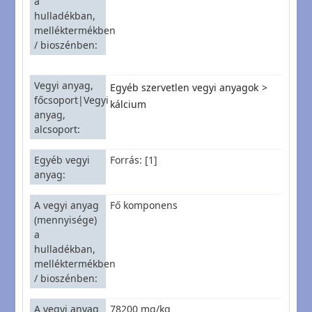
a
hulladékban,
melléktermékben
/ bioszénben
Vegyi anyag,
Egyéb szervetlen vegyi anyagok
főcsoport|Vegyi
kálcium
anyag,
alcsoport
Egyéb vegyi
Forrás: [1]
anyag
A vegyi anyag
Fő komponens
(mennyisége)
a
hulladékban,
melléktermékben
/ bioszénben
A vegyi anyag
78200 mg/kg