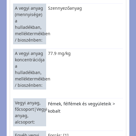
A vegyi anyag
Szennyezőanyag
(mennyisége)
a
hulladékban,
melléktermékben
/ bioszénben
A vegyi anyag
77.9 mg/kg
koncentrációja
a
hulladékban,
melléktermékben
/ bioszénben
Vegyi anyag,
Fémek, félfémek és vegyületeik
főcsoport|Vegyi
kobalt
anyag,
alcsoport
Egyéb vegyi
Forrás: [1]