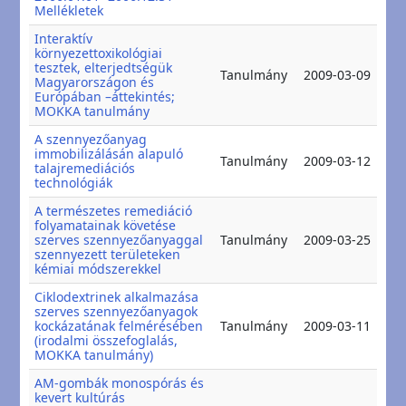
Mellékletek
Interaktív
környezettoxikológiai
tesztek, elterjedtségük
20
Tanulmány
2009-03-09
Magyarországon és
20
Európában –áttekintés;
MOKKA tanulmány
A szennyezőanyag
immobilizálásán alapuló
20
Tanulmány
2009-03-12
talajremediációs
20
technológiák
A természetes remediáció
folyamatainak követése
20
szerves szennyezőanyaggal
Tanulmány
2009-03-25
20
szennyezett területeken
kémiai módszerekkel
Ciklodextrinek alkalmazása
szerves szennyezőanyagok
20
kockázatának felmérésében
Tanulmány
2009-03-11
20
(irodalmi összefoglalás,
MOKKA tanulmány)
AM-gombák monospórás és
kevert kultúrás