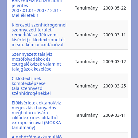
BANYAREM Konzorciumi
jelentés
20
Tanulmány
2009-05-22
2007.01.01−2007.12.31 -
20
Mellékletek 1
Klórozott szénhidrogénnel
szennyezett terület
20
remediálása (félüzemi
Tanulmány
2009-03-11
20
kísérlet) ciklodextrinnel és
in situ kémiai oxidációval
Szennyezett talajvíz,
mosófolyadékok és
20
Tanulmány
2009-03-12
csurgalékvizek valamint
20
talajgázok kezelése
Ciklodextrinek
komplexképzése
20
Tanulmány
2009-03-25
talajszennyező
20
szénhidrogénekkel
Előkísérletek oktanol/víz
megoszlási hányados
meghatározására
20
Tanulmány
2009-03-11
ciklodextrines oldatból
20
extrapolációval (MOKKA
tanulmány)
A nehézfém-akkumuláló