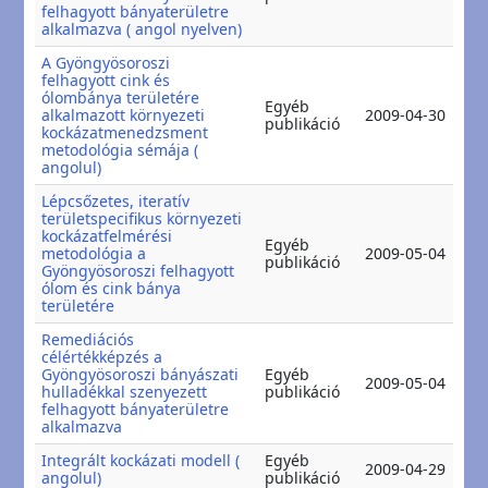
felhagyott bányaterületre
alkalmazva ( angol nyelven)
A Gyöngyösoroszi
felhagyott cink és
ólombánya területére
Egyéb
20
alkalmazott környezeti
2009-04-30
publikáció
20
kockázatmenedzsment
metodológia sémája (
angolul)
Lépcsőzetes, iteratív
területspecifikus környezeti
kockázatfelmérési
Egyéb
20
metodológia a
2009-05-04
publikáció
20
Gyöngyösoroszi felhagyott
ólom és cink bánya
területére
Remediációs
célértékképzés a
Gyöngyösoroszi bányászati
Egyéb
20
2009-05-04
hulladékkal szenyezett
publikáció
20
felhagyott bányaterületre
alkalmazva
Integrált kockázati modell (
Egyéb
20
2009-04-29
angolul)
publikáció
20