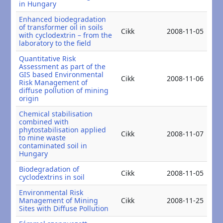
in Hungary
Enhanced biodegradation
of transformer oil in soils
20
Cikk
2008-11-05
with cyclodextrin – from the
20
laboratory to the field
Quantitative Risk
Assessment as part of the
GIS based Environmental
20
Cikk
2008-11-06
Risk Management of
20
diffuse pollution of mining
origin
Chemical stabilisation
combined with
phytostabilisation applied
20
Cikk
2008-11-07
to mine waste
20
contaminated soil in
Hungary
Biodegradation of
20
Cikk
2008-11-05
cyclodextrins in soil
20
Environmental Risk
20
Management of Mining
Cikk
2008-11-25
20
Sites with Diffuse Pollution