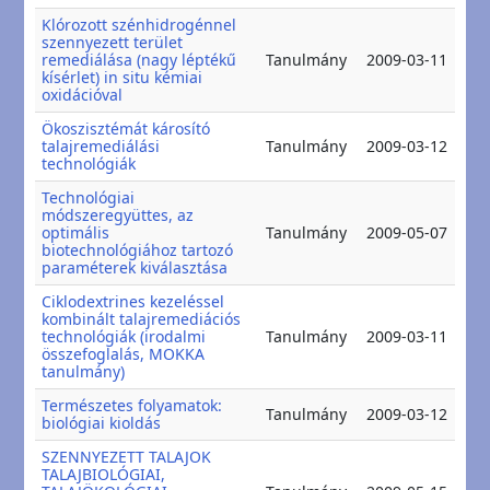
Klórozott szénhidrogénnel
szennyezett terület
20
remediálása (nagy léptékű
Tanulmány
2009-03-11
20
kísérlet) in situ kémiai
oxidációval
Ökoszisztémát károsító
20
talajremediálási
Tanulmány
2009-03-12
20
technológiák
Technológiai
módszeregyüttes, az
20
optimális
Tanulmány
2009-05-07
20
biotechnológiához tartozó
paraméterek kiválasztása
Ciklodextrines kezeléssel
kombinált talajremediációs
20
technológiák (irodalmi
Tanulmány
2009-03-11
20
összefoglalás, MOKKA
tanulmány)
Természetes folyamatok:
20
Tanulmány
2009-03-12
biológiai kioldás
20
SZENNYEZETT TALAJOK
TALAJBIOLÓGIAI,
20