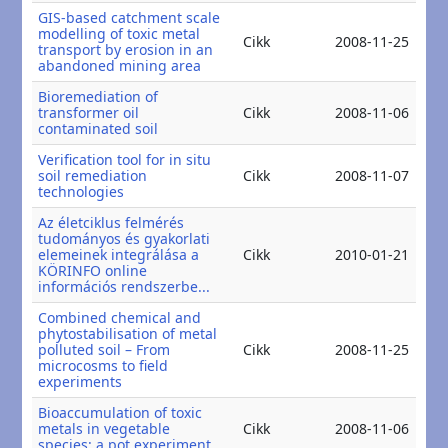
GIS-based catchment scale
modelling of toxic metal
20
Cikk
2008-11-25
transport by erosion in an
20
abandoned mining area
Bioremediation of
20
transformer oil
Cikk
2008-11-06
20
contaminated soil
Verification tool for in situ
20
soil remediation
Cikk
2008-11-07
20
technologies
Az életciklus felmérés
tudományos és gyakorlati
20
elemeinek integrálása a
Cikk
2010-01-21
20
KÖRINFO online
információs rendszerbe...
Combined chemical and
phytostabilisation of metal
20
polluted soil – From
Cikk
2008-11-25
20
microcosms to field
experiments
Bioaccumulation of toxic
20
metals in vegetable
Cikk
2008-11-06
20
species: a pot experiment