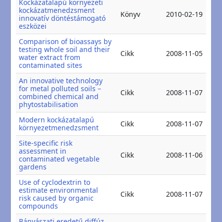
Kockázatalapú környezeti
kockázatmenedzsment
20
Könyv
2010-02-19
innovatív döntéstámogató
20
eszközei
Comparison of bioassays by
testing whole soil and their
20
Cikk
2008-11-05
water extract from
20
contaminated sites
An innovative technology
for metal polluted soils –
20
Cikk
2008-11-07
combined chemical and
20
phytostabilisation
Modern kockázatalapú
20
Cikk
2008-11-07
környezetmenedzsment
20
Site-specific risk
assessment in
20
Cikk
2008-11-06
contaminated vegetable
20
gardens
Use of cyclodextrin to
estimate environmental
20
Cikk
2008-11-07
risk caused by organic
20
compounds
Bányászati eredetű diffúz