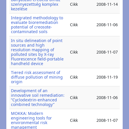
20
szennyezettség komplex
Cikk
2008-11-14
20
kezelése
Integrated methodology to
evaluate bioremediation
20
Cikk
2008-11-06
potential of creosote-
20
contaminated soils
In situ delineation of point
sources and high
resolution mapping of
20
Cikk
2008-11-07
polluted sites by X-ray
20
Fluorescence field-portable
handheld device
Tiered risk assessment of
20
diffuse pollution of mining
Cikk
2008-11-19
20
origin
Development of an
innovative soil remediation:
20
Cikk
2008-11-06
“Cyclodextrin-enhanced
20
combined technology”
MOKKA: Modern
engineering tools for
20
Cikk
2008-11-07
environmental risk
20
management