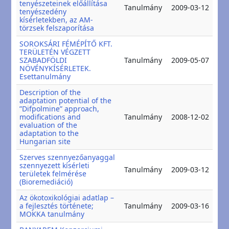
tenyészeteinek előállítása
20
Tanulmány
2009-03-12
tenyészedény
20
kísérletekben, az AM-
törzsek felszaporítása
SOROKSÁRI FÉMÉPÍTŐ KFT.
TERÜLETÉN VÉGZETT
20
SZABADFÖLDI
Tanulmány
2009-05-07
20
NÖVÉNYKÍSÉRLETEK.
Esettanulmány
Description of the
adaptation potential of the
”Difpolmine” approach,
20
modifications and
Tanulmány
2008-12-02
20
evaluation of the
adaptation to the
Hungarian site
Szerves szennyezőanyaggal
szennyezett kísérleti
20
Tanulmány
2009-03-12
területek felmérése
20
(Bioremediáció)
Az ökotoxikológiai adatlap –
20
a fejlesztés története;
Tanulmány
2009-03-16
20
MOKKA tanulmány