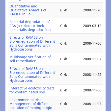
Quantitative and
20
Qualitative Analysis of
Cikk
2008-11-20
20
RAMEB in Soil
Bacterial degradation of
20
CDs (a ciklodextrinek
Cikk
2009-03-12
20
bakteriális degradációja)
Effects of RAMEB on
Bioremediation of Different
20
Cikk
2008-11-06
Soils Contaminated with
20
Hydrocarbons
Multistage verification of
20
Cikk
2008-11-07
soil remediation
20
Effects of RAMEB on
Bioremediation of Different
20
Cikk
2008-11-25
Soils Contaminated with
20
Hydrocarbons
Interactive ecotoxicity tests
20
Cikk
2008-11-06
for contaminated soil
20
Environmental Risk
20
Management of diffuse
Cikk
2008-11-07
20
pollution of mining origin