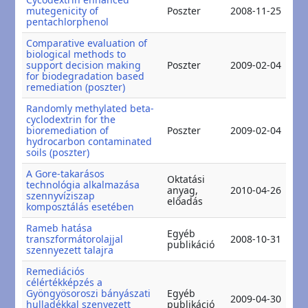
20
mutegenicity of
Poszter
2008-11-25
20
pentachlorphenol
Comparative evaluation of
biological methods to
20
support decision making
Poszter
2009-02-04
20
for biodegradation based
remediation (poszter)
Randomly methylated beta-
cyclodextrin for the
20
bioremediation of
Poszter
2009-02-04
20
hydrocarbon contaminated
soils (poszter)
A Gore-takarásos
Oktatási
technológia alkalmazása
20
anyag,
2010-04-26
szennyvíziszap
22
előadás
komposztálás esetében
Rameb hatása
Egyéb
20
transzformátorolajjal
2008-10-31
publikáció
20
szennyezett talajra
Remediációs
célértékképzés a
Gyöngyösoroszi bányászati
Egyéb
20
2009-04-30
hulladékkal szenyezett
publikáció
20