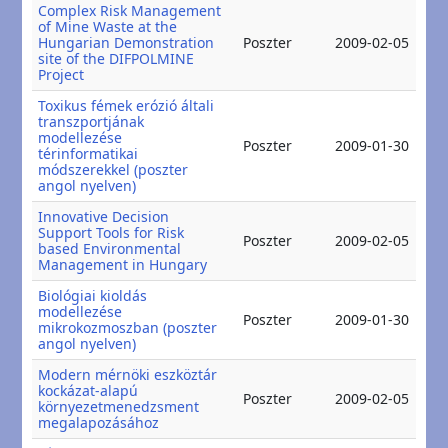
Complex Risk Management
of Mine Waste at the
20
Hungarian Demonstration
Poszter
2009-02-05
20
site of the DIFPOLMINE
Project
Toxikus fémek erózió általi
transzportjának
modellezése
20
Poszter
2009-01-30
térinformatikai
20
módszerekkel (poszter
angol nyelven)
Innovative Decision
Support Tools for Risk
20
Poszter
2009-02-05
based Environmental
20
Management in Hungary
Biológiai kioldás
modellezése
20
Poszter
2009-01-30
mikrokozmoszban (poszter
20
angol nyelven)
Modern mérnöki eszköztár
kockázat-alapú
20
Poszter
2009-02-05
környezetmenedzsment
20
megalapozásához