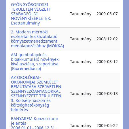
GYÖNGYÖSOROSZI
TERÜLETEN VÉGZETT
20
SZABADFÖLDI
Tanulmány
2009-05-07
20
NÖVÉNYKÍSÉRLETEK.
Esettanulmány
2. Modern mérnöki
eszköztár kockázatalapú
20
Tanulmány
2008-12-02
környezetmenedzsment
20
megalapozásához (MOKKA)
AM gombafajok és
bioakkumuláló növények
20
Tanulmány
2009-03-12
kiválasztása, szaporítása
20
(Bioremediáció)
AZ ÖKOLÓGIAI-
ÖKONÓMIAI SZEMLÉLET
BEMUTATÁSA SZERVETLEN
SZENNYEZŐANYAGOKKAL
20
Tanulmány
2009-03-13
SZENNYEZETT TERÜLETEN
20
3. Költség-haszon és
költséghatékonyság
felmérés
BANYAREM Konzorciumi
jelentés
20
Tanulmány
2009-05-22
2006.01.01−2006.12.31 -
20