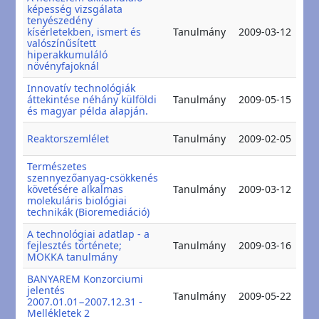
képesség vizsgálata
tenyészedény
20
kísérletekben, ismert és
Tanulmány
2009-03-12
20
valószínűsített
hiperakkumuláló
növényfajoknál
Innovatív technológiák
20
áttekintése néhány külföldi
Tanulmány
2009-05-15
20
és magyar példa alapján.
20
Reaktorszemlélet
Tanulmány
2009-02-05
20
Természetes
szennyezőanyag-csökkenés
20
követésére alkalmas
Tanulmány
2009-03-12
20
molekuláris biológiai
technikák (Bioremediáció)
A technológiai adatlap - a
20
fejlesztés története;
Tanulmány
2009-03-16
20
MOKKA tanulmány
BANYAREM Konzorciumi
jelentés
20
Tanulmány
2009-05-22
2007.01.01−2007.12.31 -
20
Mellékletek 2