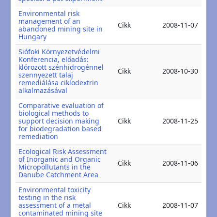
Environmental risk
management of an
20
Cikk
2008-11-07
abandoned mining site in
20
Hungary
Siófoki Környezetvédelmi
Konferencia, előadás:
klórozott szénhidrogénnel
20
Cikk
2008-10-30
szennyezett talaj
20
remediálása ciklodextrin
alkalmazásával
Comparative evaluation of
biological methods to
20
support decision making
Cikk
2008-11-25
20
for biodegradation based
remediation
Ecological Risk Assessment
of Inorganic and Organic
20
Cikk
2008-11-06
Micropollutants in the
20
Danube Catchment Area
Environmental toxicity
testing in the risk
20
assessment of a metal
Cikk
2008-11-07
20
contaminated mining site