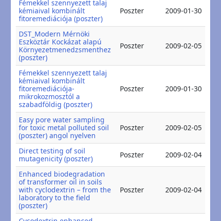
Fémekkel szennyezett talaj
20
kémiaival kombinált
Poszter
2009-01-30
20
fitoremediációja (poszter)
DST_Modern Mérnöki
Eszköztár Kockázat alapú
20
Poszter
2009-02-05
Környezetmenedzsmenthez
20
(poszter)
Fémekkel szennyezett talaj
kémiaival kombinált
20
fitoremediációja-
Poszter
2009-01-30
20
mikrokozmosztól a
szabadföldig (poszter)
Easy pore water sampling
20
for toxic metal polluted soil
Poszter
2009-02-05
20
(poszter) angol nyelven
Direct testing of soil
20
Poszter
2009-02-04
mutagenicity (poszter)
20
Enhanced biodegradation
of transformer oil in soils
20
with cyclodextrin – from the
Poszter
2009-02-04
20
laboratory to the field
(poszter)
Cycodextrin enhanced