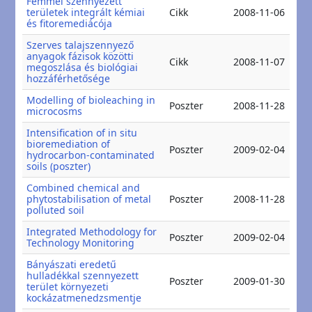
Fémmel szennyezett
20
területek integrált kémiai
Cikk
2008-11-06
20
és fitoremediácója
Szerves talajszennyező
anyagok fázisok közötti
20
Cikk
2008-11-07
megoszlása és biológiai
20
hozzáférhetősége
Modelling of bioleaching in
20
Poszter
2008-11-28
microcosms
20
Intensification of in situ
bioremediation of
20
Poszter
2009-02-04
hydrocarbon-contaminated
20
soils (poszter)
Combined chemical and
20
phytostabilisation of metal
Poszter
2008-11-28
20
polluted soil
Integrated Methodology for
20
Poszter
2009-02-04
Technology Monitoring
20
Bányászati eredetű
hulladékkal szennyezett
20
Poszter
2009-01-30
terület környezeti
20
kockázatmenedzsmentje