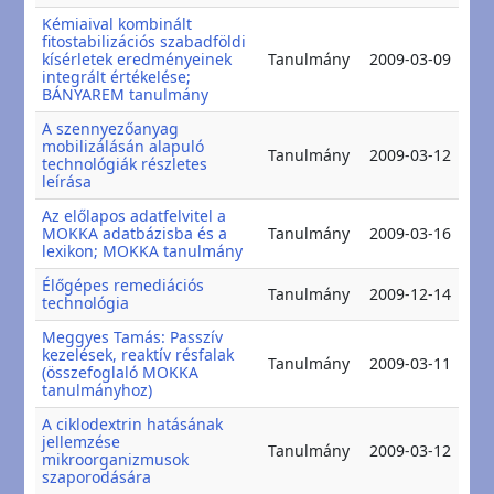
Kémiaival kombinált
fitostabilizációs szabadföldi
20
kísérletek eredményeinek
Tanulmány
2009-03-09
20
integrált értékelése;
BÁNYAREM tanulmány
A szennyezőanyag
mobilizálásán alapuló
20
Tanulmány
2009-03-12
technológiák részletes
20
leírása
Az előlapos adatfelvitel a
20
MOKKA adatbázisba és a
Tanulmány
2009-03-16
20
lexikon; MOKKA tanulmány
Élőgépes remediációs
20
Tanulmány
2009-12-14
technológia
20
Meggyes Tamás: Passzív
kezelések, reaktív résfalak
20
Tanulmány
2009-03-11
(összefoglaló MOKKA
20
tanulmányhoz)
A ciklodextrin hatásának
jellemzése
20
Tanulmány
2009-03-12
mikroorganizmusok
20
szaporodására