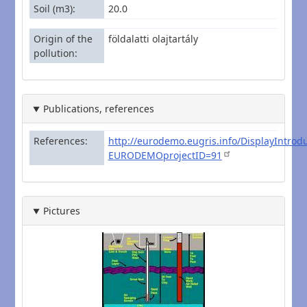
Soil (m3)
20.0
Origin of the
földalatti olajtartály
pollution
Publications, references
References
http://eurodemo.eugris.info/DisplayIntrod
EURODEMOprojectID=91
Pictures