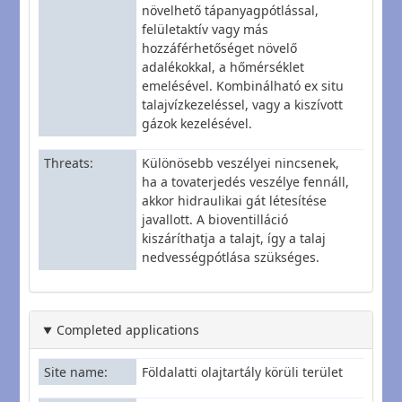
növelhető tápanyagpótlással,
felületaktív vagy más
hozzáférhetőséget növelő
adalékokkal, a hőmérséklet
emelésével. Kombinálható ex situ
talajvízkezeléssel, vagy a kiszívott
gázok kezelésével.
Threats
Különösebb veszélyei nincsenek,
ha a tovaterjedés veszélye fennáll,
akkor hidraulikai gát létesítése
javallott. A bioventilláció
kiszáríthatja a talajt, így a talaj
nedvességpótlása szükséges.
Completed applications
Site name
Földalatti olajtartály körüli terület