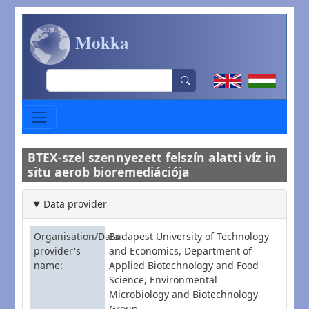
Skip to main content
Mokka
Search
BTEX-szel szennyezett felszín alatti víz in
situ aerob bioremediációja
Data provider
Organisation/Data
Budapest University of Technology
provider's
and Economics, Department of
name
Applied Biotechnology and Food
Science, Environmental
Microbiology and Biotechnology
Group