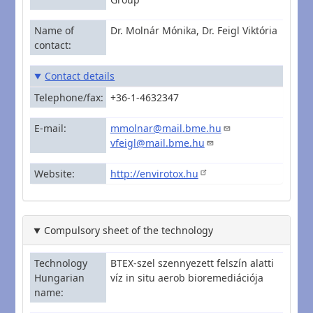
Name of
Dr. Molnár Mónika, Dr. Feigl Viktória
contact
Contact details
Telephone/fax
+36-1-4632347
E-mail
mmolnar@mail.bme.hu
vfeigl@mail.bme.hu
Website
http://envirotox.hu
Compulsory sheet of the technology
Technology
BTEX-szel szennyezett felszín alatti
Hungarian
víz in situ aerob bioremediációja
name