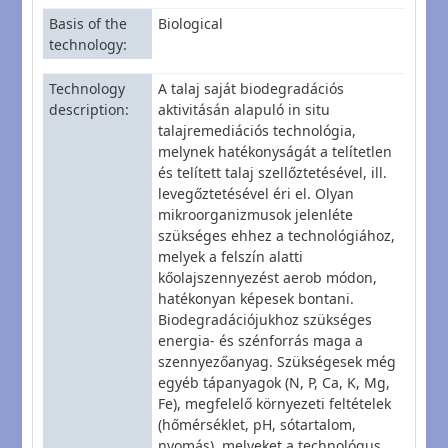
Basis of the
Biological
technology
Technology
A talaj saját biodegradációs
description
aktivitásán alapuló in situ
talajremediációs technológia,
melynek hatékonyságát a telítetlen
és telített talaj szellőztetésével, ill.
levegőztetésével éri el. Olyan
mikroorganizmusok jelenléte
szükséges ehhez a technológiához,
melyek a felszín alatti
kőolajszennyezést aerob módon,
hatékonyan képesek bontani.
Biodegradációjukhoz szükséges
energia- és szénforrás maga a
szennyezőanyag. Szükségesek még
egyéb tápanyagok (N, P, Ca, K, Mg,
Fe), megfelelő környezeti feltételek
(hőmérséklet, pH, sótartalom,
nyomás), melyeket a technológus