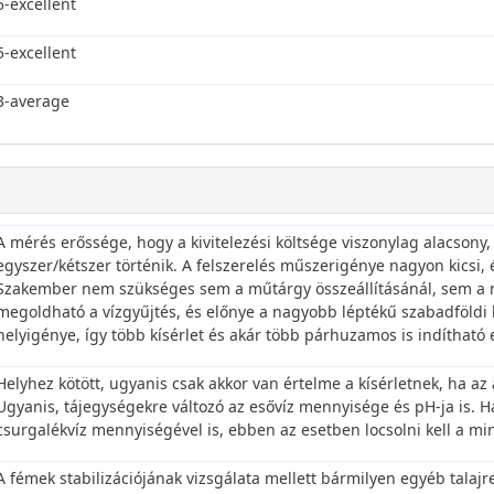
5-excellent
5-excellent
3-average
A mérés erőssége, hogy a kivitelezési költsége viszonylag alacsony,
egyszer/kétszer történik. A felszerelés műszerigénye nagyon kics
Szakember nem szükséges sem a műtárgy összeállításánál, sem a mi
megoldható a vízgyűjtés, és előnye a nagyobb léptékű szabadföldi 
helyigénye, így több kísérlet és akár több párhuzamos is indítható 
Helyhez kötött, ugyanis csak akkor van értelme a kísérletnek, ha az a
Ugyanis, tájegységekre változó az esővíz mennyisége és pH-ja is. H
csurgalékvíz mennyiségével is, ebben az esetben locsolni kell a mi
A fémek stabilizációjának vizsgálata mellett bármilyen egyéb tala