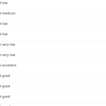
4-low
3-medium
4-low
4-low
5-very low
5-very low
5-excellent
4-good
4-good
4-good