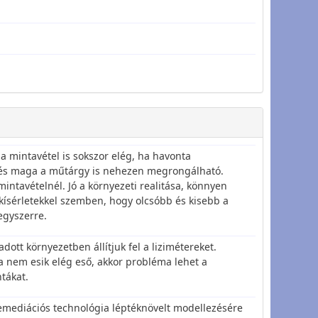
 a mintavétel is sokszor elég, ha havonta
i, és maga a műtárgy is nehezen megrongálható.
ntavételnél. Jó a környezeti realitása, könnyen
kísérletekkel szemben, hogy olcsóbb és kisebb a
egyszerre.
dott környezetben állítjuk fel a lizimétereket.
a nem esik elég eső, akkor probléma lehet a
ntákat.
jremediációs technológia léptéknövelt modellezésére