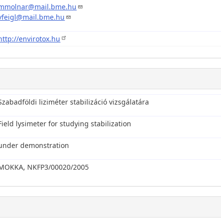
mmolnar@mail.bme.hu
vfeigl@mail.bme.hu
http://envirotox.hu
Szabadföldi liziméter stabilizáció vizsgálatára
Field lysimeter for studying stabilization
under demonstration
MOKKA, NKFP3/00020/2005