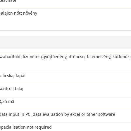
Leachate
Talajon nőtt növény
szabadföldi liziméter (gyűjtőedény, dréncső, fa emelvény, kútfenékg
talicska, lapát
kontroll talaj
0,35 m3
data input in PC, data evaluation by excel or other software
specialisation not required