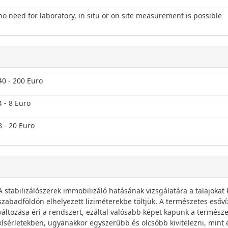
no need for laboratory, in situ or on site measurement is possible
40 - 200 Euro
4 - 8 Euro
8 - 20 Euro
A stabilizálószerek immobilizáló hatásának vizsgálatára a talajokat k
szabadföldön elhelyezett liziméterekbe töltjük. A természetes esőv
változása éri a rendszert, ezáltal valósabb képet kapunk a termész
kísérletekben, ugyanakkor egyszerűbb és olcsóbb kivitelezni, mint e