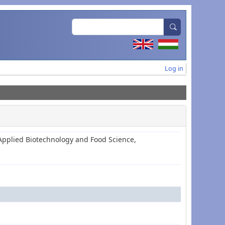
Search
User acc
Log in
Applied Biotechnology and Food Science,