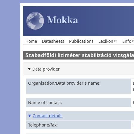
Skip to main content
Mokka
Main navigation
Home
Datasheets
Publications
Lexikon
Enfo
Szabadföldi liziméter stabilizáció vizsgál
Data provider
Organisation/Data provider's name
Name of contact
Contact details
Telephone/fax