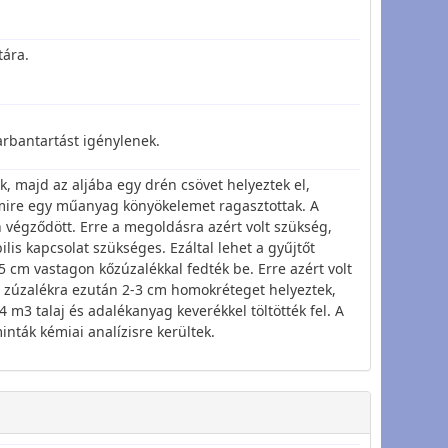
tára.
karbantartást igénylenek.
k, majd az aljába egy drén csövet helyeztek el,
 amire egy műanyag könyökelemet ragasztottak. A
végződött. Erre a megoldásra azért volt szükség,
lis kapcsolat szükséges. Ezáltal lehet a gyűjtőt
15 cm vastagon kőzúzalékkal fedték be. Erre azért volt
 A zúzalékra ezután 2-3 cm homokréteget helyeztek,
4 m3 talaj és adalékanyag keverékkel töltötték fel. A
nták kémiai analízisre kerültek.