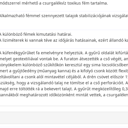
módszerrel mérhető a csurgalékvíz toxikus fém tartalma.
Alkalmazható fémmel szennyezett talajok stabilizációjának vizsgála
A különböző fémek kimutatási határai.
A liziméterek ki vannak téve az időjárás hatásainak, ezért állandó 
A kúfenékgyűrűket fa emelvényre helyeztük. A gyűrű oldalát kifúrtá
melyet geotextiliával vontak be. A furaton átvezették a cső végét,
könyökelem különböző szűkítőkön keresztül egy sima locsolócsőben 
mert a gyűjtőedény (műanyag kanna) és a kifolyó csonk között flexibi
eltávolítani a csonk alól mintavétel céljából. A drén csövet először 
szükség, hogy a vizsgálandó talaj ne tömítse el a cső perforációit.
majd erre töltötték rá a bekevert talajt. A gyűrűt megközelítőleg 0,3
kannákból meghatározott időközönként mintát vettek, a csurgalékmi