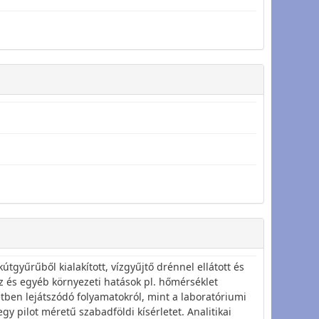
útgyűrűből kialakított, vízgyűjtő drénnel ellátott és
íz és egyéb környezeti hatások pl. hőmérséklet
etben lejátszódó folyamatokról, mint a laboratóriumi
gy pilot méretű szabadföldi kísérletet. Analitikai