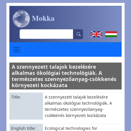
Skip to main content
Mokka
Search
A szennyezett talajok kezelésére
alkalmas ökológiai technológiák. A
természetes szennyezőanyag-csökkenés
környezeti kockázata
Title
A szennyezett talajok kezelésére
alkalmas ökológiai technológiák. A
természetes szennyezőanyag-
csökkenés környezeti kockázata
English title
Ecological technologies for