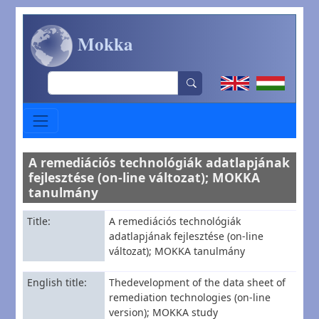
Skip to main content
Mokka
Search
A remediációs technológiák adatlapjának
fejlesztése (on-line változat); MOKKA
tanulmány
Title
A remediációs technológiák
adatlapjának fejlesztése (on-line
változat); MOKKA tanulmány
English title
Thedevelopment of the data sheet of
remediation technologies (on-line
version); MOKKA study