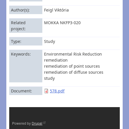
Author(s)
Feigl Viktória
Related
MOKKA NKFP3-020
project
Type
Study
Keywords
Environmental Risk Reduction
remediation
remediation of point sources
remediation of diffuse sources
study
Document
578.pdf
Powered by
Drupal