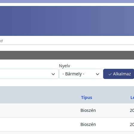
Nyelv
Alkalmaz
Típus
L
Bioszén
2
Bioszén
2