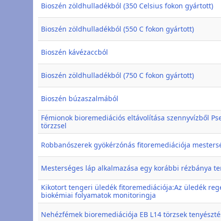
Bioszén zöldhulladékból (350 Celsius fokon gyártott)
Bioszén zöldhulladékból (550 C fokon gyártott)
Bioszén kávézaccból
Bioszén zöldhulladékból (750 C fokon gyártott)
Bioszén búzaszalmából
Fémionok bioremediációs eltávolítása szennyvízből 
törzzsel
Robbanószerek gyökérzónás fitoremediációja mesters
Mesterséges láp alkalmazása egy korábbi rézbánya te
Kikotort tengeri üledék fitoremediációja:Az üledék re
biokémiai folyamatok monitoringja
Nehézfémek bioremediációja EB L14 törzsek tenyészté