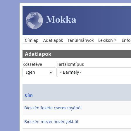
Ugrás a tartalomra
Mokka
Main navigation
Címlap
Adatlapok
Tanulmányok
Lexikon
Enfo
Adatlapok
Közzétéve
Tartalomtípus
Cím
Bioszén fekete cseresznyéből
Bioszén mezei növényekből