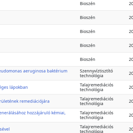
Bioszén
2
Bioszén
2
Bioszén
2
Bioszén
2
Bioszén
2
Pseudomonas aeruginosa baktérium
Szennyvíztisztító
2
technológia
Talajremediációs
éges lápokban
2
technológia
Talajremediációs
rületének remediációjára
2
technológia
generálásához hozzájáruló kémiai,
Talajremediációs
2
technológia
Talajremediációs
sével
2
technológia