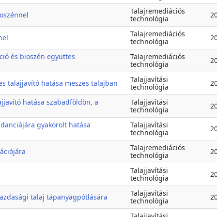
Talajremediációs
ioszénnel
2
technológia
Talajremediációs
nel
2
technológia
ció és bioszén együttes
Talajremediációs
2
technológia
Talajjavítási
s talajjavító hatása meszes talajban
2
technológia
jjavító hatása szabadföldön, a
Talajjavítási
2
technológia
ndanciájára gyakorolt hatása
Talajjavítási
2
technológia
Talajremediációs
ációjára
2
technológia
Talajjavítási
2
technológia
Talajjavítási
azdasági talaj tápanyagpótlására
2
technológia
Talajjavítási