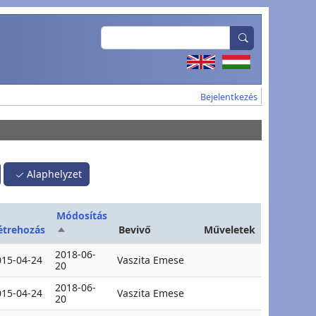
Search
User account
Bejelentkezés
Alaphelyzet
Módosítás
étrehozás
Bevivő
Műveletek
Csökkenő rendezés
2018-06-
015-04-24
Vaszita Emese
20
2018-06-
015-04-24
Vaszita Emese
20