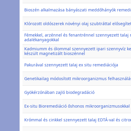
Bioszén alkalmazása bányászati meddőhányók remedi
Klórozott oldószerek növényi olaj szubtráttal elősegíte
Fémekkel, arzénnel és fenantrénnel szennyezett talaj 
adalékanyagokkal
Kadmiumm és ólommal szennyezett ipari szennyvíz kez
készült magnetizált bioszénnel
Pakurával szennyezett talaj ex situ remediációja
Genetikailag módosított mikroorganizmus felhasználá
Gyökérzónában zajló biodegradáció
Ex-situ Bioremediáció őshonos mikroorganizmusokkal 
Krómmal és cinkkel szennyezett talaj EDTÁ-val és citro