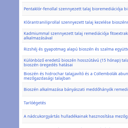
Pentaklór-fenollal szennyezett talaj bioremediációja b
Klórantraniliprollal szennyezett talaj kezelése bioszén
Kadmiummal szennyezett talaj remediációja fitoextrak
alkalmazásával
Rizshéj és gyapotmag alapú bioszén és szalma együtte
Különböző eredetű bioszén hosszútávú (15 hónap) tala
bioszén öregedés hatásai
Bioszén és hidrochar talajjavító és a Collembolák abu
mezőgazdasági talajban
Bioszén alkalmazása bányászati meddőhányók remedi
Tarlóégetés
A nádcukorgyártás hulladékainak hasznosítása mezőg