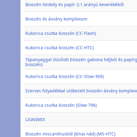
Bioszén tönköly és papír 2:1 arányú keverékéből
Bioszén és ásvány komplexum
Kukorica csutka bioszén (CC-Flash)
Kukorica csutka bioszén (CC-HTC)
Tápanyaggal dúsított bioszén gabona héjból és papírg
bioszén)
Kukorica csutka bioszén (CC-Slow-369)
Szerves folyadékkal utókezelt bioszén-ásvány komple
Kukorica csutka bioszén (Slow-796)
LIGNIMIX
Bioszén miscanthusból (kínai nád) (MS-HTC)