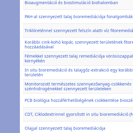
Bioaugmentáció és biostimuláció biohalomban
PAH-al szennyezett talaj bioremediációja fonalgombák
Triklóreténnel szennyezett felszín alatti víz fitoremedi
Korábbi cink-kohó kopár, szennyezett területének fit
hozzáadásával
Fémekkel szennyezett talaj remediációja vörösiszappal
környékén
In situ bioremediáció és talajgőz-extrakció egy korább
területén
Monitorozott természetes szennyezőanyag-csökkenés 
szénhidrogénekkel szennyezett területeken
PCB biológia hozzáférhetőségének csökkentése biosz
CDT, Ciklodextrinnel gyorsított in situ bioremediáció (
Olajjal szennyezett talaj bioremediációja