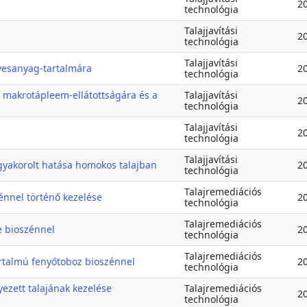
2
technológia
Talajjavítási
2
technológia
Talajjavítási
rvesanyag-tartalmára
2
technológia
j makrotápleem-ellátottságára és a
Talajjavítási
2
technológia
Talajjavítási
2
technológia
Talajjavítási
gyakorolt hatása homokos talajban
2
technológia
Talajremediációs
énnel történő kezelése
2
technológia
Talajremediációs
e bioszénnel
2
technológia
Talajremediációs
tartalmú fenyőtoboz bioszénnel
2
technológia
yezett talajának kezelése
Talajremediációs
2
technológia