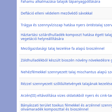
Fahamu alkalmazása talajok tápanyagpótlására
Defláció elleni védelem mezővédő sávokkal
Trágya és szennyvíziszap hatása nyers öntéstalaj sze
Háztartási szilárdhulladék-komposzt hatása égett tala
vegetáció helyreállítására
Mezőgazdasági talaj kezelése fa alapú bioszénnel
Zöldhulladékból készült bioszén növény növekedésre 
Nehézfémekkel szennyezett talaj mischantus alapú sz
Rézzel szennyezett szőlőültetvények talajának kezelés
Arzén(III) eltávolítása vizes oldatokból nyers és cink-
Bányászati terület toxikus fémekkel és arzénnel szenn
olivamaradék komposzttal és bioszénnel