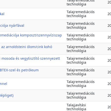
Talajremediációs
2
technológia
Talajremediációs
kal
2
technológia
Talajremediációs
ációja nyárfával
2
technológia
oremediációja komposzt/szennyvíziszap
Talajremediációs
2
technológia
 az arnoldsteini ólom/cink kohó
Talajremediációs
2
technológia
i mosoda és vegytisztító szennyezett
Talajremediációs
2
technológia
BTEX-szel és petróleum
Talajremediációs
2
technológia
Talajremediációs
énnel
2
technológia
Talajremediációs
Népliget)
2
technológia
Talajjavítási
2
technológia