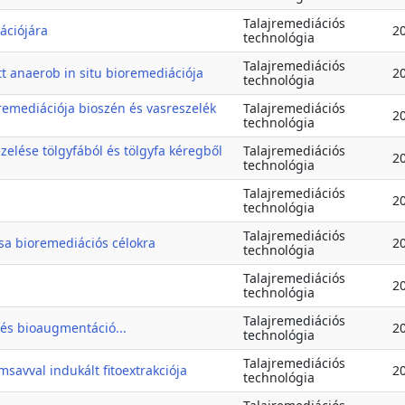
Talajremediációs
ációjára
2
technológia
Talajremediációs
tt anaerob in situ bioremediációja
2
technológia
remediációja bioszén és vasreszelék
Talajremediációs
2
technológia
elése tölgyfából és tölgyfa kéregből
Talajremediációs
2
technológia
Talajremediációs
2
technológia
Talajremediációs
sa bioremediációs célokra
2
technológia
Talajremediációs
2
technológia
Talajremediációs
és bioaugmentáció...
2
technológia
Talajremediációs
msavval indukált fitoextrakciója
2
technológia