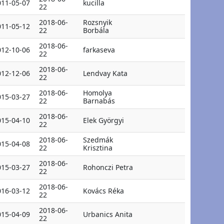
011-05-07
kucilla
22
2018-06-
Rozsnyik
011-05-12
22
Borbála
2018-06-
012-10-06
farkaseva
22
2018-06-
012-12-06
Lendvay Kata
22
2018-06-
Homolya
015-03-27
22
Barnabás
2018-06-
015-04-10
Elek Györgyi
22
2018-06-
Szedmák
015-04-08
22
Krisztina
2018-06-
015-03-27
Rohonczi Petra
22
2018-06-
016-03-12
Kovács Réka
22
2018-06-
015-04-09
Urbanics Anita
22